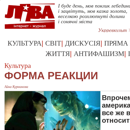
І буде день, мов поклик лебедин
і зацвітуть, мов казка золота,
веселкою розхлюпнуті долини
і сонячні міста
Укрревкульт 
|
|
|
КУЛЬТУРА
СВІТ
ДИСКУСІЯ
ПРЯМА
|
|
ЖИТТЯ
АНТИФАШИЗМ
Культура
ФОРМА РЕАКЦИИ
Айна Курманова
Впрочем
америка
все же 
относит