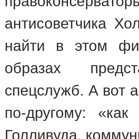
правоконсерват
антисоветчика Хо
найти в этом ф
образах предст
спецслужб. А вот 
по-другому: «ка
Голливуда, коммун