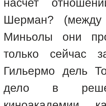
насчет отношен
Шерман? (между 
Миньолы они про
только сейчас з
Гильермо дель Т
дело в решен
киноакадемии, к