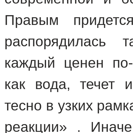
Правым придетс
распорядилась т
каждый ценен по-
как вода, течет
тесно в узких рам
реакции» . Инач