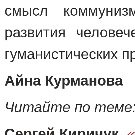
смысл коммуниз
развития человеч
гуманистических п
Айна Курманова
Читайте по теме
Сергей Киричук
.
«