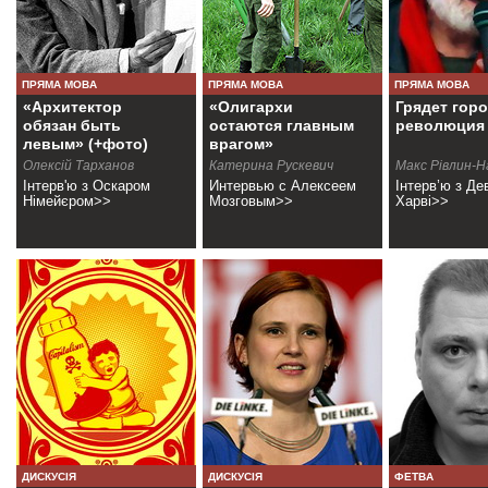
ПРЯМА МОВА
ПРЯМА МОВА
ПРЯМА МОВА
«Архитектор
«Олигархи
Грядет гор
обязан быть
остаются главным
революция
левым» (+фото)
врагом»
Олексій Тарханов
Катерина Рускевич
Макс Рiвлин-
Інтерв'ю з Оскаром
Интервью с Алексеем
Інтерв’ю з Де
Німейєром>>
Мозговым>>
Харві>>
ДИСКУСІЯ
ДИСКУСІЯ
ФЕТВА