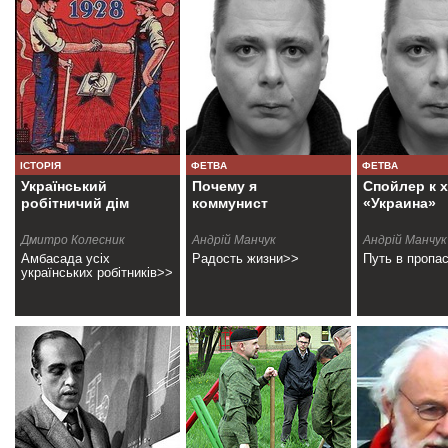
ІСТОРІЯ
ФЕТВА
ФЕТВА
Український
Почему я
Спойлер к 
робітничий дім
коммунист
«Украина»
Дмитро Колесник
Андрій Манчук
Андрій Манчук
Амбасада усіх
Радость жизни>>
Путь в пропа
українських робітників>>