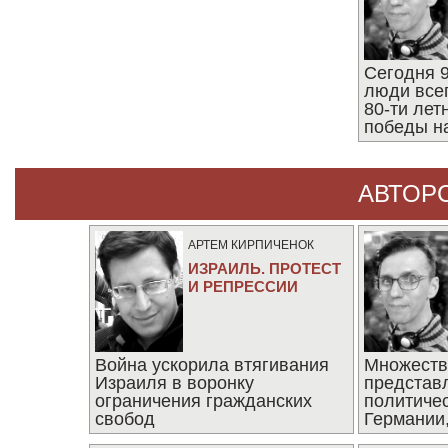
Сегодня 9
люди все
80-ти ле
победы н
АВТОР
АРТЕМ КИРПИЧЕНОК
ИЗРАИЛЬ. ПРОТЕСТ
И РЕПРЕССИИ
Война ускорила втягивания
Множеств
Израиля в воронку
представ
ограничения гражданских
политиче
свобод
Германии,
последни