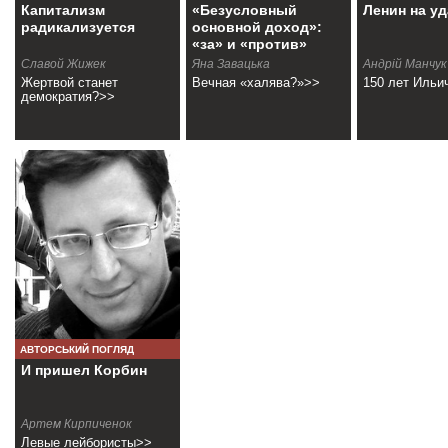
Капитализм
«Безусловный
Ленин на у
радикализуется
основной доход»:
«за» и «против»
Славой Жижек
Яна Завацька
Андрій Манчук
Жертвой станет
Вечная «халява?»>>
150 лет Ильи
демократия?>>
АВТОРСЬКИЙ ПОГЛЯД
И пришел Корбин
Артем Кирпиченок
Левые лейбористы>>