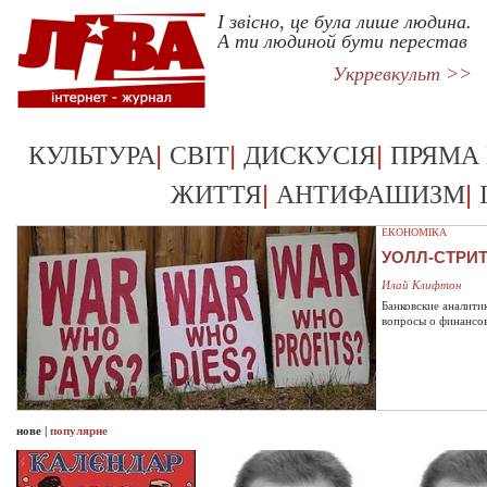
І звісно, це була лише людина.
А ти людиной бути перестав
Укрревкульт >>
|
|
|
КУЛЬТУРА
СВІТ
ДИСКУСІЯ
ПРЯМА
|
|
ЖИТТЯ
АНТИФАШИЗМ
ЕКОНОМІКА
УОЛЛ-СТРИ
Илай Клифтон
Банковские аналити
вопросы о финансо
нове
|
популярне