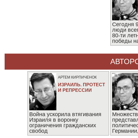
Сегодня 9
люди все
80-ти ле
победы н
АВТОР
АРТЕМ КИРПИЧЕНОК
ИЗРАИЛЬ. ПРОТЕСТ
И РЕПРЕССИИ
Война ускорила втягивания
Множеств
Израиля в воронку
представ
ограничения гражданских
политиче
свобод
Германии,
последни