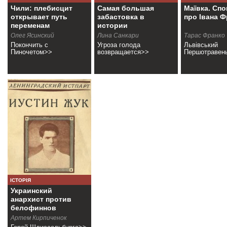
Чили: плебисцит
Самая большая
Маївка. Спо
открывает путь
забастовка в
про Івана Ф
переменам
истории
Олег Ясинский
Лина Санкари
Тарас Франко
Покончить с
Угроза голода
Львівський
Пиночетом>>
возвращается>>
Першотравен
ІСТОРІЯ
Украинский
анархист против
белофиннов
Артем Кирпиченок