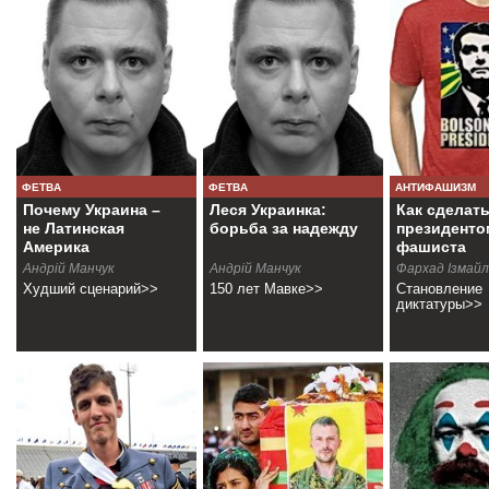
ФЕТВА
ФЕТВА
АНТИФАШИЗМ
Почему Украина –
Леся Украинка:
Как сделат
не Латинская
борьба за надежду
президенто
Америка
фашиста
Андрій Манчук
Андрiй Манчук
Фархад Ізмайл
Худший сценарий>>
150 лет Мавке>>
Становление
диктатуры>>