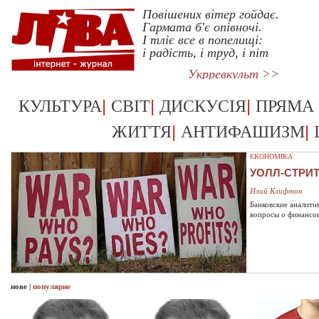
Повiшених вiтер гойдає.
Гармата б'є опiвночi.
I тлiє все в попелищi:
i радiсть, i труд, i пiт
Укрревкульт >>
|
|
|
КУЛЬТУРА
СВІТ
ДИСКУСІЯ
ПРЯМА
|
|
ЖИТТЯ
АНТИФАШИЗМ
ЕКОНОМІКА
УОЛЛ-СТРИ
Илай Клифтон
Банковские аналити
вопросы о финансо
нове
|
популярне