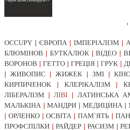
Герой Шлиссельбурга>>
1
|
|
|
OCCUPY
ЄВРОПА
ІМПЕРІАЛІЗМ
А
|
|
|
БЛЮМІНОВ
БУТКАЛЮК
ВІДЕО
В
|
|
|
|
ВОРОНОВ
ГЕТТО
ГРЕЦІЯ
ГРУК
Д
|
|
|
|
ЖИВОПИС
ЖИЖЕК
ЗМІ
КІН
|
|
КИРПИЧЕНОК
КЛЕРІКАЛІЗМ
К
|
|
ЛІБЕРАЛІЗМ
ЛІВІ
ЛАТИНСЬКА А
|
|
|
МАЛЬКІНА
МАНДРИ
МЕДИЦИНА
|
|
|
|
ОРЛЕНКО
ОСВІТА
ПАМ`ЯТЬ
ПА
|
|
|
ПРОФСПІЛКИ
РАЙДЕР
РАСИЗМ
РЕ