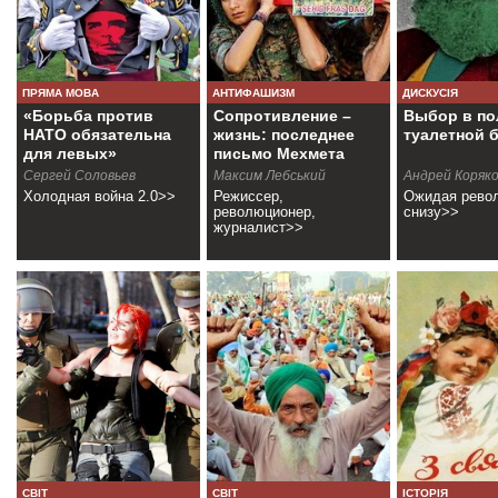
ПРЯМА МОВА
АНТИФАШИЗМ
ДИСКУСІЯ
«Борьба против
Сопротивление –
Выбор в по
НАТО обязательна
жизнь: последнее
туалетной 
для левых»
письмо Мехмета
Аксоя
Сергей Соловьев
Максим Лебський
Андрей Коряк
Холодная война 2.0>>
Режиссер,
Ожидая рево
революционер,
снизу>>
журналист>>
СВІТ
СВІТ
ІСТОРІЯ