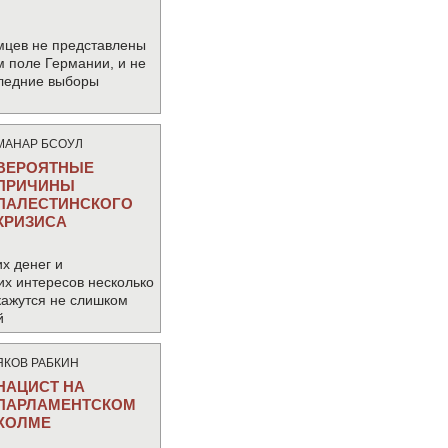
мцев не представлены
м поле Германии, и не
следние выборы
МАНАР БСОУЛ
ВЕРОЯТНЫЕ
ПРИЧИНЫ
ПАЛЕСТИНСКОГО
КРИЗИСА
х денег и
их интересов несколько
кажутся не слишком
й
ЯКОВ РАБКИН
НАЦИСТ НА
ПАРЛАМЕНТСКОМ
ХОЛМЕ