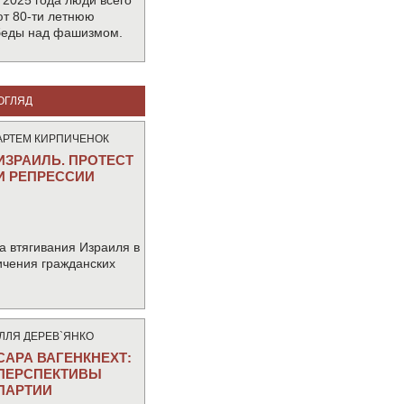
 2025 года люди всего
т 80-ти летнюю
беды над фашизмом.
ОГЛЯД
АРТЕМ КИРПИЧЕНОК
ИЗРАИЛЬ. ПРОТЕСТ
И РЕПРЕССИИ
а втягивания Израиля в
ичения гражданских
IЛЛЯ ДЕРЕВ`ЯНКО
САРА ВАГЕНКНЕХТ:
ПЕРСПЕКТИВЫ
ПАРТИИ