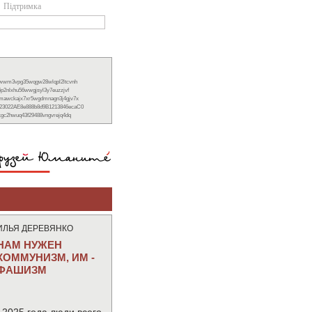
Підтримка
xwwm3vpg35wqgw28wlqpl2ltcvnh
6p2nlxhu56wwgjsyl3y7euzzjvf
nmawckajx7xr5wgdmnagn3j4gjv7x
23022AE8e888b8d9B1213846ecaC0
ckgc2hwuq43f29488vngvrejq4dq
ИЛЬЯ ДЕРЕВЯНКО
НАМ НУЖЕН
КОММУНИЗМ, ИМ -
ФАШИЗМ