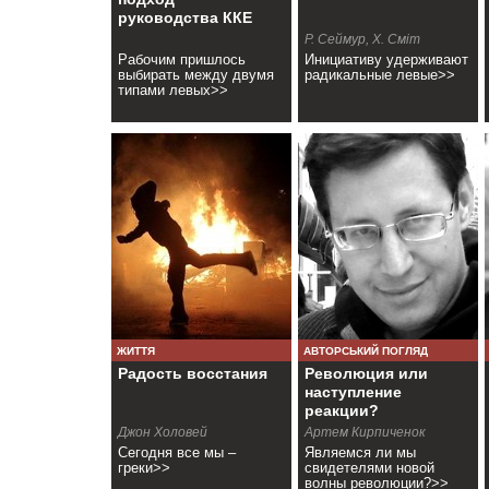
руководства ККЕ
Р. Сеймур, Х. Сміт
Рабочим пришлось
Инициативу удерживают
выбирать между двумя
радикальные левые>>
типами левых>>
ЖИТТЯ
АВТОРСЬКИЙ ПОГЛЯД
Радость восстания
Революция или
наступление
реакции?
Джон Холовей
Артем Кирпиченок
Сегодня все мы –
Являемся ли мы
греки>>
свидетелями новой
волны революции?>>