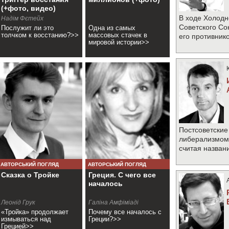
(+фото, видео)
В ходе Холодн
Надім Фєтейх
Советского Со
Послужит ли это
Одна из самых
толчком к восстанию?>>
массовых стачек в
его противник
мировой истории>>
Постсоветские
либерализмом 
считая назван
АВТОРСЬКИЙ ПОГЛЯД
АВТОРСЬКИЙ ПОГЛЯД
Сказка о Тройке
Греция. С чего все
началось
Леонід Грук
Галіна Амфіміаді
«Тройка» продолжает
Почему все началось с
измываться над
Греции?>>
Грецией>>