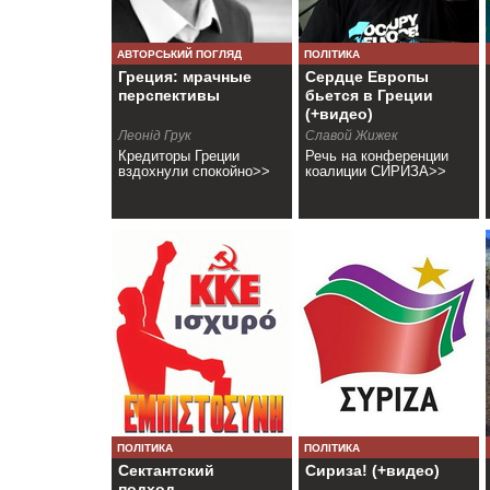
АВТОРСЬКИЙ ПОГЛЯД
ПОЛІТИКА
Греция: мрачные
Сердце Европы
перспективы
бьется в Греции
(+видео)
Леонід Грук
Славой Жижек
Кредиторы Греции
Речь на конференции
вздохнули спокойно>>
коалиции СИРИЗА>>
ПОЛІТИКА
ПОЛІТИКА
Сектантский
Сириза! (+видео)
подход