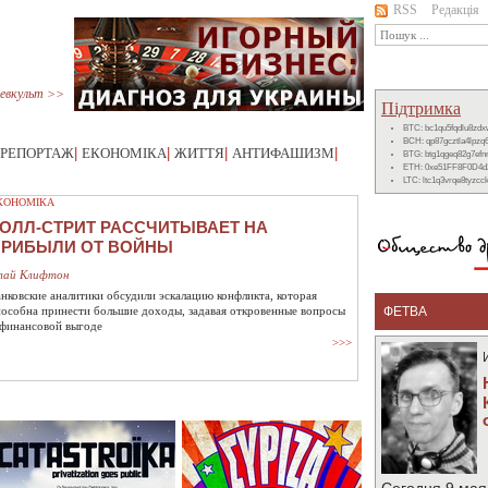
RSS
Редакція
евкульт >>
Підтримка
BTC: bc1qu5fqdlu8zd
BCH: qp87gcztla4lpzq
РЕПОРТАЖ
|
ЕКОНОМІКА
|
ЖИТТЯ
|
АНТИФАШИЗМ
|
BTG: btg1qgeq82g7ef
ETH: 0xe51FF8F0D4d
LTC: ltc1q3vrqe8tyzc
КОНОМІКА
ОЛЛ-СТРИТ РАССЧИТЫВАЕТ НА
ПРИБЫЛИ ОТ ВОЙНЫ
лай Клифтон
анковские аналитики обсудили эскалацию конфликта, которая
пособна принести большие доходы, задавая откровенные вопросы
ФЕТВА
 финансовой выгоде
>>>