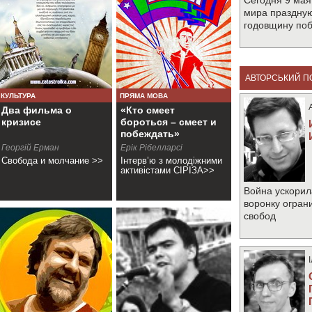
Сегодня 9 мая
мира праздную
годовщину по
АВТОРСЬКИЙ П
КУЛЬТУРА
ПРЯМА МОВА
Два фильма о
«Кто смеет
кризисе
бороться – смеет и
побеждать»
Георгій Ерман
Ерік Рібелларсі
Свобода и молчание >>
Інтерв’ю з молодіжними
активістами СІРІЗА>>
Война ускорил
воронку огран
свобод