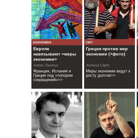
ЕКОНОМІКА
СВІТ
Европе
Греция против мер
навязывают «меры
экономии (+фото)
экономии»
Алекс Лантьє
Хелена Сміт
Франция, Испания и
Меры экономии ведут к
Греция под «топором
росту долгов>>
сокращений»>>