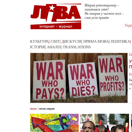
Вдарив революцьонер –
захитався світ!
Як вмирав у чистім полі –
слав усім привіт
Укрр
КУЛЬТУРА
|
СВІТ
|
ДИСКУСІЯ
|
ПРЯМА МОВА
|
ПОЛІТИКА
|
ІСТОРІЯ
|
АНАЛІЗ
|
TRANSLATIONS
Е
У
И
Б
с
о
нове
|
популярне