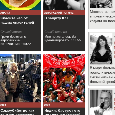
Множество не
АНАЛІЗ
АВТОРСЬКИЙ ПОГЛЯД
в политическо
Спасите нас от
В защиту ККЕ
ходили на по
наших спасителей
Славой Жижек
Сергій Киричук
Греки борются с
Мне не хотелось бы
европейским
идеализировать ККЕ>>
истеблишментом>>
В мире больши
геополитическ
тысяч жизней 
большой цено
СВІТ
СВІТ
Самоубийство как
Индия: бастуют сто
триггер восстания
миллионов (+фото)