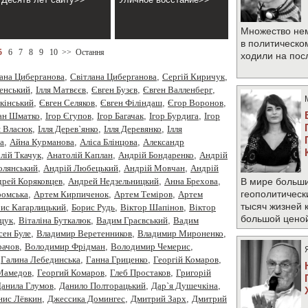
Множество не
в политическо
5
6
7
8
9
10
>>
Остання
ходили на по
ана Циберганова
,
Cвітлана Циберганова
,
Cергiй Киричук
,
менський
,
Iлля Матвєєв
,
Євген Бузєв
,
Євген Валленберг
,
кінський
,
Євген Селяков
,
Євген Філіндаш
,
Єгор Воронов
,
ан Шматко
,
Ігор Єгупов
,
Ігор Багачак
,
Ігор Бурдига
,
Ігор
я Власюк
,
Ілля Дерев`янко
,
Ілля Деревянко
,
Ілля
а
,
Айна Курманова
,
Аліса Блінцова
,
Александр
лiй Ткачук
,
Анатолій Каплан
,
Андрiй Бондаренко
,
Андрiй
олянський
,
Андрій Любецький
,
Андрій Мовчан
,
Андрій
рей Коряковцев
,
Андрей Недзельницкий
,
Анна Брехова
,
В мире больши
геополитическ
омська
,
Артем Кирпиченок
,
Артем Теміров
,
Артем
тысяч жизней 
ис Кагарлицький
,
Борис Рудь
,
Вiктор Шапiнов
,
Віктор
большой цено
щук
,
Віталіна Буткалюк
,
Вадим Граєвський
,
Вадим
сен Буле
,
Владимир Веретенников
,
Владимир Мироненко
,
рачов
,
Володимир Фрідман
,
Володимир Чемерис
,
,
Галина Лебединська
,
Ганна Гриценко
,
Георгiй Комаров
,
 Мамедов
,
Георгий Комаров
,
Глеб Простаков
,
Григорій
анила Глумов
,
Данило Полторацький
,
Дар`я Душечкіна
,
нис Лёвкин
,
Джессика Домингес
,
Дмитрий Зарх
,
Дмитрий