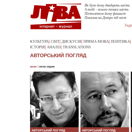
Як було йому двадцять шість
А тобі – всього тільки шість
Пістолетом йому фашист
Показав на Дніпро під міст
Укрр
КУЛЬТУРА
|
СВІТ
|
ДИСКУСІЯ
|
ПРЯМА МОВА
|
ПОЛІТИКА
|
ІСТОРІЯ
|
АНАЛІЗ
|
TRANSLATIONS
АВТОРСЬКИЙ ПОГЛЯД
нове
|
популярне
АВТОРСЬКИЙ ПОГЛЯД
АВТОРСЬКИЙ ПОГЛЯД