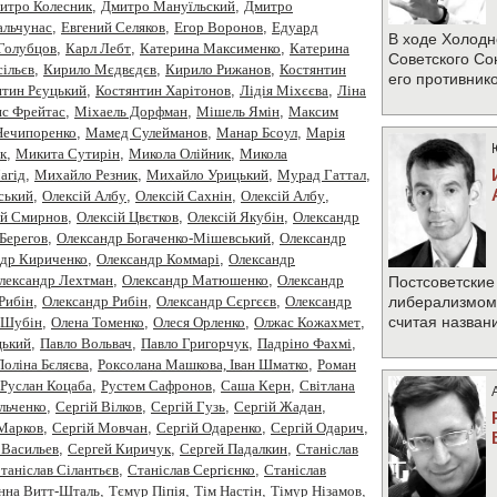
итро Колесник
,
Дмитро Мануїльский
,
Дмитро
альчунас
,
Евгений Селяков
,
Егор Воронов
,
Едуард
В ходе Холодн
Голубцов
,
Карл Лебт
,
Катерина Максименко
,
Катерина
Советского Со
ільєв
,
Кирило Мєдвєдєв
,
Кирило Рижанов
,
Костянтин
его противник
нтин Рєуцький
,
Костянтин Харітонов
,
Лідія Міхєєва
,
Ліна
с Фрейтас
,
Міхаель Дорфман
,
Мішель Ямін
,
Максим
Нечипоренко
,
Мамед Сулейманов
,
Манар Бсоул
,
Марія
к
,
Микита Сутирін
,
Микола Олійник
,
Микола
агід
,
Михайло Резник
,
Михайло Урицький
,
Мурад Гаттал
,
ський
,
Олексiй Албу
,
Олексiй Сахнiн
,
Олексій Албу
,
ій Смирнов
,
Олексій Цвєтков
,
Олексій Якубін
,
Олександр
Берегов
,
Олександр Богаченко-Мішевський
,
Олександр
ндр Кириченко
,
Олександр Коммарі
,
Олександр
лександр Лехтман
,
Олександр Матюшенко
,
Олександр
Постсоветские
Рибiн
,
Олександр Рибін
,
Олександр Сєргєєв
,
Олександр
либерализмом 
считая назван
 Шубін
,
Олена Томенко
,
Олеся Орленко
,
Олжас Кожахмет
,
цький
,
Павло Вольвач
,
Павло Григорчук
,
Падріно Фахмі
,
Поліна Бєляєва
,
Роксолана Машкова, Іван Шматко
,
Роман
Руслан Коцаба
,
Рустем Сафронов
,
Саша Керн
,
Світлана
Ільченко
,
Сергій Вілков
,
Сергій Гузь
,
Сергій Жадан
,
 Марков
,
Сергій Мовчан
,
Сергій Одаренко
,
Сергій Одарич
,
 Васильев
,
Сергей Киричук
,
Сергей Падалкин
,
Станiслав
таніслав Сілантьєв
,
Станіслав Сергієнко
,
Станіслав
нна Витт-Шталь
,
Тємур Піпія
,
Тім Настін
,
Тімур Нізамов
,