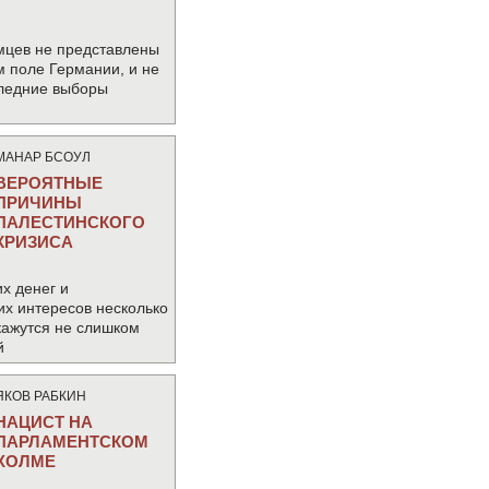
мцев не представлены
м поле Германии, и не
следние выборы
МАНАР БСОУЛ
ВЕРОЯТНЫЕ
ПРИЧИНЫ
ПАЛЕСТИНСКОГО
КРИЗИСА
х денег и
их интересов несколько
кажутся не слишком
й
ЯКОВ РАБКИН
НАЦИСТ НА
ПАРЛАМЕНТСКОМ
ХОЛМЕ