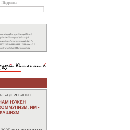
Підтримка
xwwm3vpg35wqgw28wlqpl2ltcvnh
6p2nlxhu56wwgjsyl3y7euzzjvf
nmawckajx7xr5wgdmnagn3j4gjv7x
23022AE8e888b8d9B1213846ecaC0
ckgc2hwuq43f29488vngvrejq4dq
ИЛЬЯ ДЕРЕВЯНКО
НАМ НУЖЕН
КОММУНИЗМ, ИМ -
ФАШИЗМ