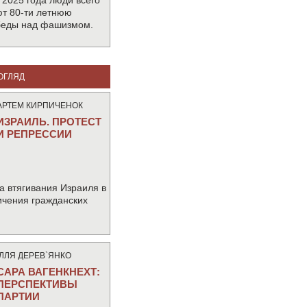
 2025 года люди всего
т 80-ти летнюю
беды над фашизмом.
ОГЛЯД
АРТЕМ КИРПИЧЕНОК
ИЗРАИЛЬ. ПРОТЕСТ
И РЕПРЕССИИ
а втягивания Израиля в
ичения гражданских
IЛЛЯ ДЕРЕВ`ЯНКО
САРА ВАГЕНКНЕХТ:
ПЕРСПЕКТИВЫ
ПАРТИИ