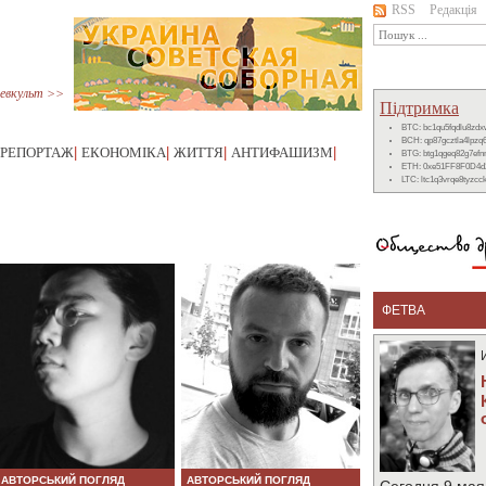
RSS
Редакція
евкульт >>
Підтримка
BTC: bc1qu5fqdlu8zd
BCH: qp87gcztla4lpzq
РЕПОРТАЖ
|
ЕКОНОМІКА
|
ЖИТТЯ
|
АНТИФАШИЗМ
|
BTG: btg1qgeq82g7ef
ETH: 0xe51FF8F0D4d
LTC: ltc1q3vrqe8tyzc
ФЕТВА
АВТОРСЬКИЙ ПОГЛЯД
АВТОРСЬКИЙ ПОГЛЯД