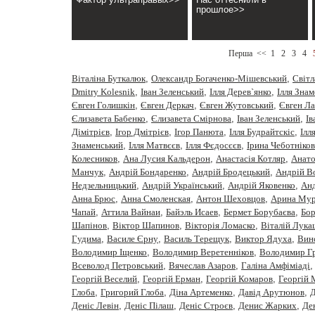
прошлое>>
Перша
<<
1
2
3
4
Віталіна Буткалюк
,
Олександр Богаченко-Мішевський
,
Cвiтл
Dmitry Kolesnik
,
Iван Зеленський
,
Iлля Дерев`янко
,
Iлля Зна
Євген Голишкін
,
Євген Деркач
,
Євген Жутовський
,
Євген Ла
Єлизавета Бабенко
,
Єлизавета Смірнова
,
Іван Зеленський
,
Ів
Дімітрієв
,
Ігор Дмітрієв
,
Ігор Панюта
,
Ілля Будрайтскіс
,
Ілл
Знаменський
,
Ілля Матвєєв
,
Ілля Фєдосєєв
,
Ірина Чеботніков
Колесников
,
Ана Лусия Кальдерон
,
Анастасiя Котляр
,
Анато
Манчук
,
Андрій Бондаренко
,
Андрій Бродецький
,
Андрій В
Недзельницький
,
Андрій Український
,
Андрій Яковенко
,
Анд
Анна Брюс
,
Анна Смоленская
,
Антон Шеховцов
,
Арина Мур
Чапай
,
Аттила Вайнаи
,
Байэль Исаев
,
Бермет Борубаєва
,
Бор
Шапінов
,
Віктор Шапинов
,
Вікторія Ломаско
,
Віталій Лука
Гудима
,
Василе Єрну
,
Василь Терещук
,
Виктор Ядуха
,
Вин
Володимир Іщенко
,
Володимир Веретенніков
,
Володимир Г
Всеволод Петровський
,
Вячеслав Азаров
,
Галіна Амфіміаді
Георгій Веселий
,
Георгій Ерман
,
Георгій Комаров
,
Георгій
Глоба
,
Григорий Глоба
,
Діна Артеменко
,
Давiд Арутюнов
,
Д
Деніс Левін
,
Деніс Пілаш
,
Деніс Строєв
,
Денис Жарких
,
Де