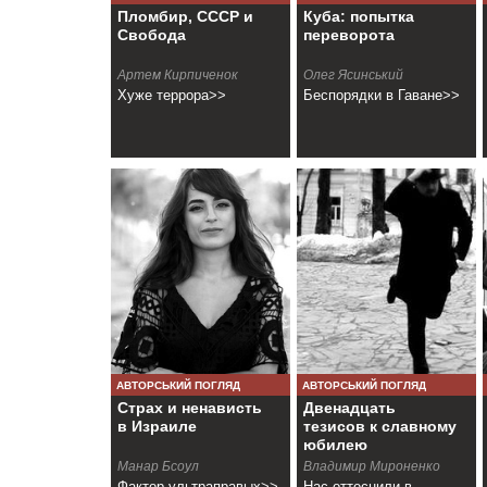
Пломбир, СССР и
Куба: попытка
Свобода
переворота
Артем Кирпиченок
Олег Ясинський
Хуже террора>>
Беспорядки в Гаване>>
АВТОРСЬКИЙ ПОГЛЯД
АВТОРСЬКИЙ ПОГЛЯД
Страх и ненависть
Двенадцать
в Израиле
тезисов к славному
юбилею
Манар Бсоул
Владимир Мироненко
Фактор ультраправых>>
Нас оттеснили в