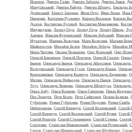
Исаенок
,
Дмитро Галко
,
Дмитро Заборiн
,
Дмитро Зиков
,
Дм
Мануїльський
,
Дмитро Райдер
,
Дмитро Штраус
,
Евальдас Б
Долінський
,
Ернест Заріньш
,
Женя Отто
,
Иван Лизан
,
Илья 
Павленко
,
Катерина Рускевич
,
Кирилл Васильев
,
Кирило Вас
Долгов
,
Костянтин Луговой
,
Костянтин Максименко
,
Костя
Мядзведзева
,
Леонiд Грук
,
Леонід Грук
,
Леонід Швець
,
Луи
Алюков
,
Максим Курчинський
,
Максим Лебський
,
Максим 
Муратова
,
Марина Холодная
,
Марк Колесник
,
Матьяш Бени
Шафоростов
,
Михайло Бєлов
,
Михайло Лебедь
,
Михайло М
Наіра Чатілян
,
Оксана Челышева
,
Олег Ясинский
,
Олег Ясин
Олексій Блюмінов
,
Олексій Портнов
,
Олексій Сахнін
,
Олекс
Iванов
,
Олександр Іванов
,
Олександр Абросімов
,
Олександр 
Володарський
,
Олександр Гусев
,
Олександр Кінаш
,
Олекса
Конопляніков
,
Олександр Кравчук
,
Олександр Ладиненко
,
О
Матяш
,
Олександр Нефьодов
,
Олександр Панов
,
Олександр 
Теут
,
Олександр Хоменко
,
Олександр Шепетуха
,
Олександр
Ольга Албу
,
Ольга Казарян
,
Ольга Смірнова
,
Павло Вездене
Пер Леандер
,
Петр Белло
,
Петр Сафронов
,
Полiна Бєляєва
,
Губрiєнко
,
Роман Губрієнко
,
Роман Подолян
,
Роман Скиба
,
Циберганова
,
Сергiй Киричук
,
Сергiй Козловський
,
Сергій 
Сергій Киричук
,
Сергій Козловський
,
Сергій Кулик
,
Сергій
Сергій Решетін
,
Сергій Степанищев
,
Сергій Стинка
,
Сергей
Сергiєнко
,
Станіслав Маковецький
,
Станіслав Ретинський
,
С
Сичов
,
Станіслав Шиманський
,
Станіслав Штейнгарт
,
Сюза