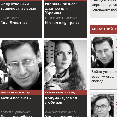
Сегодня 9 мая
Общественный
Игорный бизнес:
мира праздную
транспорт и левые
диагноз для
годовщину по
Украины
Байэль Исаев
Станіслав Сілантьєв
Опыт Бишкека>>
Игорная индустрия>>
АВТОРСЬКИЙ П
Война ускорил
воронку огран
свобод
АВТОРСЬКИЙ ПОГЛЯД
АВТОРСЬКИЙ ПОГЛЯД
Хотим все знать
Колумбия, земля
любимая
Артем Кирпиченок
Ана Лусия Кальдерон
Десять лет сайту>>
Уличное восстание>>