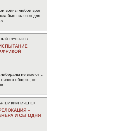
ой войны любой враг
юза был полезен для
ов
ЮРIЙ ГЛУШАКОВ
ИСПЫТАНИЕ
АФРИКОЙ
 либералы не имеют с
ничего общего, не
ия
АРТЕМ КИРПИЧЕНОК
РЕЛОКАЦИЯ –
ВЧЕРА И СЕГОДНЯ