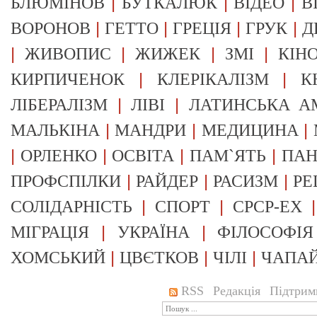
|
|
|
БЛЮМІНОВ
БУТКАЛЮК
ВІДЕО
В
|
|
|
|
ВОРОНОВ
ГЕТТО
ГРЕЦІЯ
ГРУК
Д
|
|
|
|
ЖИВОПИС
ЖИЖЕК
ЗМІ
КІН
|
|
КИРПИЧЕНОК
КЛЕРІКАЛІЗМ
К
|
|
ЛІБЕРАЛІЗМ
ЛІВІ
ЛАТИНСЬКА А
|
|
|
МАЛЬКІНА
МАНДРИ
МЕДИЦИНА
|
|
|
|
ОРЛЕНКО
ОСВІТА
ПАМ`ЯТЬ
ПА
|
|
|
ПРОФСПІЛКИ
РАЙДЕР
РАСИЗМ
РЕ
|
|
СОЛІДАРНІСТЬ
СПОРТ
СРСР-EX
|
|
МІГРАЦІЯ
УКРАЇНА
ФІЛОСОФІЯ
|
|
|
ХОМСЬКИЙ
ЦВЄТКОВ
ЧІЛІ
ЧАПА
RSS
Редакція
Підтрим