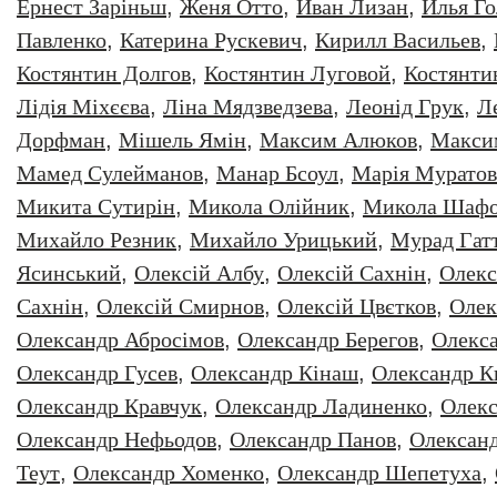
Ернест Заріньш
,
Женя Отто
,
Иван Лизан
,
Илья Г
Павленко
,
Катерина Рускевич
,
Кирилл Васильев
,
Костянтин Долгов
,
Костянтин Луговой
,
Костянти
Лідія Міхєєва
,
Ліна Мядзведзева
,
Леонiд Грук
,
Л
Дорфман
,
Мішель Ямін
,
Максим Алюков
,
Макси
Мамед Сулейманов
,
Манар Бсоул
,
Марія Муратов
Микита Сутирін
,
Микола Олійник
,
Микола Шафо
Михайло Резник
,
Михайло Урицький
,
Мурад Гат
Ясинський
,
Олексiй Албу
,
Олексiй Сахнiн
,
Олекс
Сахнін
,
Олексій Смирнов
,
Олексій Цвєтков
,
Олек
Олександр Абросімов
,
Олександр Берегов
,
Олекс
Олександр Гусев
,
Олександр Кінаш
,
Олександр К
Олександр Кравчук
,
Олександр Ладиненко
,
Олекс
Олександр Нефьодов
,
Олександр Панов
,
Олександ
Теут
,
Олександр Хоменко
,
Олександр Шепетуха
,