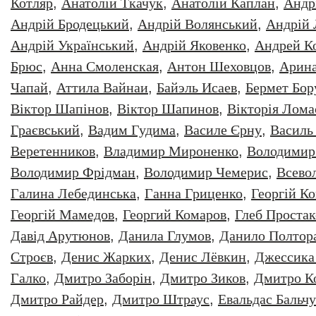
Котляр
,
Анатолiй Ткачук
,
Анатолій Каплан
,
Андр
Андрій Бродецький
,
Андрій Волянський
,
Андрій
Андрій Український
,
Андрій Яковенко
,
Андрей К
Брюс
,
Анна Смоленская
,
Антон Шеховцов
,
Арин
Чапай
,
Аттила Вайнаи
,
Байэль Исаев
,
Бермет Бор
Віктор Шапінов
,
Віктор Шапинов
,
Вікторія Лома
Граєвський
,
Вадим Гудима
,
Василе Єрну
,
Василь
Веретенников
,
Владимир Мироненко
,
Володимир
Володимир Фрідман
,
Володимир Чемерис
,
Всево
Галина Лебединська
,
Ганна Гриценко
,
Георгiй К
Георгій Мамедов
,
Георгий Комаров
,
Глеб Простак
Давiд Арутюнов
,
Данила Глумов
,
Данило Полтор
Строєв
,
Денис Жарких
,
Денис Лёвкин
,
Джессика
Галко
,
Дмитро Заборiн
,
Дмитро Зиков
,
Дмитро К
Дмитро Райдер
,
Дмитро Штраус
,
Евальдас Бальч