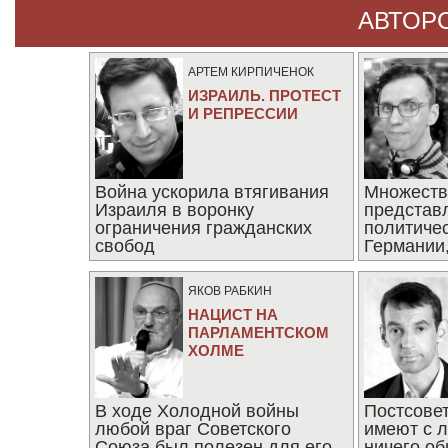
АВТОР
АРТЕМ КИРПИЧЕНОК
ИЗРАИЛЬ. ПРОТЕСТ
И РЕПРЕССИИ
Война ускорила втягивания
Множеств
Израиля в воронку
представ
ограничения гражданских
политиче
свобод
Германии,
последни
ЯКОВ РАБКИН
НАЦИСТ НА
ПАРЛАМЕНТСКОМ
ХОЛМЕ
В ходе Холодной войны
Постсове
любой враг Советского
имеют с 
Союза был полезен для его
ничего об