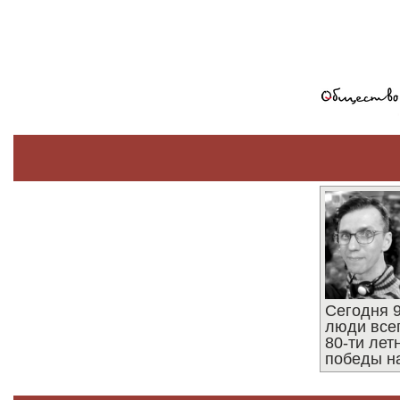
Сегодня 9
люди все
80-ти ле
победы н