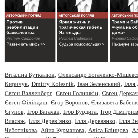
АВТОРСЬКИЙ ПОГЛЯД
АВТОРСЬКИЙ ПОГЛЯД
АВТОРСЬКИЙ П
Против
Яркая жизнь и
Трамп и Ба
реабилитации
трагическая гибель
«чума на о
басмачества
Язгельды
дома»
Рустем Сафронов
Рустем Сафронов
Рустем Сафр
Развенчать мифы>>
Судьба комсомольца>>
Накануне взр
Віталіна Буткалюк
,
Олександр Богаченко-Мішевс
Киричук
,
Dmitry Kolesnik
,
Iван Зеленський
,
Iлля
Євген Валленберг
,
Євген Голишкін
,
Євген Деркач
Євген Філіндаш
,
Єгор Воронов
,
Єлизавета Бабенк
Єгупов
,
Ігор Багачак
,
Ігор Бурдига
,
Ігор Дімітрієв
Власюк
,
Ілля Дерев`янко
,
Ілля Деревянко
,
Ілля З
Чеботнікова
,
Айна Курманова
,
Аліса Блінцова
,
Ал