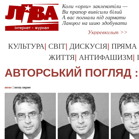
Коли «орли» заклекотіли —
Ви прапор вивісили білий
А вас погнали під гармати
Ланцюг на шию здобувати
Укрревкульт >>
|
|
|
КУЛЬТУРА
СВІТ
ДИСКУСІЯ
ПРЯМА
|
|
ЖИТТЯ
АНТИФАШИЗМ
АВТОРСЬКИЙ ПОГЛЯД 
нове
|
популярне