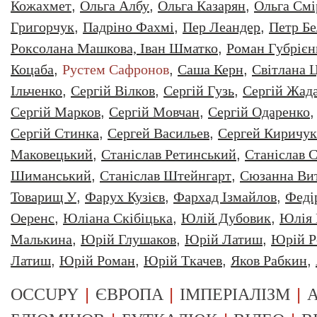
Кожахмет
,
Ольга Албу
,
Ольга Казарян
,
Ольга Смі
Григорчук
,
Падріно Фахмі
,
Пер Леандер
,
Петр Бе
Роксолана Машкова, Іван Шматко
,
Роман Губрiєн
Коцаба
,
Рустем Сафронов
,
Саша Керн
,
Світлана 
Ільченко
,
Сергій Вілков
,
Сергій Гузь
,
Сергій Жад
Сергій Марков
,
Сергій Мовчан
,
Сергій Одаренко
Сергій Стинка
,
Сергей Васильев
,
Сергей Киричук
Маковецький
,
Станіслав Ретинський
,
Станіслав С
Шиманський
,
Станіслав Штейнгарт
,
Сюзанна Ви
Товарищ У
,
Фарух Кузієв
,
Фархад Ізмайлов
,
Феді
Оеренс
,
Юліана Скібіцька
,
Юлій Дубовик
,
Юлія 
Малькина
,
Юрiй Глушаков
,
Юрiй Латиш
,
Юрiй Р
Латиш
,
Юрій Роман
,
Юрій Ткачев
,
Яков Рабкин
,
|
|
|
OCCUPY
ЄВРОПА
ІМПЕРІАЛІЗМ
А