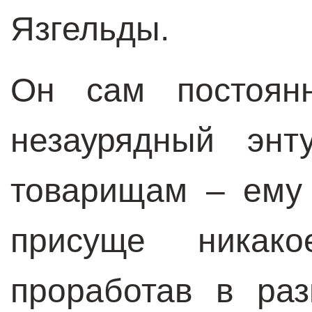
Язгельды.
Он сам постоянн
незаурядный энт
товарищам – ему
присуще никако
проработав в раз