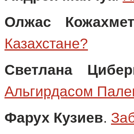
Олжас Кожахме
Казахстане?
Светлана Цибер
Альгирдасом Пале
Фарух Кузиев
.
За