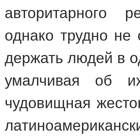
авторитарного р
однако трудно не 
держать людей в о
умалчивая об и
чудовищная жесто
латиноамерикан