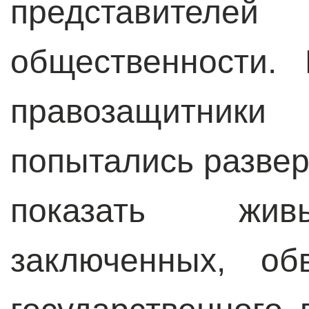
представит
общественности.
правозащитни
попытались развер
показать жив
заключенных, об