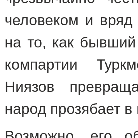
человеком и вряд
на то, как бывши
компартии Туркм
Ниязов превращ
народ прозябает в
Возможно, его о