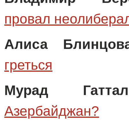
провал неолибера
Алиса Блинцов
греться
Мурад Гаттал
Азербайджан?