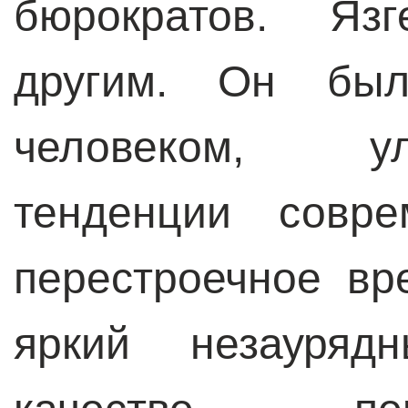
бюрократов. Яз
другим. Он был
человеком, у
тенденции совр
перестроечное вр
яркий незауряд