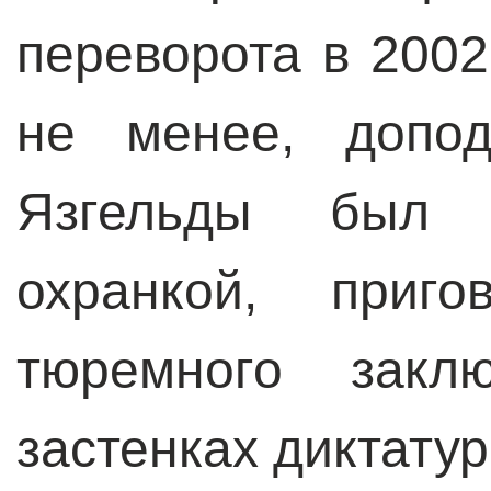
переворота в 2002
не менее, допод
Язгельды был с
охранкой, приг
тюремного закл
застенках диктату