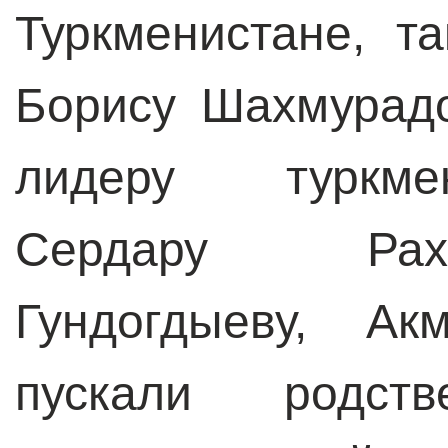
Туркменистане, т
Борису Шахмурадо
лидеру туркме
Сердару Рах
Гундогдыеву, Ак
пускали родстве