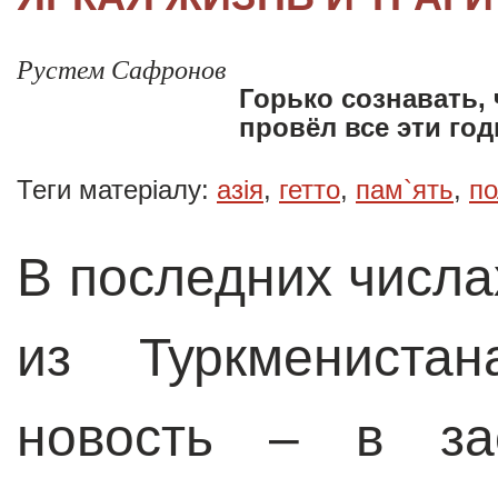
Рустем Сафронов
Горько сознавать,
провёл все эти го
Теги матеріалу:
азія
,
гетто
,
пам`ять
,
по
В последних числа
из Туркмениста
новость – в зас