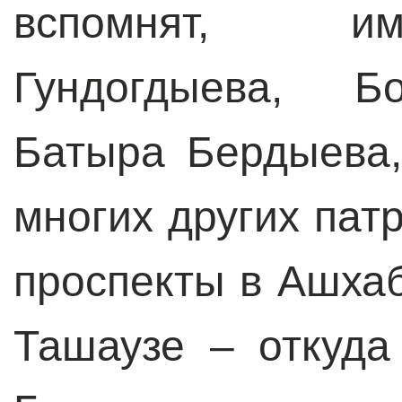
вспомнят, и
Гундогдыева, Б
Батыра Бердыева
многих других пат
проспекты в Ашха
Ташаузе – откуд