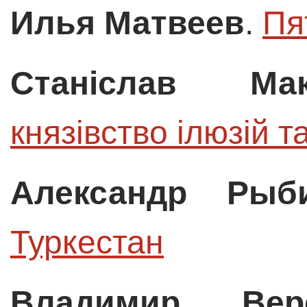
Илья Матвеев
.
Пя
Станіслав Мак
князівство ілюзій т
Александр Рыб
Туркестан
Владимир Вере