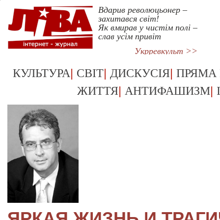
Вдарив революцьонер –
захитався світ!
Як вмирав у чистім полі –
слав усім привіт
Укрревкульт >>
|
|
|
КУЛЬТУРА
СВІТ
ДИСКУСІЯ
ПРЯМА
|
|
ЖИТТЯ
АНТИФАШИЗМ
ЯРКАЯ ЖИЗНЬ И ТРАГ