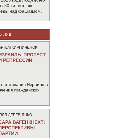
 2025 года люди всего
т 80-ти летнюю
беды над фашизмом.
ОГЛЯД
АРТЕМ КИРПИЧЕНОК
ИЗРАИЛЬ. ПРОТЕСТ
И РЕПРЕССИИ
а втягивания Израиля в
ичения гражданских
IЛЛЯ ДЕРЕВ`ЯНКО
САРА ВАГЕНКНЕХТ:
ПЕРСПЕКТИВЫ
ПАРТИИ