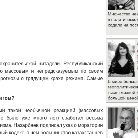
Множество не
в политическо
ходили на по
 охранительской цитадели. Республиканский
но массовым и непредсказуемым по своим
прогнозы о грядущем крахе режима. Самые
В мире больши
геополитическ
тысяч жизней 
ингом?
большой цено
ный такой необычной реакцией (массовых
не было уже много лет) сработал весьма
тизма. Назарбаев подписал указ о моратории
ый кодекс, о чем большинство казахстанцев