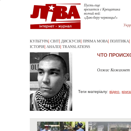
Пусть еще
врезается с Крещатика
волчий вой:
«Даю-беру червонцы!»
Укрр
КУЛЬТУРА
|
СВІТ
|
ДИСКУСІЯ
|
ПРЯМА МОВА
|
ПОЛІТИКА
|
ІСТОРІЯ
|
АНАЛІЗ
|
TRANSLATIONS
ЧТО ПРОИСХ
Олжас Кожахмет
Теги матеріалу:
відео
,
криз