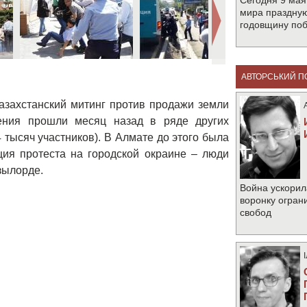
Сегодня 9 мая
мира праздную
годовщину по
АВТОРСЬКИЙ П
азахстанский митинг против продажи земли
ения прошли месяц назад в ряде других
 тысяч участников). В Алмате до этого была
ция протеста на городской окраине – люди
зылорде.
Война ускорил
воронку огран
свобод