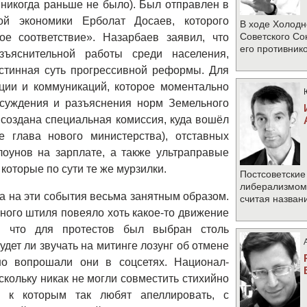
икогда раньше не было). Был отправлен в
ой экономики Ерболат Досаев, которого
В ходе Холодн
Советского Со
е соответствие». Назарбаев заявил, что
его противник
зъяснительной работы среди населения,
истинная суть прогрессивной реформы. Для
ции и коммуникаций, которое моментально
суждения и разъяснения норм Земельного
создана специальная комиссия, куда вошёл
 глава нового министерства), отставных
лоунов на зарплате, а также ультраправые
которые по сути те же мурзилки.
Постсоветские
либерализмом 
 на эти события весьма занятным образом.
считая назван
ного штиля повеяло хоть какое-то движение
м, что для протестов был выбран столь
дет ли звучать на митинге лозунг об отмене
но вопрошали они в соцсетях. Национал-
скольку никак не могли совместить стихийно
, к которым так любят апеллировать, с