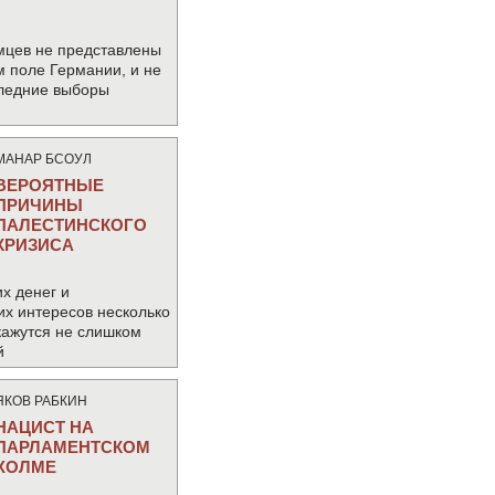
мцев не представлены
м поле Германии, и не
следние выборы
МАНАР БСОУЛ
ВЕРОЯТНЫЕ
ПРИЧИНЫ
ПАЛЕСТИНСКОГО
КРИЗИСА
х денег и
их интересов несколько
кажутся не слишком
й
ЯКОВ РАБКИН
НАЦИСТ НА
ПАРЛАМЕНТСКОМ
ХОЛМЕ