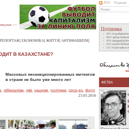
RSS
Редакція
евкульт >>
Підтримка
BTC: bc1qu5fqdlu8zd
BCH: qp87gcztla4lpzq
РЕПОРТАЖ
|
ЕКОНОМІКА
|
ЖИТТЯ
|
АНТИФАШИЗМ
|
BTG: btg1qgeq82g7ef
ETH: 0xe51FF8F0D4d
LTC: ltc1q3vrqe8tyzc
ОДИТ В КАЗАХСТАНЕ?
Массовых несанкционированных митингов
в стране не было уже много лет
ФЕТВА
а
,
лібералізм
,
ліві
,
нацизм
,
політики
,
срср-ex
,
фото
23.05.2016