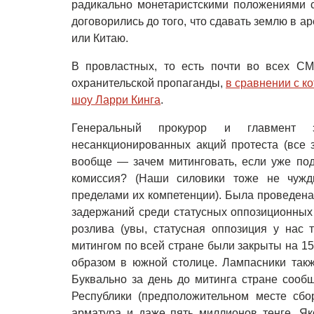
радикально монетаристскими положениями 
договорились до того, что сдавать землю в а
или Китаю.
В провластных, то есть почти во всех СМ
охранительской пропаганды,
в сравнении с к
шоу Ларри Кинга
.
Генеральный прокурор и главмент з
несанкционированных акций протеста (все 
вообще — зачем митинговать, если уже под
комиссия? (Наши силовики тоже не чужд
пределами их компетенции). Была проведена
задержаний среди статусных оппозиционных
розлива (увы, статусная оппозиция у нас 
митингом по всей стране были закрыты на 15
образом в южной столице. Лампасники такж
Буквально за день до митинга стране сооб
Республики (предположительном месте сбо
арматура и даже пять миллионов тенге. Я