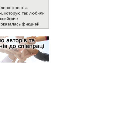
олерантность»
н, которую так любили
ссийские
 оказалась фикцией