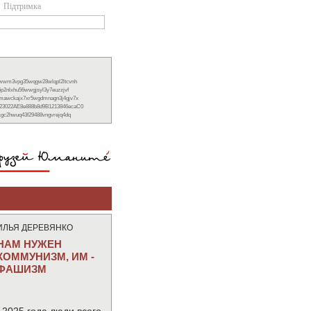
Підтримка
xwwm3vpg35wqgw28wlqpl2ltcvnh
6p2nlxhu56wwgjsyl3y7euzzjvf
nmawckajx7xr5wgdmnagn3j4gjv7x
23022AE8e888b8d9B1213846ecaC0
ckgc2hwuq43f29488vngvrejq4dq
ИЛЬЯ ДЕРЕВЯНКО
НАМ НУЖЕН
КОММУНИЗМ, ИМ -
ФАШИЗМ