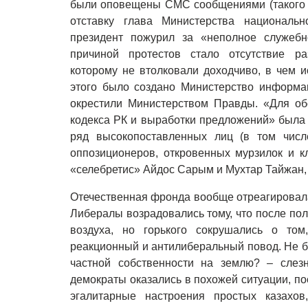
были оповещены СМС сообщениями (такого н
отставку глава Министерства национальн
президент пожурил за «неполное служебно
причиной протестов стало отсутствие ра
которому не втолковали доходчиво, в чем 
этого было создано Министерство информа
окрестили Министерством Правды. «Для об
кодекса РК и выработки предложений» была 
ряд высокопоставленных лиц (в том числе
оппозиционеров, откровенных мурзилок и к
«селебретис» Айдос Сарым и Мухтар Тайжан, 
Отечественная фронда вообще отреагировала
Либералы возрадовались тому, что после пол
воздуха, но горького сокрушались о то
реакционный и антилиберальный повод. Не бу
частной собственности на землю? – слез
демократы оказались в похожей ситуации, по
эгалитарные настроения простых казахов