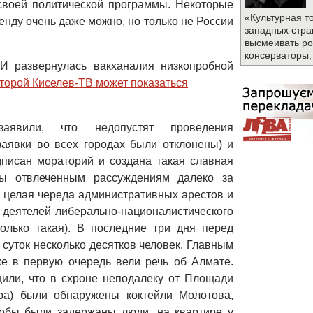
своей политической программы. Некоторые
«Культурная т
ренду очень даже можно, но только не России
западных стра
высмеивать ро
консерваторы,
И развернулась вакханалия низкопробной
оторой Киселев-ТВ может показаться

аявили, что недопустят проведения
заявки во всех городах были отклонены) и
писан мораторий и создана такая славная
ы отвлеченным рассуждениям далеко за
 целая череда административных арестов и
 деятелей либерально-националистического
только такая). В последние три дня перед
 суток несколько десятков человек. Главным
е в первую очередь вели речь об Алмате.
щили, что в схроне неподалеку от Площади
ра) были обнаружены коктейли Молотова,
кобы были задержаны люди, на квартире у