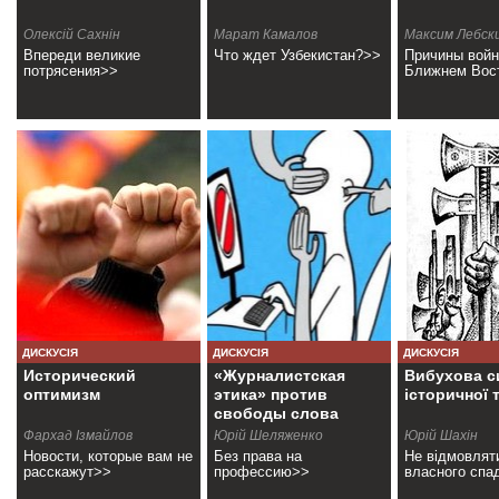
Олексій Сахнін
Марат Камалов
Максим Лебск
Впереди великие
Что ждет Узбекистан?>>
Причины войн
потрясения>>
Ближнем Вос
ДИСКУСІЯ
ДИСКУСІЯ
ДИСКУСІЯ
Исторический
«Журналистская
Вибухова с
оптимизм
этика» против
історичної 
свободы слова
Фархад Ізмайлов
Юрій Шеляженко
Юрій Шахін
Новости, которые вам не
Без права на
Не відмовлят
расскажут>>
профессию>>
власного спа