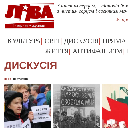
З чистим серцем, – відповів йом
з чистим серцем і вогняним ме
Укрр
|
|
|
КУЛЬТУРА
СВІТ
ДИСКУСІЯ
ПРЯМА
|
|
ЖИТТЯ
АНТИФАШИЗМ
ДИСКУСІЯ
нове
|
популярне