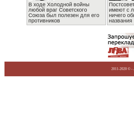
В ходе Холодной войны
Постсове
любой враг Советского
имеют с 
Союза был полезен для его
ничего об
противников
названия
2011-2020 © -