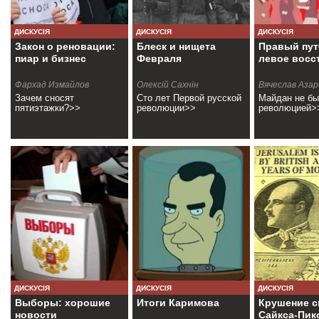
ДИСКУСІЯ
ДИСКУСІЯ
ДИСКУСІЯ
Закон о реновации:
Блеск и нищета
Правый пут
пиар и бизнес
Февраля
левое восс
Фархад Измайлов
Олексiй Сахнiн
Вячеслав Азар
Зачем сносят
Сто лет Первой русской
Майдан не б
пятиэтажки?>>
революции>>
революцией>
ДИСКУСІЯ
ДИСКУСІЯ
ДИСКУСІЯ
Выборы: хорошие
Итоги Каримова
Крушение 
новости
Сайкса-Пик