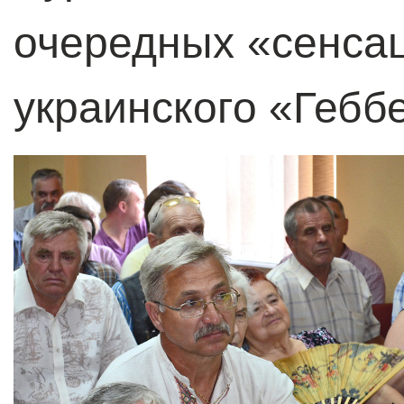
очередных «сенса
украинского «Гебб