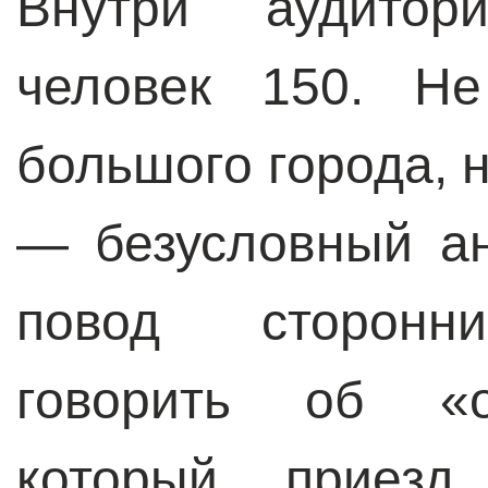
Внутри аудитор
человек 150. Н
большого города, 
— безусловный ан
повод сторонни
говорить об «о
который приез