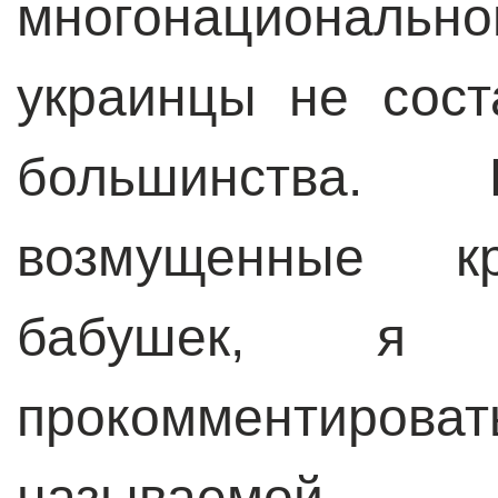
многонациональ
украинцы не сос
большинства. 
возмущенные кр
бабушек, я 
прокомментиро
называемо