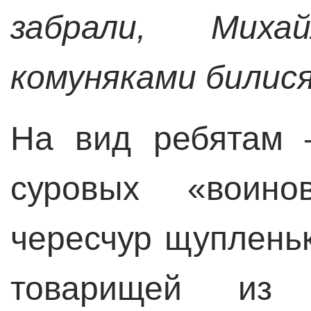
забрали, Миха
комуняками билися»
На вид ребятам 
суровых «воино
чересчур щуплень
товарищей из 