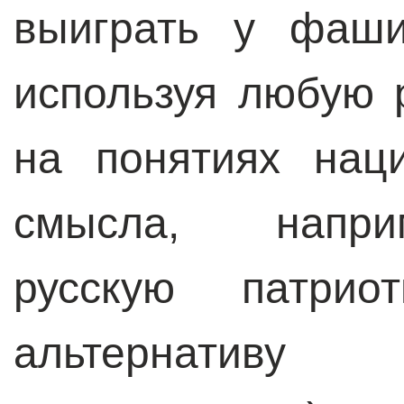
выиграть у фаш
используя любую 
на понятиях нац
смысла, напри
русскую патрио
альтернати