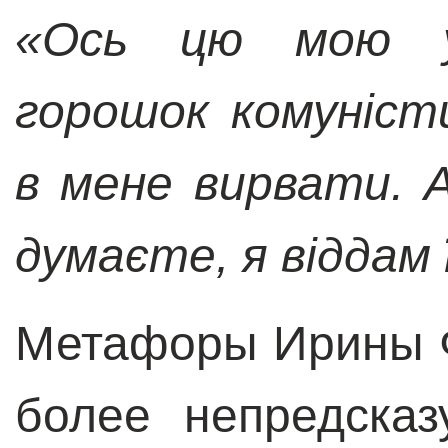
«Ось цю мою у
горошок комуніст
в мене вирвати. Ал
думаєте, я віддам 
Метафоры Ирины Ф
более непредска