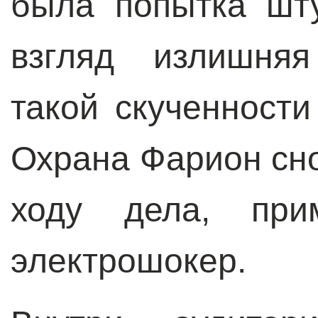
была попытка шт
взгляд излишняя
такой скученност
Охрана Фарион сно
ходу дела, при
электрошокер.