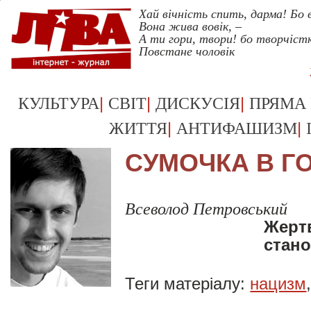
Хай вічність спить, дарма! Бо
Вона жива вовік, –
А ти гори, твори! бо творчіс
Повстане чоловік
|
|
|
КУЛЬТУРА
СВІТ
ДИСКУСІЯ
ПРЯМА
|
|
ЖИТТЯ
АНТИФАШИЗМ
CУМОЧКА В Г
Всеволод Петровський
Жерт
стано
Теги матеріалу:
нацизм