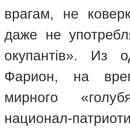
врагам, не ковер
даже не употреб
окупантів». Из 
Фарион, на вре
мирного «голуб
национал-патрио