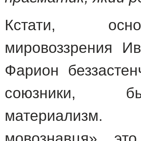
Кстати, осно
мировоззрения Ив
Фарион беззастен
союзники, б
материализм.
мовознавця» эт