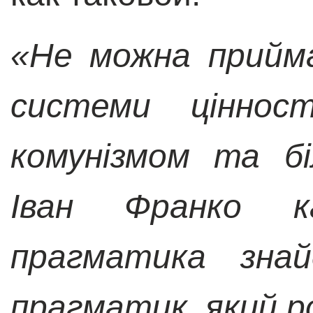
«Не можна прийм
системи ціннос
комунізмом та б
Іван Франко к
прагматика зна
прагматик, який р