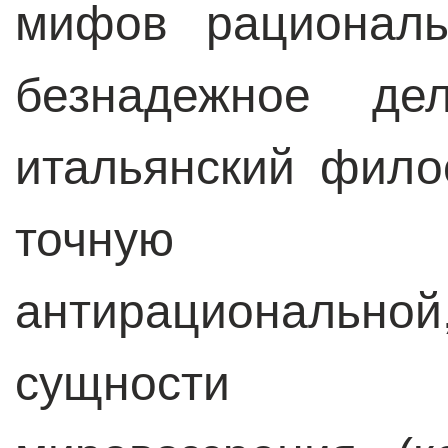
мифов рациональ
безнадежное де
итальянский фил
точную ха
антирационально
сущности пр