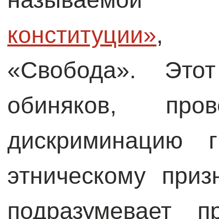
конституции»
, р
«Свобода». Это
обиняков, пров
дискриминацию 
этническому приз
подразумевает п