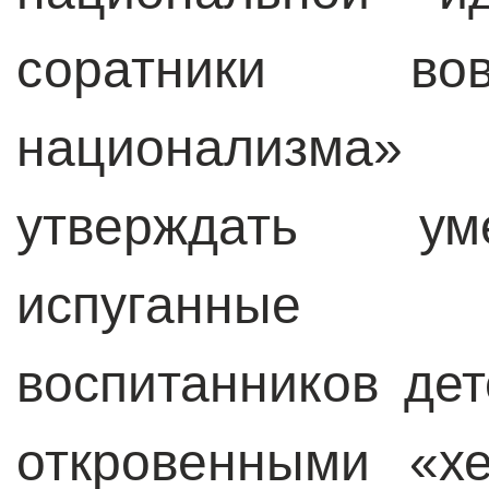
соратники вов
национализма
утверждать ум
испуганные
воспитанников де
откровенными «х