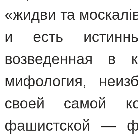
«жидви та москалів
и есть истинн
возведенная в к
мифология, неиз
своей самой ко
фашистской — ф