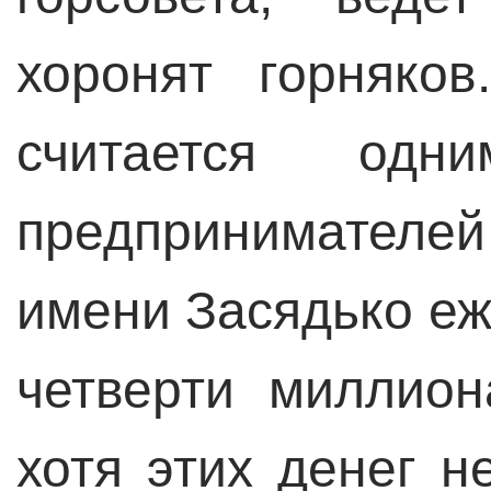
хоронят горняко
считается одн
предпринимателей
имени Засядько еж
четверти миллио
хотя этих денег н