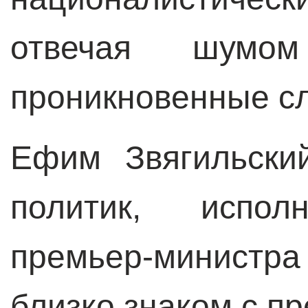
отвечая шум
проникновенные с
Ефим Звягильски
политик, испол
премьер-министр
близко знаком с п