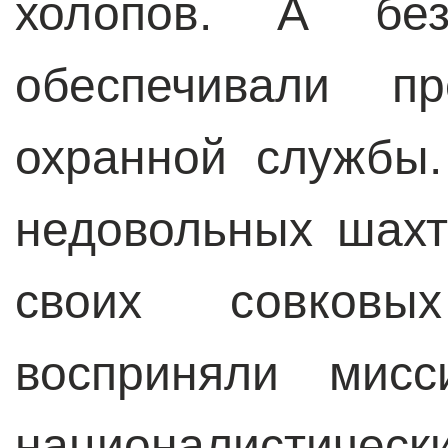
холопов. А безо
обеспечивали пр
охранной службы
недовольных шахт
своих совковы
восприняли мисс
националистиче