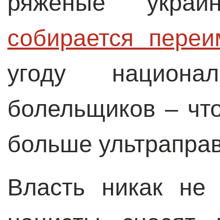
ряженые украин
собирается переи
угоду национал
болельщиков – чт
больше ультраправ
Власть никак не 