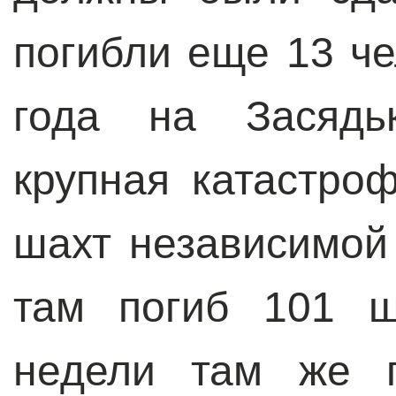
погибли еще 13 че
года на Засядь
крупная катастро
шахт независимой
там погиб 101 ш
недели там же п