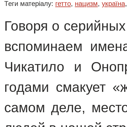
Теги матеріалу:
гетто
,
нацизм
,
україна
Говоря о серийных
вспоминаем имена
Чикатило и Оноп
годами смакует «
самом деле, мест