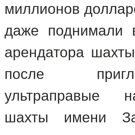
миллионов долларо
даже поднимали
арендатора шахты
после приг
ультраправые н
шахты имени Зас