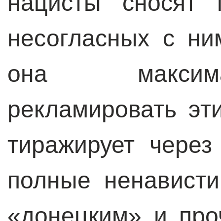
нацисты сносят 
несогласных с ни
она максим
рекламировать эт
тиражирует чере
полные ненавист
«донецким» и пр