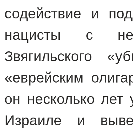
содействие и по
нацисты с нен
Звягильского «у
«еврейским олига
он несколько лет 
Израиле и выве