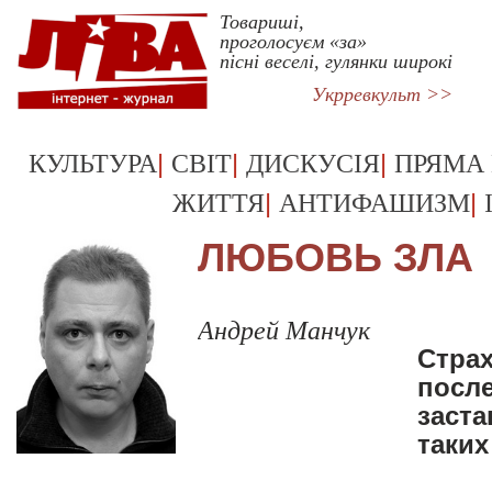
Товариші,
проголосуєм «за»
пісні веселі, гулянки широкі
Укрревкульт >>
|
|
|
КУЛЬТУРА
СВІТ
ДИСКУСІЯ
ПРЯМА
|
|
ЖИТТЯ
АНТИФАШИЗМ
ЛЮБОВЬ ЗЛА
Андрей Манчук
Cтрах
после
заста
таких