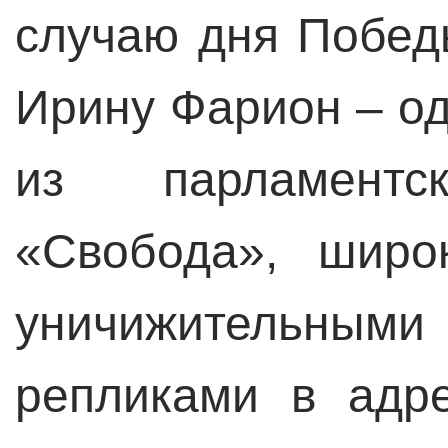
случаю дня Побед
Ирину Фарион – о
из парламент
«Свобода», широ
уничижительн
репликами в адр