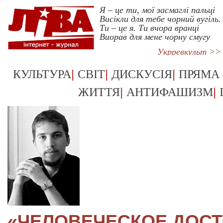
Я – це ти, мої засмаглі пальці
Висікли для тебе чорний вугіль.
Ти – це я. Ти вчора вранці
Виорав для мене чорну смугу
Укрревкульт >>
|
|
|
КУЛЬТУРА
СВІТ
ДИСКУСІЯ
ПРЯМА
|
|
ЖИТТЯ
АНТИФАШИЗМ
«ЧЕЛОВЕЧЕСКОЕ ДОС