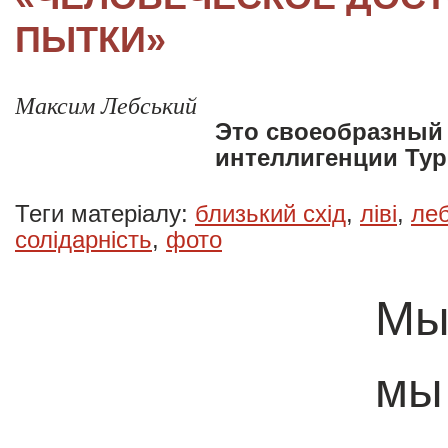
ПЫТКИ»
Максим Лебський
Это своеобразный
интеллигенции Ту
Теги матеріалу:
близький схід
,
ліві
,
ле
солідарність
,
фото
Мы
мы