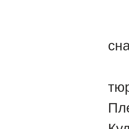
в
я
сн
тю
Пле
Ку