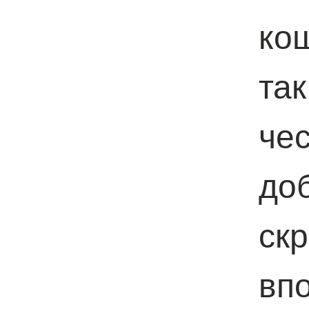
ко
та
че
до
ск
вп