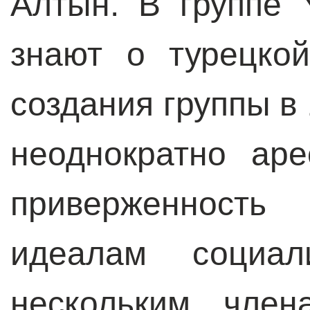
Алтын. В группе
знают о турецко
создания группы в 
неоднократно ар
приверженнос
идеалам социал
нескольким член