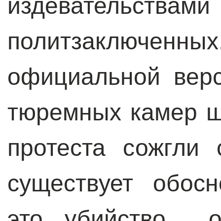
издевательств
политзаключ
официальной вер
тюремных камер ш
протеста сожгли 
существует обос
это убийство ос