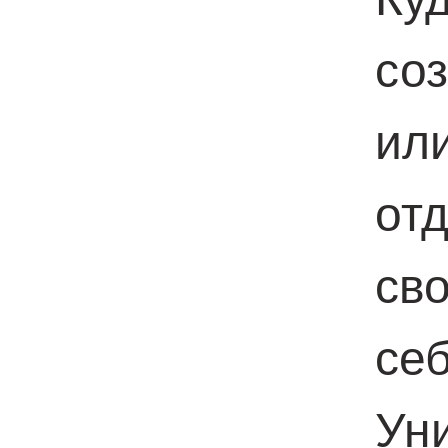
со
ил
отд
св
се
У