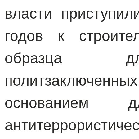
власти приступил
годов к строите
образца дл
политзаключен
основанием 
антитеррористич