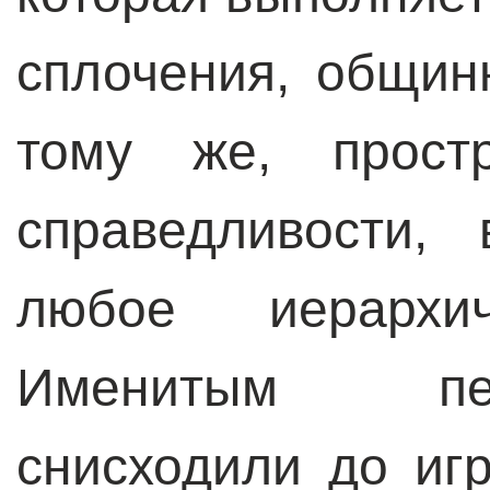
сплочения, общин
тому же, простр
справедливости,
любое иерархич
Именитым пе
снисходили до иг