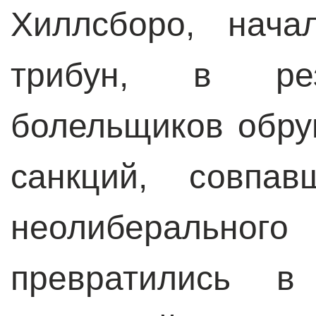
Хиллсборо, нача
трибун, в ре
болельщиков обр
санкций, совпа
неолиберального
превратились в