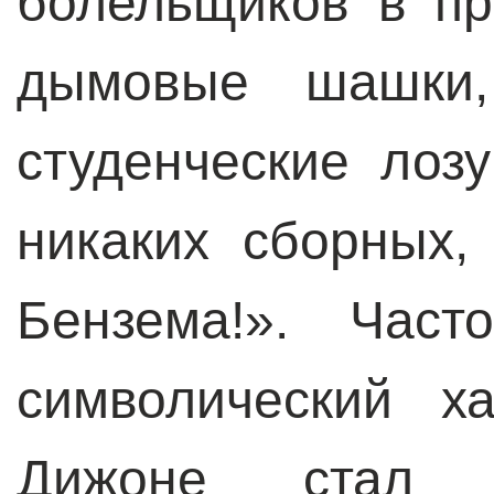
болельщиков в пр
дымовые шашки,
студенческие лоз
никаких сборных,
Бензема!». Част
символический х
Дижоне стал н