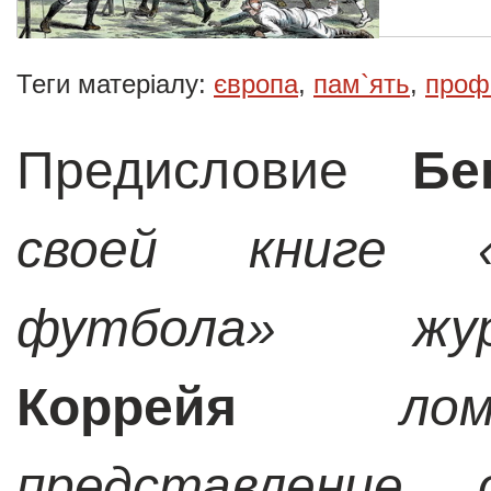
Теги матеріалу:
європа
,
пам`ять
,
проф
Предисловие
Бе
своей книге «
футбола» ж
Коррейя
ло
представление 