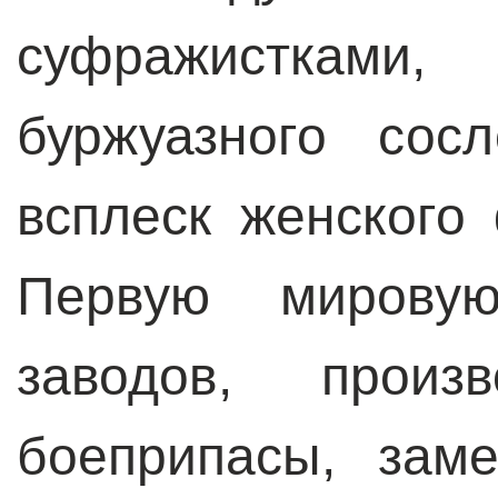
суфражистками,
буржуазного сос
всплеск женского
Первую мировую
заводов, прои
боеприпасы, зам