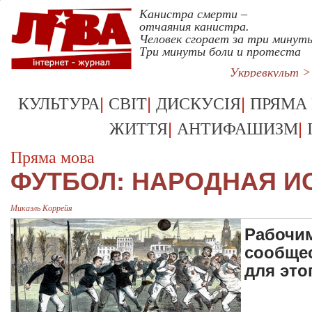
Канистра смерти –
отчаяния канистра.
Человек сгорает за три минут
Три минуты боли и протеста
Укрревкульт 
|
|
|
КУЛЬТУРА
СВІТ
ДИСКУСІЯ
ПРЯМА
|
|
ЖИТТЯ
АНТИФАШИЗМ
Пряма мова
ФУТБОЛ: НАРОДНАЯ И
Микаэль Коррейя
Рабочи
сообщес
для это