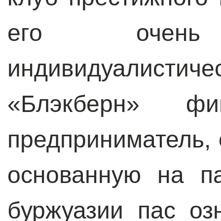
его очен
индивидуалистич
«Блэкберн» фи
предприниматель, 
основанную на п
буржуазии пас оз