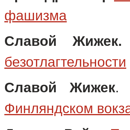
фашизма
Славой Жижек.
безотлагтельности
Славой Жижек
Финляндском вокз