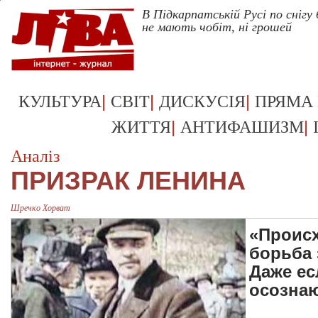
В Підкарпатській Русі по снігу
не мають чобіт, ні грошей
|
|
|
КУЛЬТУРА
СВІТ
ДИСКУСІЯ
ПРЯМА
|
|
ЖИТТЯ
АНТИФАШИЗМ
Аналіз
ПРИЗРАК ЛЕНИНА
Шречко Хорват
«Происх
борьба 
Даже ес
осознаю