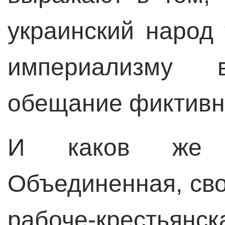
украинский народ 
империализму
обещание фиктивн
И каков же 
Объединенная, св
рабоче-крестья