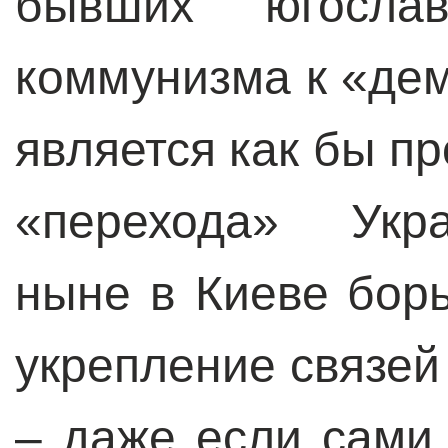
бывших югослав
коммунизма к «де
является как бы п
«перехода» Укр
ныне в Киеве борь
укрепление связей
– даже если сами