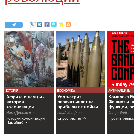
ІСТОРІЯ
ЕКОНОМІКА
АНТИФАШИЗМ
Африка и немцы -
Уолл-стрит
Комплекс Б
история
рассчитывает на
Фашисты: и
колонизации
прибыли от войны
функции, с
Намибии
Илья Деревянко
Илай Клифтон
Junge Welt
история колонизации
Спрос растет>>
Против ревиз
Намибии>>