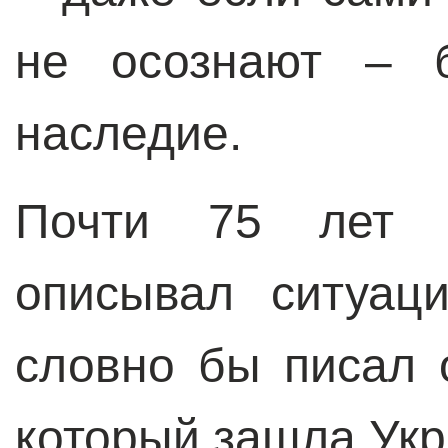
не осознают – б
наследие.
Почти 75 лет 
описывал ситуац
словно бы писал 
который зашла Укр