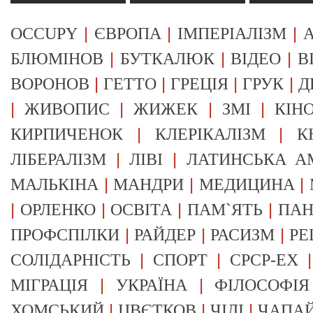
|
|
|
OCCUPY
ЄВРОПА
ІМПЕРІАЛІЗМ
А
|
|
|
БЛЮМІНОВ
БУТКАЛЮК
ВІДЕО
В
|
|
|
|
ВОРОНОВ
ГЕТТО
ГРЕЦІЯ
ГРУК
Д
|
|
|
|
ЖИВОПИС
ЖИЖЕК
ЗМІ
КІН
|
|
КИРПИЧЕНОК
КЛЕРІКАЛІЗМ
К
|
|
ЛІБЕРАЛІЗМ
ЛІВІ
ЛАТИНСЬКА А
|
|
|
МАЛЬКІНА
МАНДРИ
МЕДИЦИНА
|
|
|
|
ОРЛЕНКО
ОСВІТА
ПАМ`ЯТЬ
ПА
|
|
|
ПРОФСПІЛКИ
РАЙДЕР
РАСИЗМ
РЕ
|
|
СОЛІДАРНІСТЬ
СПОРТ
СРСР-EX
|
|
МІГРАЦІЯ
УКРАЇНА
ФІЛОСОФІЯ
|
|
|
ХОМСЬКИЙ
ЦВЄТКОВ
ЧІЛІ
ЧАПА