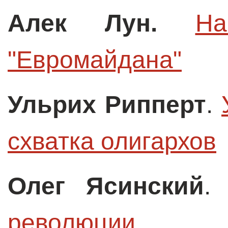
Алек Лун.
На
"Евромайдана"
Ульрих Рипперт
.
схватка олигархов
Олег Ясинский
революции