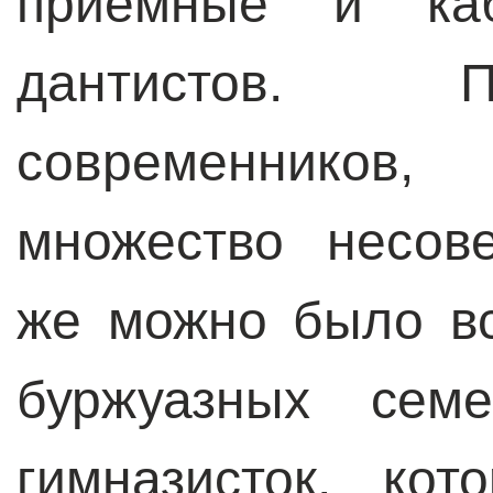
приемные и каб
дантистов. П
современников
множество несов
же можно было вс
буржуазных сем
гимназисток, ко