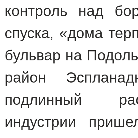
контроль над бо
спуска, «дома тер
бульвар на Подоль
район Эспланад
подлинный рас
индустрии прише