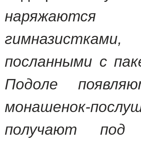
наряжаются
гимназисткам
посланными с пак
Подоле появля
монашенок-послу
получают под