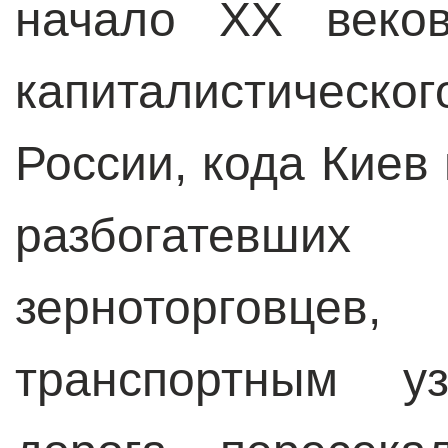
начало XX веков
капиталистическо
России, кода Киев
разбогатевших 
зерноторговце
транспортным у