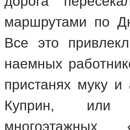
дорога пересека
маршрутами по Дн
Все это привлек
наемных работнико
пристанях муку и 
Куприн, или 
многоэтажных 