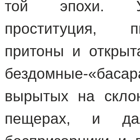
той эпохи. У
проституция, п
притоны и открыт
бездомные-«басар
вырытых на скло
пещерах, и д