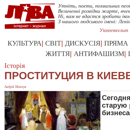
Утніть, поети, похвальних пеон
Величенні розвідки жарте, вчен
Ні, вам не вдастся зробити іко
З нашого людського імені: Лені
Укрревкульт
|
|
|
КУЛЬТУРА
СВІТ
ДИСКУСІЯ
ПРЯМА
|
|
ЖИТТЯ
АНТИФАШИЗМ
Історія
ПРОСТИТУЦИЯ В КИЕВ
Андрій Манчук
Cегодня
старую 
бизнеса