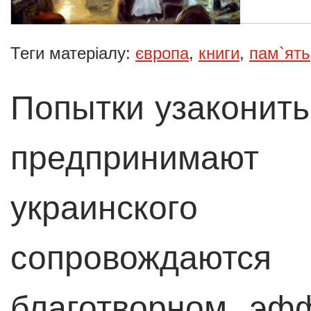
Теги матеріалу:
європа
,
книги
,
пам`ять
Попытки узаконить
предпринимают
украинског
сопровождают
благотворном эф