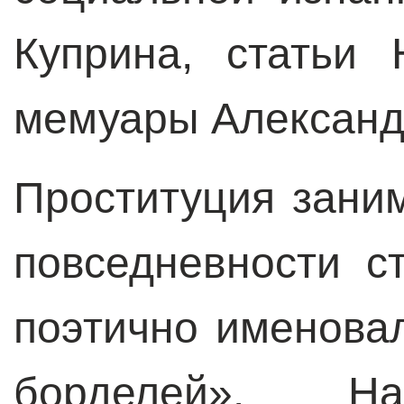
Куприна, статьи
мемуары Александ
Проституция зани
повседневности с
поэтично именова
борделей». На