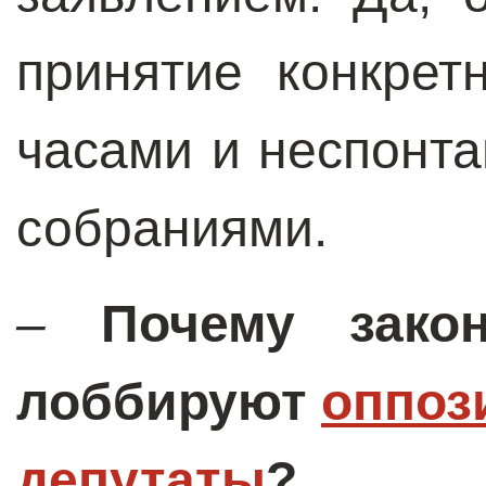
принятие конкрет
часами и неспонт
собраниями.
–
Почему зако
лоббируют
оппоз
депутаты
?