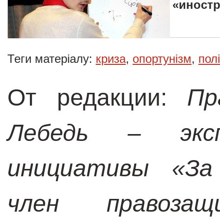
«иностр
Теги матеріалу:
криза
,
опортунізм
,
пол
От редакции:
Пра
Лебедь
–
эксп
инициативы «За
член правозащ