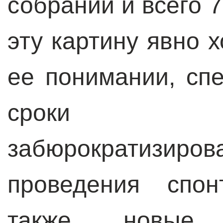
собраний и всего 
эту картину явно х
ее понимании, сп
сроки ув
забюрократизи
проведения спон
также новые 