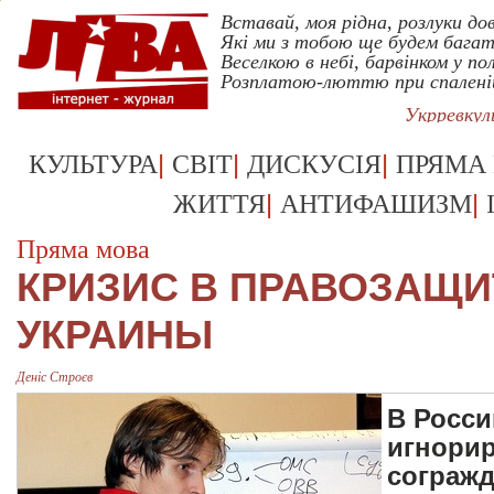
Вставай, моя рiдна, розлуки дов
Якi ми з тобою ще будем багат
Веселкою в небi, барвiнком у пол
Розплатою-люттю при спаленi
Укрревку
|
|
|
КУЛЬТУРА
СВІТ
ДИСКУСІЯ
ПРЯМА
|
|
ЖИТТЯ
АНТИФАШИЗМ
Пряма мова
КРИЗИС В ПРАВОЗАЩ
УКРАИНЫ
Деніс Строєв
В Росси
игнори
согражд