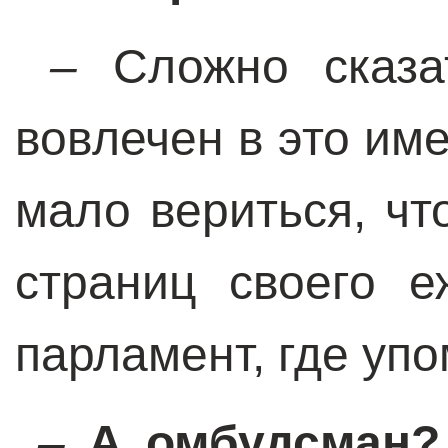
–
Сложно сказа
вовлечен в это им
мало вериться, чт
страниц своего е
парламент, где упо
–
А омбудсман?