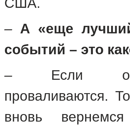
США.
–
А
«еще лучший
событий – это ка
–
Если об
проваливаются. Т
вновь вернемс