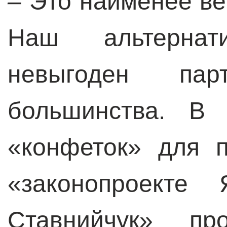
–
Это наименее ве
Наш альтернати
невыгоден парт
большинства. В
«конфеток» для 
«законопроекте Я
Ставнийчук» про