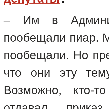
–
Им в Админи
пообещали пиар. М
пообещали. Но пре
что они эту тем
Возможно, кто-т
отдавал приказ