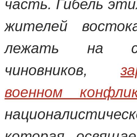
часть. Гибель эт
жителей восто
лежать на со
чиновников,
з
военном конфли
националистичес
которая освящае