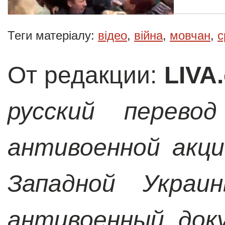
Теги матеріалу:
відео
,
війна
,
мовчан
,
с
От редакции:
LIVA
русский перево
антивоенной акц
Западной Украи
антивоенный док