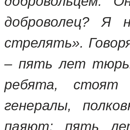
добровольцем. О
доброволец? Я 
стрелять». Говор
– пять лет тюрь
ребята, стоят
генералы, полко
паяют: пять ле