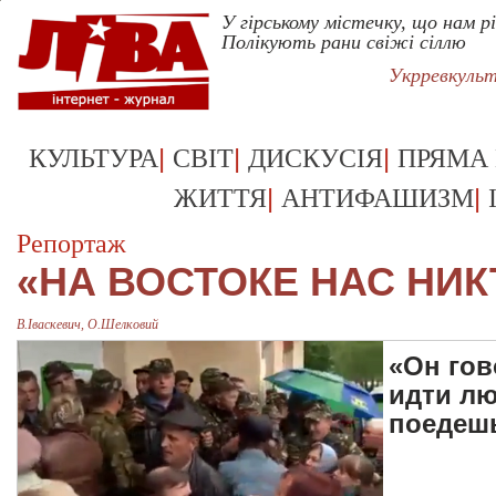
У гірському містечку, що нам рі
Полікують рани свіжі сіллю
Укрревкуль
|
|
|
КУЛЬТУРА
СВІТ
ДИСКУСІЯ
ПРЯМА
|
|
ЖИТТЯ
АНТИФАШИЗМ
Репортаж
«НА ВОСТОКЕ НАС НИК
В.Іваскевич, О.Шелковий
«Он гов
идти лю
поедешь