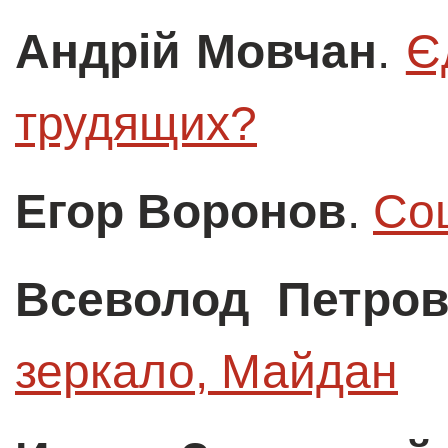
Андрій Мовчан
.
Є
трудящих?
Егор Воронов
.
Со
Всеволод Петро
зеркало, Майдан