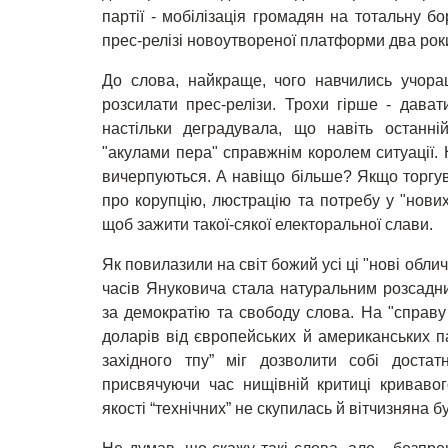
партії - мобілізація громадян на тотальну б
прес-релізі новоутвореної платформи два роки
До слова, найкраще, чого навчились учора
розсилати прес-релізи. Трохи гірше - дават
настільки деградувала, що навіть останні
"акулами пера" справжнім королем ситуації.
вичерпуються. А навіщо більше? Якщо торгув
про корупцію, люстрацію та потребу у "нових
щоб зажити такої-сякої електоральної слави.
Як повилазили на світ божий усі ці "нові обли
часів Януковича стала натуральним розсадник
за демократію та свободу слова. На "справу
доларів від європейських й американських п
західного тпу” міг дозволити собі достат
присвячуючи час нищівній критиці кривавог
якості “технічних” не скупилась й вітчизняна б