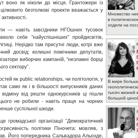
т воно як ніколи до місця. Грантожери із
 цілковито безтолкові проекти вважається у
Множество не
 активності.
в политическо
ходили на по
ати — навіть завсідники НГОшних тусовок
вколо себе “найуспішніших” пройдисвітів,
тиці. Нерідко там присутні люди, котрі вже
ний досвід: колишні помічники депутатів,
ізатори виборчих кампаній, “незламні борці
ого сектору".
ей як public relationships, чи політологія, у
В мире больши
так само як і в більшості випускників даних
геополитическ
тысяч жизней 
 відміну від решти однокурсників ці пішли
большой цено
цього не робили - навіть праця на чорних
менше суспільної шкоди.
ще громадської організації "Демократичний
гресивність політики Піночета: мовляв, з
вав. Його попередника Сальвадора Альєнде,