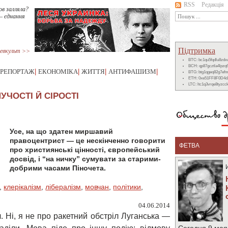
RSS
Редакція
ов залляла?
– єднання
Підтримка
евкульт >>
BTC: bc1qu5fqdlu8zd
BCH: qp87gcztla4lpzq
РЕПОРТАЖ
|
ЕКОНОМІКА
|
ЖИТТЯ
|
АНТИФАШИЗМ
|
BTG: btg1qgeq82g7ef
ETH: 0xe51FF8F0D4d
LTC: ltc1q3vrqe8tyzc
УЧОСТІ Й СІРОСТІ
Усе, на що здатен миршавий
правоцентрист — це нескінченно говорити
ФЕТВА
про християнські цінності, європейський
досвід, і “на ничку” сумувати за старими-
добрими часами Піночета.
,
клерікалізм
,
лібералізм
,
мовчан
,
політики
,
04.06.2014
 Ні, я не про ракетний обстріл Луганська —