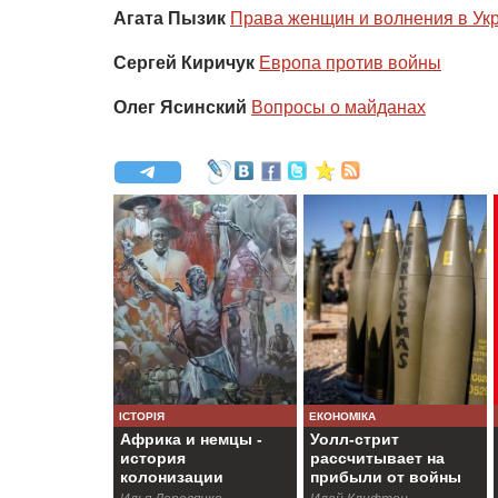
Агата Пызик
Права женщин и волнения в Ук
Сергей Киричук
Европа против войны
Олег Ясинский
Вопросы о майданах
ІСТОРІЯ
ЕКОНОМІКА
Африка и немцы -
Уолл-стрит
история
рассчитывает на
колонизации
прибыли от войны
Намибии