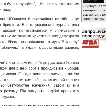
оротьбу з корупцією", - йшлося у стартовому
«Культурная т
 тому.
западных стра
высмеивать ро
консерваторы,
шні НГОшники й сьогоднішні партійці - це
и брифінги. Благо, українська журналістика
й шахрай почуватиметься у спілкуванні з
 На цьому таланти християнських демократів
ати їблом, розповідаючи якомусь "5 каналу"
 обличчях", в Україні є достатньою умовою,
ччя"? Карти самі йшли їм до рук, адже Україна
ом для різних сортів пройдисвітів - борців
 демократії" сюди вивалювались цілі валізи
артнерів, тож кожен “перспективний політик
ньо безтурботне існування, разом із тим
о режиму. Підтримувати подібні проекти у
уржуазія.