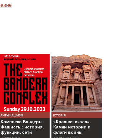
раине
АНТИФАШИЗМ
ІСТОРІЯ
Комплекс Бандеры.
«Красная скала».
Фашисты: история,
Камни истории и
функции, сети
флаги войны