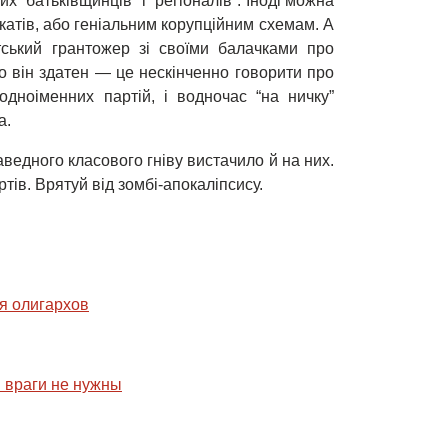
“батьківщинців” і “регіоналів”. Іноді можна
дкатів, або геніальним корупційним схемам. А
ський грантожер зі своїми балачками про
о він здатен — це нескінченно говорити про
 одноіменних партій, і водночас “на ничку”
а.
ведного класового гніву вистачило й на них.
тів. Врятуй від зомбі-апокаліпсису.
я олигархов
 враги не нужны