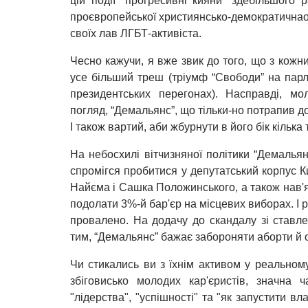
цій події “прогресивні кияни” здебільшого 
проєвропейської християнсько-демократичнаої
своїх лав ЛГБТ-активіста.
Чесно кажучи, я вже звик до того, що з кожн
усе більший треш (тріумф “Свободи” на парл
президентських перегонах). Насправді, м
погляд, “Демальянс”, що тільки-но потрапив д
І також вартий, аби жбурнути в його бік кілька 
На небосхилі вітчизняної політики “Демалья
спромігся пробитися у депутатський корпус 
Найєма і Сашка Положинського, а також нав'я
подолати 3%-й бар'єр на місцевих виборах. І р
провалено. На додачу до скандалу зі ставле
тим, “Демальянс” бажає забороняти аборти й о
Чи стикались ви з їхнім активом у реальному
збіговисько молодих кар'єристів, значна
"лідерства", "успішності" та "як запустити в