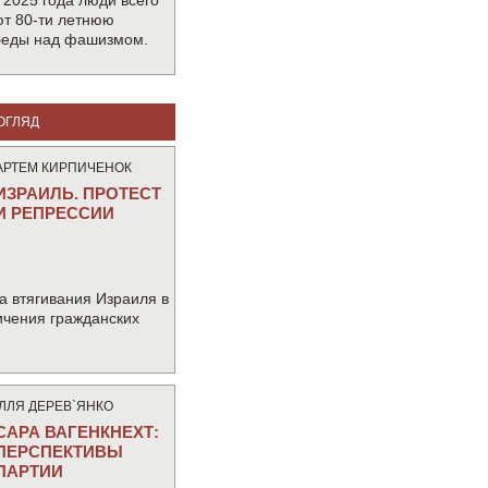
 2025 года люди всего
т 80-ти летнюю
беды над фашизмом.
ОГЛЯД
АРТЕМ КИРПИЧЕНОК
ИЗРАИЛЬ. ПРОТЕСТ
И РЕПРЕССИИ
а втягивания Израиля в
ичения гражданских
IЛЛЯ ДЕРЕВ`ЯНКО
САРА ВАГЕНКНЕХТ:
ПЕРСПЕКТИВЫ
ПАРТИИ