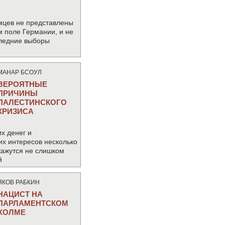
мцев не представлены
м поле Германии, и не
следние выборы
МАНАР БСОУЛ
ВЕРОЯТНЫЕ
ПРИЧИНЫ
ПАЛЕСТИНСКОГО
КРИЗИСА
х денег и
их интересов несколько
кажутся не слишком
й
ЯКОВ РАБКИН
НАЦИСТ НА
ПАРЛАМЕНТСКОМ
ХОЛМЕ