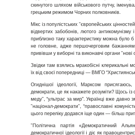
скинутого шляхом військового путчу, іменува
грецьким режимом Чорних полковників.
Мікс із популістських "європейських цінносте
відвертих забобонів, лютого антикомунізму 
приблизно таку характеристику можна було б д
не головне, адже першочерговим бажанням х
привівши у виборні та виконавчі органи "нові 
Звідки там взялись мракобісні клерикальні 
їх від своєї попередниці — ВМГО “Християнсь
Огиднішої ідеології, Марксом присягаюсь,
демократи, це як накажете розуміти? Щось із се
меду", “ультрас за мир”. Українці вже давно
"націонал-демократи", “православні комуністи
цього переліку додався іще один — більш пр
"Політична партія «Демократичний Альян
демократичної ідеології і діє як правоцентр