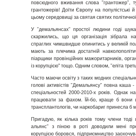
повсюдного вживання слова "грантожер", ту
грантожерів! Доїти Європу на популістські й
цьому середовищі за святая святих політичної
У "демальянсах" простої людини годі шук
скаржились, що ця організація зібрала на
спраглих чимшвидше опинитись у великій полі
мають за плечима достатній навколополітич
піарщики провінційних мажоритарників, орган
із корупцією” тощо. Одним словом, "еліта треть
Часто маючи освіту з таких модних спеціальност
голові активістів "Демальянсу" повна каша - 
спеціальностей 2000-2010-х років. Однак на
працювати за фахом. Їй-бо, краще б вони 
трансплантологів, чи наркобариг принесла б 
Пригадую, як кілька років тому члени тоді 
альянс" з піною в роті доводили мені про
корупцією боровся, підприємництво заохочу