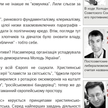
ли не інакше як "комуняка". Лили сльози за
В ходе Холодн
Советского Со
его противник
й", ринкового фундаменталізму, клерикалізму,
і цілої низки взаємовиключних параграфів -
ати їх політичному кредо. Втім, погляди тут
лопчиків та дівчаток було оновити владу,
обличчя" - тобто себе.
мотиви? Насамперед організація успадкувала
ко-демократична Молодь України”.
Постсоветские
либерализмом 
 у всій Європі не сшукати. Християнські
считая назван
рії "ісламісти за світськість", "бджоли проти
 змирилися з ротацією оксюморонів на кшталт
”, “російськомовні бандерівці”; тепер же до
итаманний європейському простору.
с» керується принципами християнсько-
истська. Серед найперших завдань діяльності