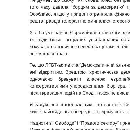
Не думав, що скажу такі слова, але... безп
того часу давала "борцям за демократію" п
Особливо, якщо у приціл потрапляла фінансо
решта гравців толерантно оминалася стороно
Хто б сумнівався, Євромайдан став їхнім зор
тлі куди більш потужних ультраправих орг
лохуватого столичного електорату таки знайш
все ж прорвалася.
Те, що ЛГБТ-активіста “Демократичний альянс
ані відкриттям. Зрештою, християнська дем
одночасно бравувати власною європей
консервативними упередженнями бюргера. І
після кривавих подій на Сході, також не викли
Я задумався тільки над тим, що навіть з Єв
лише найогиднішу посередність, дрімучість та 
Нацисти зі “Свободи” і “Правого сектору” прин