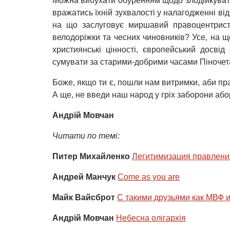
Можна вибухати обуренням щодо злодійкуватих 
вражатись їхній зухвалості у налагодженні ві
на що заслуговує миршавий правоцентрист
велодоріжки та чесних чиновників? Усе, на щ
християнські цінності, європейський досвід
сумувати за старими-добрими часами Піночет
Боже, якщо ти є, пошли нам витримки, аби пра
А ще, не введи наш народ у гріх заборони абор
Андрій Мовчан
Читати по темі:
Питер Михайленко
Легитимизация правлени
Андрей Манчук
Come as you are
Майк Вайсброт
С такими друзьями как МВФ и
Андрій Мовчан
Небесна олігархія