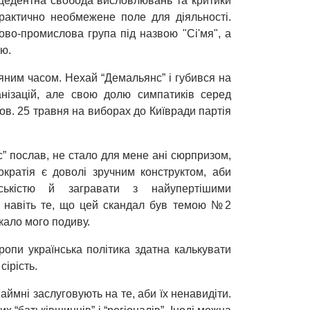
рецедентна свобода висловлювань та критики
рактично необмежене поле для діяльності.
во-промислова група під назвою "Сі'мя", а
ю.
яним часом. Нехай “Демальянс” і губився на
анізацій, але свою долю симпатиків серед
ов. 25 травня на виборах до Київради партія
” послав, не стало для мене ані сюрпризом,
ократія є доволі зручним конструктом, аби
ськістю й загравати з найупертішими
 навіть те, що цей скандал був темою №2
кало мого подиву.
ропи українська політика здатна калькувати
сірість.
аймні заслуговують на те, аби їх ненавидіти.