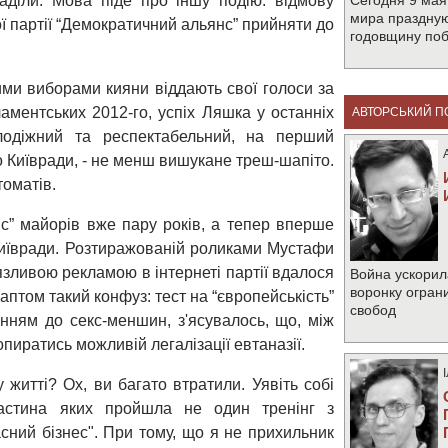
раділи. Мова піде про іншу подію: відмову
Сегодня 9 мая
мира праздную
 партії “Демократичний альянс” прийняти до
годовщину по
ими виборами кияни віддають свої голоси за
аментських 2012-го, успіх Ляшка у останніх
АВТОРСЬКИЙ П
олодіжний та респектабельний, на перший
о Київради, - не менш вишукане треш-шапіто.
томатів.
нс” майорів вже пару років, а тепер вперше
Київради. Розтиражованій роликами Мустафи
зливою рекламою в інтернеті партії вдалося
Война ускорил
воронку огран
аптом такий конфуз: тест на “європейськість”
свобод
нням до секс-меншин, з'ясувалось, що, між
пиратись можливій легалізації евтаназії.
 житті? Ох, ви багато втратили. Уявіть собі
 частина яких пройшла не один тренінг з
ласний бізнес". При тому, що я не прихильник