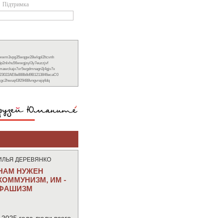
Підтримка
xwwm3vpg35wqgw28wlqpl2ltcvnh
6p2nlxhu56wwgjsyl3y7euzzjvf
nmawckajx7xr5wgdmnagn3j4gjv7x
23022AE8e888b8d9B1213846ecaC0
ckgc2hwuq43f29488vngvrejq4dq
ИЛЬЯ ДЕРЕВЯНКО
НАМ НУЖЕН
КОММУНИЗМ, ИМ -
ФАШИЗМ