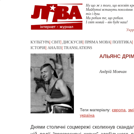
Ну що ж з того, що всесвіт кр
Майбутні встануть покоління 
тіл і душ.
Ми робим те, що робим.
І світ новий – він буде наш!
Укрр
КУЛЬТУРА
|
СВІТ
|
ДИСКУСІЯ
|
ПРЯМА МОВА
|
ПОЛІТИКА
|
ІСТОРІЯ
|
АНАЛІЗ
|
TRANSLATIONS
АЛЬЯНС ДРІМ
Андрій Мовчан
Теги матеріалу:
європа
,
змі
україна
Днями столичні соцмережі сколихнув скандал.