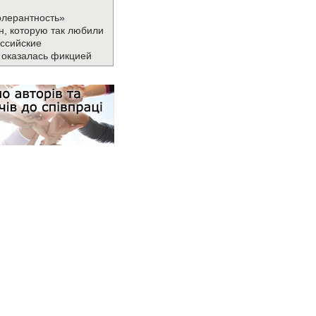
олерантность»
н, которую так любили
ссийские
 оказалась фикцией