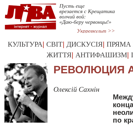
Пусть еще
врезается с Крещатика
волчий вой:
«Даю-беру червонцы!»
Укрревкульт >>
|
|
|
КУЛЬТУРА
СВІТ
ДИСКУСІЯ
ПРЯМА
|
|
ЖИТТЯ
АНТИФАШИЗМ
РЕВОЛЮЦИЯ 
Олексій Сахнін
Межд
конца
неоли
по кр