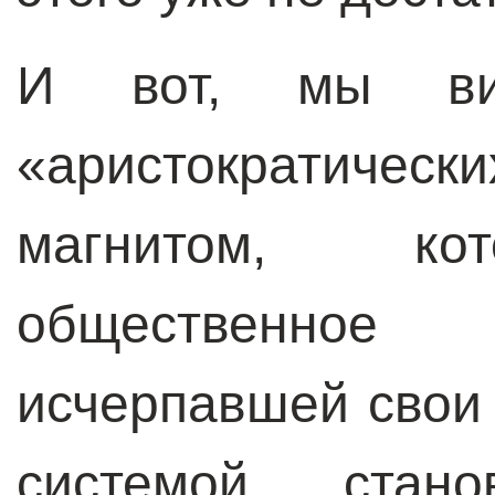
И вот, мы ви
«аристократическ
магнитом, кот
общественно
исчерпавшей свои
системой, стано