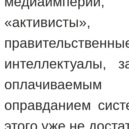
медиаимперий,
«активисты
правительствен
интеллектуалы, 
оплачиваемым
оправданием сист
этого уже не доста