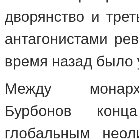
дворянство и тре
антагонистами ре
время назад было 
Между монарх
Бурбонов кон
глобальным неол