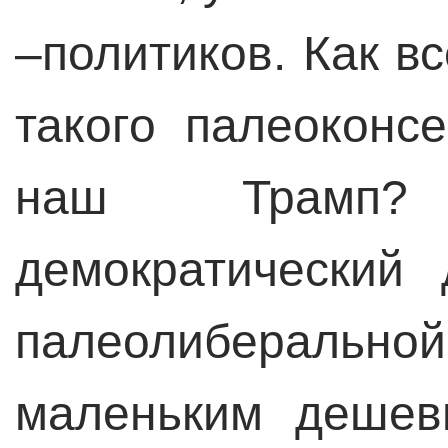
–политиков. Как в
такого палеоконс
наш Трамп?
демократический
палеолиберал
маленьким дешев