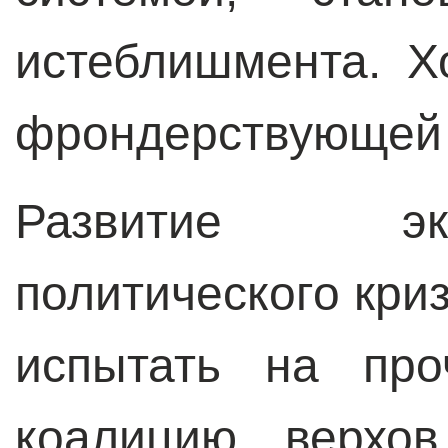
истеблишмента. Х
фрондерствующей 
Развитие эк
политического кри
испытать на про
коалицию верхов