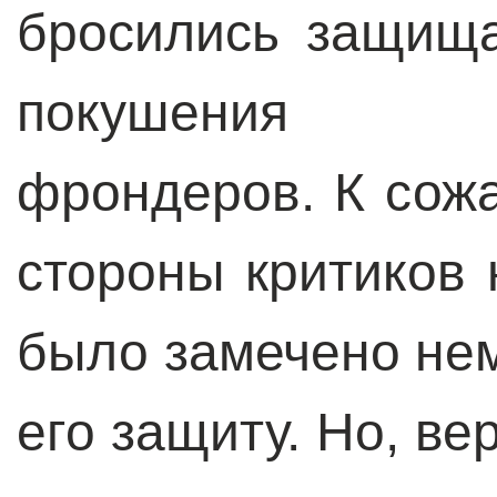
бросились защища
покушения ар
фрондеров. К сожа
стороны критиков
было замечено нем
его защиту. Но, ве