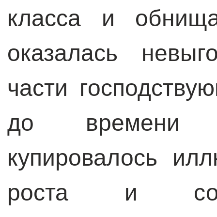
класса и обнищ
оказалась невыг
части господству
до времени е
купировалось илл
роста и социа