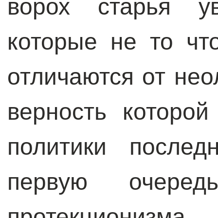
ворох старья у
которые не то чт
отличаются от нео
верность которой
политики послед
первую очеред
протекциониз