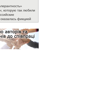
олерантность»
н, которую так любили
ссийские
 оказалась фикцией