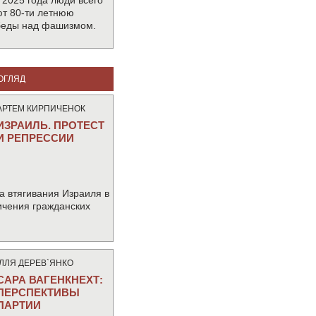
 2025 года люди всего
т 80-ти летнюю
беды над фашизмом.
ОГЛЯД
АРТЕМ КИРПИЧЕНОК
ИЗРАИЛЬ. ПРОТЕСТ
И РЕПРЕССИИ
а втягивания Израиля в
ичения гражданских
IЛЛЯ ДЕРЕВ`ЯНКО
САРА ВАГЕНКНЕХТ:
ПЕРСПЕКТИВЫ
ПАРТИИ