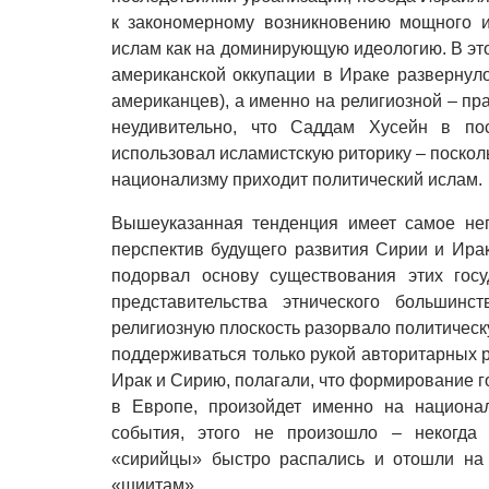
к закономерному возникновению мощного и
ислам как на доминирующую идеологию. В это
американской оккупации в Ираке развернул
американцев), а именно на религиозной – п
неудивительно, что Саддам Хусейн в по
использовал исламистскую риторику – посколь
национализму приходит политический исл
Вышеуказанная тенденция имеет самое не
перспектив будущего развития Сирии и Ирак
подорвал основу существования этих госу
представительства этнического большинс
религиозную плоскость разорвало политическ
поддерживаться только рукой авторитарных 
Ирак и Сирию, полагали, что формирование г
в Европе, произойдет именно на национал
события, этого не произошло – некогда
«сирийцы» быстро распались и отошли на 
«шиитам».