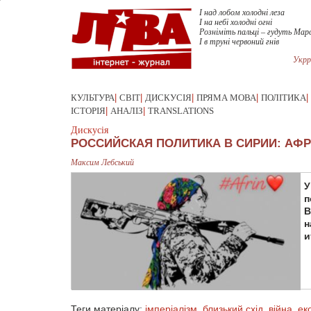
І над лобом холодні леза
І на небі холодні огні
Розніміть пальці – гудуть Мар
І в труні червоний гнів
Укрр
КУЛЬТУРА
|
СВІТ
|
ДИСКУСІЯ
|
ПРЯМА МОВА
|
ПОЛІТИКА
|
ІСТОРІЯ
|
АНАЛІЗ
|
TRANSLATIONS
Дискусія
РОССИЙСКАЯ ПОЛИТИКА В СИРИИ: АФ
Максим Лебський
У
п
В
н
и
Теги матеріалу:
імперіалізм
,
близький схід
,
війна
,
ек