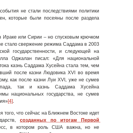
 события не стали последствиями политики
рен, которые были посеяны после раздела
 в Ираке или Сирии – но спусковым крючком
не стало свержение режима Саддама в 2003
ской государственности, и следующей на
улла Оджалан писал: «Для национальной
тока казнь Саддама Хусейна стала тем, чем
ивший после казни Людовика XVI во время
му, как после казни Луи XVI, уже не сумев
аспада, так и казнь Саддама Хусейна
имы национальных государства, не сумев
ния»
[4]
.
я того, что сейчас на Ближнем Востоке идет
ударств,
созданных по итогам Первой 
есс, в котором роль США важна, но не