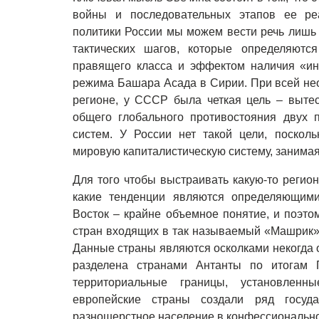
войны и последовательных этапов ее ре
политики России мы можем вести речь лишь
тактических шагов, которые определяютс
правящего класса и эффектом наличия «ин
режима Башара Асада в Сирии. При всей нео
регионе, у СССР была четкая цель – выте
общего глобального противостояния двух 
систем. У России нет такой цели, поскол
мировую капиталистическую систему, занима
Для того чтобы выстраивать какую-то регио
какие тенденции являются определяющими
Восток – крайне объемное понятие, и поэто
стран входящих в так называемый «Машрик». 
Данные страны являются осколками некогда 
разделена странами Антанты по итогам
территориальные границы, установленн
европейские страны создали ряд госуд
разношерстное население в конфессиональн