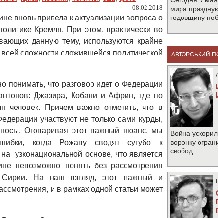
Сегодня 9 мая
08.02.2018
мира праздную
не вновь привела к актуализации вопроса о
годовщину по
политике Кремля. При этом, практически во
ивающих данную тему, используются крайне
ь всей сложности сложившейся политической
АВТОРСЬКИЙ П
но понимать, что разговор идет о Федерации
антонов: Джазира, Кобани и Африн, где по
н человек. Причем важно отметить, что в
едерации участвуют не только сами курды,
тносы. Оговаривая этот важный нюанс, мы
Война ускорил
шибки, когда Рожаву сводят сугубо к
воронку огран
свобод
на узконациональной основе, что является
не невозможно понять без рассмотрения
в Сирии. На наш взгляд, этот важный и
ассмотрения, и в рамках одной статьи может