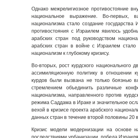
Однако межрелигиозное противостояние вн
национальное выражение. Во-первых, 
национализма стало создание государства 
противостояния с Израилем явилось удобн
арабских стран под руководством национа
арабских стран в войне с Израилем стало
национализм к глубокому кризису.
Во-вторых, рост курдского национального 
ассимиляционную политику в отношении к
курдов были вызвана не только боязнью вл
стремлением объединить различные кон
национализма, направленного против курдс
режима Саддама в Ираке и значительное ос
вехой в кризисе проекта арабского национа
данных стран в течение второй половины 20 в
Кризис модели модернизации на основе на
последствиями урбанизации, победа Израиля