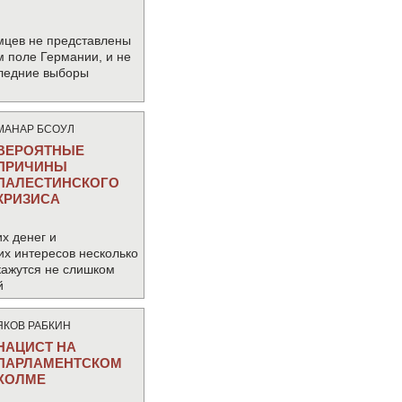
мцев не представлены
м поле Германии, и не
следние выборы
МАНАР БСОУЛ
ВЕРОЯТНЫЕ
ПРИЧИНЫ
ПАЛЕСТИНСКОГО
КРИЗИСА
х денег и
их интересов несколько
кажутся не слишком
й
ЯКОВ РАБКИН
НАЦИСТ НА
ПАРЛАМЕНТСКОМ
ХОЛМЕ