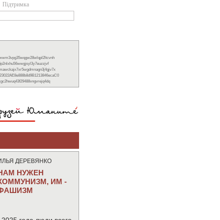
Підтримка
xwwm3vpg35wqgw28wlqpl2ltcvnh
6p2nlxhu56wwgjsyl3y7euzzjvf
nmawckajx7xr5wgdmnagn3j4gjv7x
23022AE8e888b8d9B1213846ecaC0
ckgc2hwuq43f29488vngvrejq4dq
ИЛЬЯ ДЕРЕВЯНКО
НАМ НУЖЕН
КОММУНИЗМ, ИМ -
ФАШИЗМ