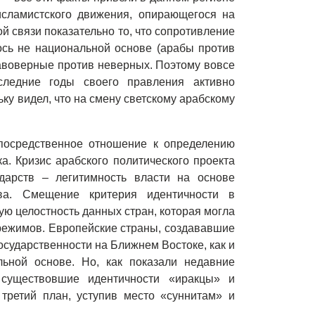
сламистского движения, опирающегося на
й связи показательно то, что сопротивление
ось не национальной основе (арабы против
равоверные против неверных. Поэтому вовсе
следние годы своего правления активно
ку видел, что на смену светскому арабскому
ам.
посредственное отношение к определению
а. Кризис арабского политического проекта
дарств – легитимность власти на основе
тва. Смещение критерия идентичности в
ую целостность данных стран, которая могла
режимов. Европейские страны, создававшие
осударственности на Ближнем Востоке, как и
ьной основе. Но, как показали недавние
 существовшие идентичности «иракцы» и
третий план, уступив место «суннитам» и