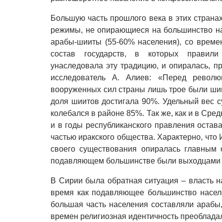
Большую часть прошлого века в этих страна
режимы, не опирающиеся на большинство на
арабы-шииты (55-60% населения), со време
состав государств, в которых правили
унаследовала эту традицию, и опиралась, пр
исследователь А. Алиев: «Перед револ
вооруженных сил страны лишь трое были шии
доля шиитов достигала 90%. Удельный вес с
колебался в районе 85%. Так же, как и в Ср
и в годы республиканского правления остав
частью иракского общества. Характерно, что
своего существования опиралась главным 
подавляющем большинстве были выходцами 
В Сирии была обратная ситуация – власть н
время как подавляющее большинство населе
большая часть населения составляли арабы
времен религиозная идентичность преоблада