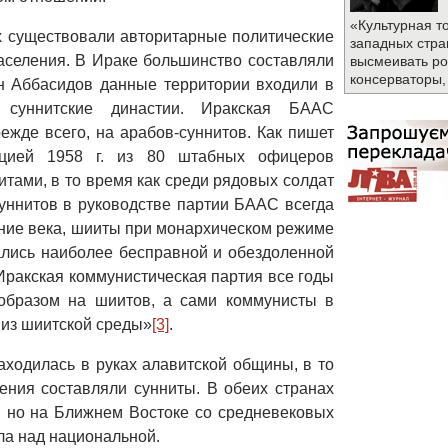
«Культурная т
х существовали авторитарные политические
западных стра
селения. В Ираке большинство составляли
высмеивать ро
консерваторы,
н Аббасидов данные территории входили в
 суннитские династии. Иракская БААС
ежде всего, на арабов-суннитов. Как пишет
юцией 1958 г. из 80 штабных офицеров
тами, в то время как среди рядовых солдат
уннитов в руководстве партии БААС всегда
едние века, шииты при монархическом режиме
ались наиболее бесправной и обездоленной
 Иракская коммунистическая партия все годы
образом на шиитов, а сами коммунисты в
из шиитской среды»
[3]
.
аходилась в руках алавитской общины, в то
ния составляли сунниты. В обеих странах
, но на Ближнем Востоке со средневековых
ла над национальной.