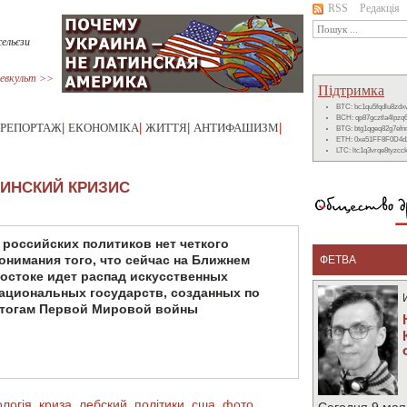
RSS
Редакція
сельєзи
евкульт >>
Підтримка
BTC: bc1qu5fqdlu8zd
BCH: qp87gcztla4lpzq
РЕПОРТАЖ
|
ЕКОНОМІКА
|
ЖИТТЯ
|
АНТИФАШИЗМ
|
BTG: btg1qgeq82g7ef
ETH: 0xe51FF8F0D4d
LTC: ltc1q3vrqe8tyzc
РИНСКИЙ КРИЗИС
 российских политиков нет четкого
онимания того, что сейчас на Ближнем
ФЕТВА
остоке идет распад искусственных
ациональных государств, созданных по
тогам Первой Мировой войны
ологія
,
криза
,
лебский
,
політики
,
сша
,
фото