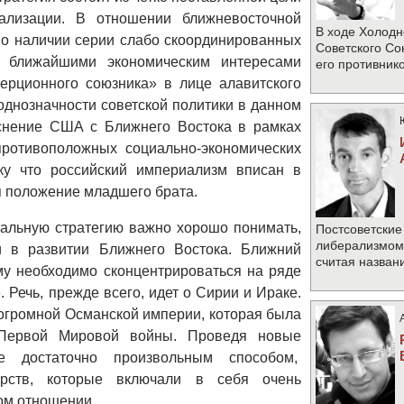
ализации. В отношении ближневосточной
В ходе Холодн
 о наличии серии слабо скоординированных
Советского Со
я ближайшими экономическим интересами
его противник
ерционного союзника» в лице алавитского
днозначности советской политики в данном
снение США с Ближнего Востока в рамках
противоположных социально-экономических
ьку что российский империализм вписан в
я положение младшего брата.
нальную стратегию важно хорошо понимать,
Постсоветские
либерализмом 
 в развитии Ближнего Востока. Ближний
считая назван
му необходимо сконцентрироваться на ряде
Речь, прежде всего, идет о Сирии и Ираке.
огромной Османской империи, которая была
 Первой Мировой войны. Проведя новые
ые достаточно произвольным способом,
арств, которые включали в себя очень
ом отношении.