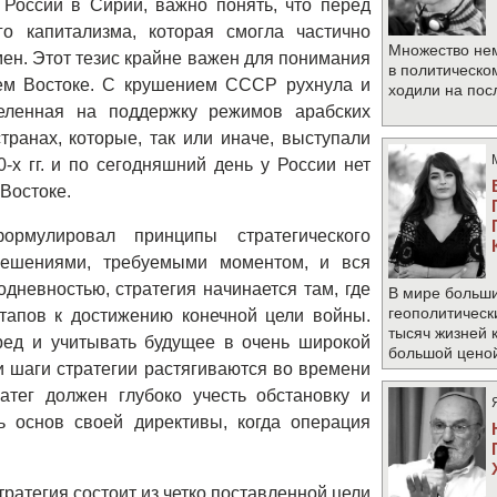
России в Сирии, важно понять, что перед
о капитализма, которая смогла частично
Множество не
ен. Этот тезис крайне важен для понимания
в политическо
ем Востоке. С крушением СССР рухнула и
ходили на по
целенная на поддержку режимов арабских
ранах, которые, так или иначе, выступали
0-х гг. и по сегодняшний день у России нет
Востоке.
рмулировал принципы стратегического
 решениями, требуемыми моментом, и вся
одневностью, стратегия начинается там, где
В мире больши
геополитическ
тапов к достижению конечной цели войны.
тысяч жизней 
ред и учитывать будущее в очень широкой
большой цено
и шаги стратегии растягиваются во времени
атег должен глубоко учесть обстановку и
 основ своей директивы, когда операция
тратегия состоит из четко поставленной цели