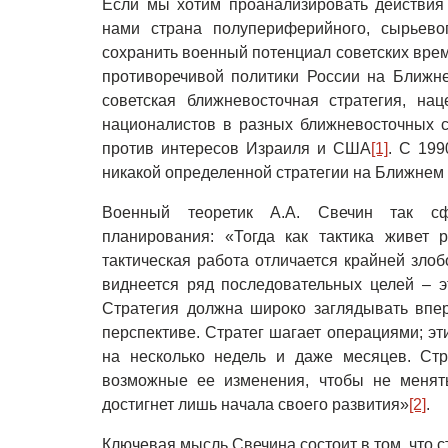
Если мы хотим проанализировать действия 
нами страна полупериферийного, сырьевог
сохранить военный потенциал советских врем
противоречивой политики России на Ближн
советская ближневосточная стратегия, на
националистов в разных ближневосточных ст
против интересов Израиля и США
[1]
. С 199
никакой определенной стратегии на Ближнем 
Военный теоретик А.А. Свечин так сфо
планирования: «Тогда как тактика живет
тактическая работа отличается крайней злоб
виднеется ряд последовательных целей – э
Стратегия должна широко заглядывать впе
перспективе. Стратег шагает операциями; эт
на несколько недель и даже месяцев. Стр
возможные ее изменения, чтобы не менять
достигнет лишь начала своего развития»
[2]
.
Ключевая мысль Свечина состоит в том, что с