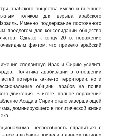
утри арабского общества имело и внешнее
важным толчком для взрыва арабского
Израиль. Именно поддержание постоянного
ым предлогом для консолидации общества
листов. Однако к концу 20 в. поражение
 очевидным фактом, что привело арабский
движения сподвигнул Ирак и Сирию усилить
урдов. Политика арабизации в отношении
астей потерять какие-то территории, но и
фессиональные общины арабов на почве
кого движения. В итоге, полное поражение
лабление Асада в Сирии стало завершающей
лизма, доминирующего в политической жизни
ека.
ционализма, неспособность справиться с
 – все эти факты привели в данном регионе