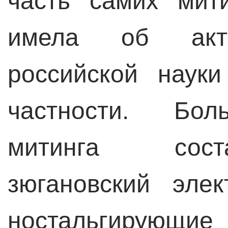
часть самих мит
имела об акту
российской наук
частности. Бол
митинга сост
зюгановский эле
ностальгиру