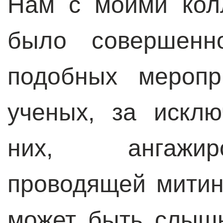
Нам с моими кол
было совершенн
подобных меропр
ученых, за искл
них, ангажир
проводящей митин
может быть слышн