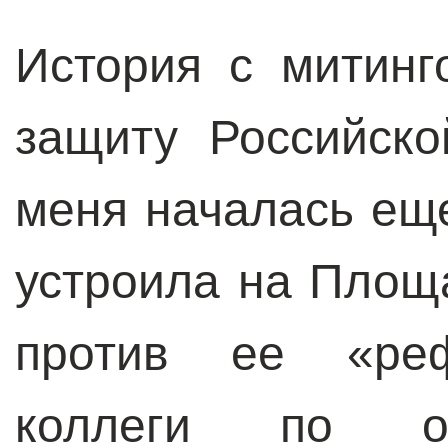
История с митин
защиту Российск
меня началась ещ
устроила на Площ
против ее «реф
коллеги по ор