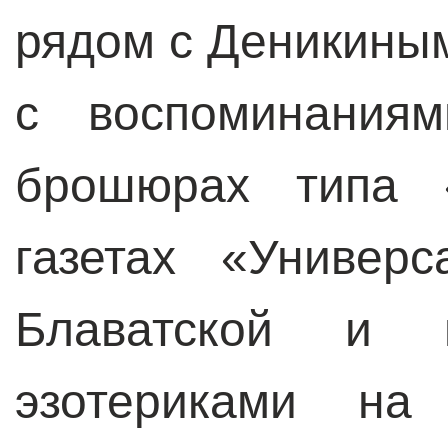
рядом с Деникиным
с воспоминаниям
брошюрах типа 
газетах «Универ
Блаватской и п
эзотериками на 