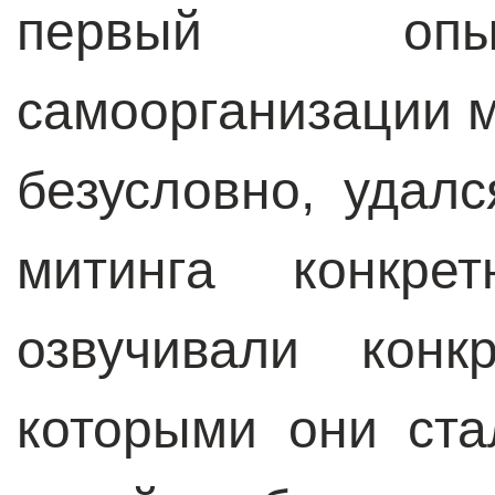
первый опы
самоорганизации м
безусловно, удалс
митинга конкре
озвучивали конк
которыми они ста