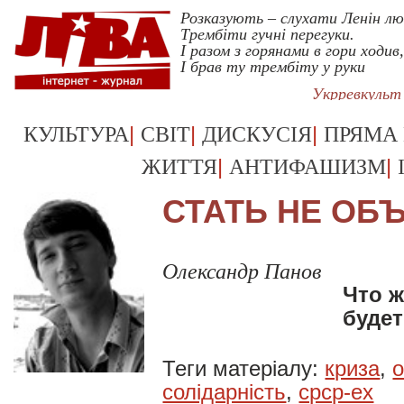
Розказують – слухати Ленін л
Трембіти гучні перегуки.
І разом з горянами в гори ходив,
І брав ту трембіту у руки
Укрревкульт
|
|
|
КУЛЬТУРА
СВІТ
ДИСКУСІЯ
ПРЯМА
|
|
ЖИТТЯ
АНТИФАШИЗМ
СТАТЬ НЕ ОБ
Олександр Панов
Что ж
буде
Теги матеріалу:
криза
,
о
солідарність
,
срср-ex