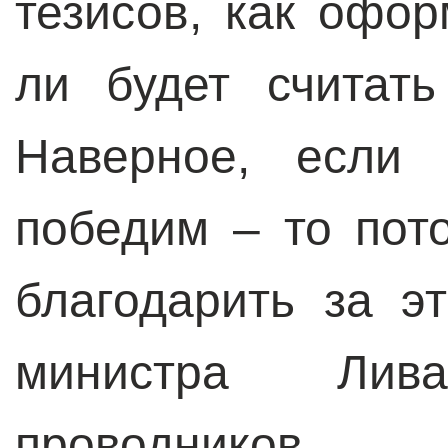
тезисов, как офо
ли будет считат
Наверное, если
победим – то пот
благодарить за э
министра Лив
проводников 