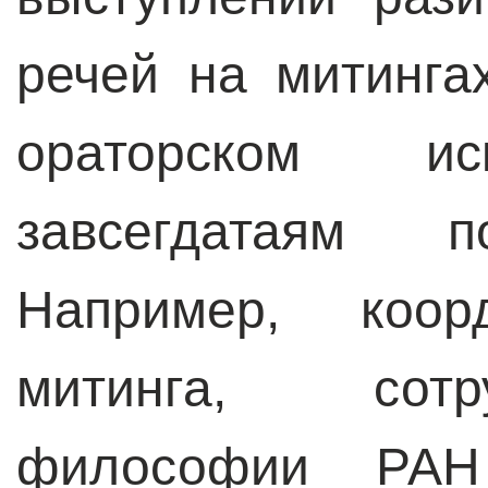
речей на митинга
ораторском ис
завсегдатаям п
Например, коорд
митинга, сотр
философии РАН