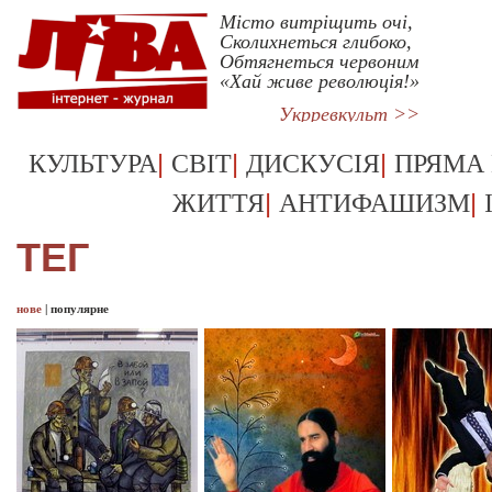
Місто витріщить очі,
Сколихнеться глибоко,
Обтягнеться червоним
«Хай живе революція!»
Укрревкульт >>
|
|
|
КУЛЬТУРА
СВІТ
ДИСКУСІЯ
ПРЯМА
|
|
ЖИТТЯ
АНТИФАШИЗМ
ТЕГ
нове
|
популярне