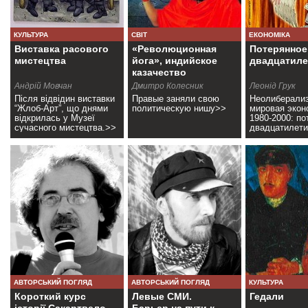
КУЛЬТУРА
СВІТ
ЕКОНОМІКА
Виставка расового
«Революционная
Потерянное
мистецтва
йога», индийское
двадцатиле
казачество
Андрій Мовчан
Дмитро Колесник
Леонід Грук
Після відвідин виставки
Правые заняли свою
Неолиберали
“Жлоб-Арт”, що днями
политическую нишу>>
мировая экон
відкрилась у Музеї
1980-2000: по
сучасного мистецтва.>>
двадцатилет
АВТОРСЬКИЙ ПОГЛЯД
АВТОРСЬКИЙ ПОГЛЯД
КУЛЬТУРА
Короткий курс
Левые СМИ.
Гедали