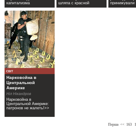
капитализма
шляпа с красной
принижували г
смешиваются с
лентой.>>
людини зарад
расизмом стран
зиску?>>
персидского залива>>
СВІТ
Нарковойна в
Центральной
Америке
Ніл Нікандров
Нарковойна в
Центральной Америке:
патронов не жалеть!>>
Перша
<<
163