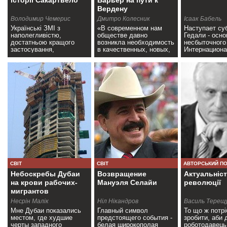
історії Сакартвело
Барьер на пути к
Вердену
Володимир Чемерис
Дмитро Колесник
Ісаак Бабель
Українські ЗМІ з
«В современном нам
Наступает су
наполегливістю,
обществе давно
Гедали - осн
достатньою кращого
возникла необходимость
несбыточного
застосування,
в качественных, новых,
Интернациона
рекламують досвід
массовых левых СМИ» -
в синагогу м
«грузинських реформ».
подобные мысли>>
Реформ, яких
насправді>>
СВІТ
СВІТ
АВТОРСЬКИЙ П
Небоскребы Дубаи
Возвращение
Актуальніс
на крови рабочих-
Мануэля Селайи
революції
мигрантов
Несрін Малік
Ніл Нікандров
Василь Терещ
Мне Дубаи показались
Главный символ
То що ж потрі
местом, где худшие
предстоящего события -
зробити, аби 
черты западного
белая широкополая
роботодавець