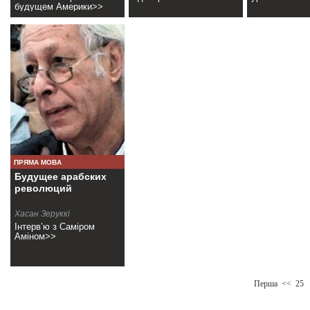
будущем Америки>>
ПРЯМА МОВА
Будущее арабских
революций
Хасан Зеруккі
Інтерв’ю з Саміром
Аміном>>
Перша
<<
25