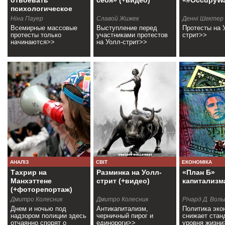
отвоевать
себя» (+видео)
«#OccupyWal
психологическое
пространство
Ніна Пауер
Славой Жижек
Денні Шехтер
Всемирные массовые
Выступление перед
Протесты на 
протесты только
участниками протестов
стрит>>
начинаются>>
на Уолл-стрит>>
АНАЛІЗ
СВІТ
ЕКОНОМІКА
Тахрир на
Разминка на Уолл-
«План Б»
Манхэттене
стрит (+видео)
капитализм
(+фоторепортаж)
Дмитро Колесник
Дмитро Колесник
Річард Д. Вол
Днем и ночью под
Антикапитализм,
Политика эко
надзором полиции здесь
черничный пирог и
снижает стан
отчаянно спорят о
единороги>>
уровня жизни