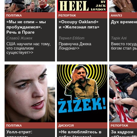
ПОЛІТИКА
РЕПОРТАЖ
АНАЛІЗ
«Мы не спим – мы
«Occupy Oakland»
Дух времен
пробуждаемся».
и «Железная пята»
Речь в Праге
(+видео)
Славой Жижек
Тернел Еббот
Тарік Алі
США научили нас тому,
Правнучка Джека
Вместо госуд
что социализм
Лондона>>
богом стал р
существует>>
ПОЛІТИКА
ДИСКУСІЯ
РЕПОРТАЖ
Уолл-стрит:
«Не влюбляйтесь в
За кадром