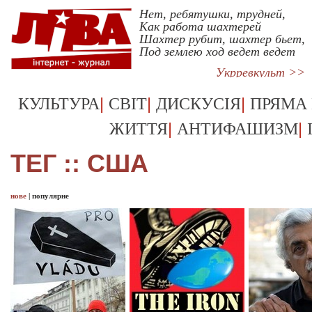
Нет, ребятушки, трудней,
Как работа шахтерей
Шахтер рубит, шахтер бьет,
Под землею ход ведет ведет
Укрревкульт >>
|
|
|
КУЛЬТУРА
СВІТ
ДИСКУСІЯ
ПРЯМА
|
|
ЖИТТЯ
АНТИФАШИЗМ
ТЕГ :: США
нове
|
популярне