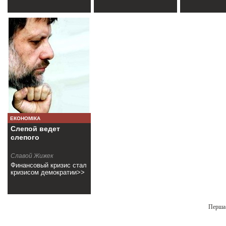
ЕКОНОМІКА
Слепой ведет
слепого
Славой Жижек
Финансовый кризис стал
кризисом демократии>>
Перша