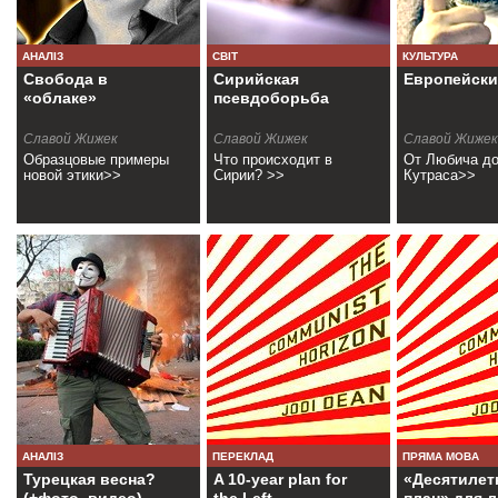
АНАЛІЗ
СВІТ
КУЛЬТУРА
Свобода в
Сирийская
Европейски
«облаке»
псевдоборьба
Славой Жижек
Славой Жижек
Славой Жижек
Образцовые примеры
Что происходит в
От Любича д
новой этики>>
Сирии? >>
Кутраса>>
АНАЛІЗ
ПЕРЕКЛАД
ПРЯМА МОВА
Турецкая весна?
A 10-year plan for
«Десятилет