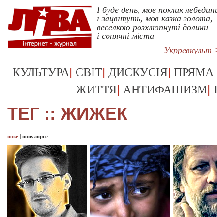
І буде день, мов поклик лебедин
і зацвітуть, мов казка золота,
веселкою розхлюпнуті долини
і сонячні міста
Укрревкульт 
|
|
|
КУЛЬТУРА
СВІТ
ДИСКУСІЯ
ПРЯМА
|
|
ЖИТТЯ
АНТИФАШИЗМ
ТЕГ :: ЖИЖЕК
нове
|
популярне