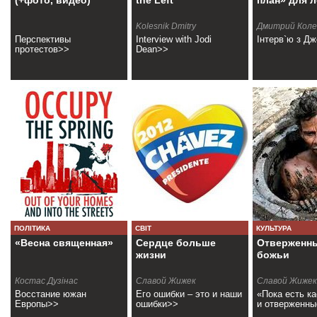
(+фото, видео)
the Left
план» для 
Kolesnik Dmitry
Дмитрий Коле
Перспективы
Interview with Jodi
Інтерв`ю з Дж
протестов>>
Dean>>
ПОЛІТИКА
СВІТ
КУЛЬТУРА
«Весна священная»
Сердце больше
Отверженны
жизни
божьи
Костас Дузiнас
Славой Жижек
Славой Жижек
Восстание южан
Его ошибки – это и наши
«Пока есть ка
Европы>>
ошибки>>
и отверженн