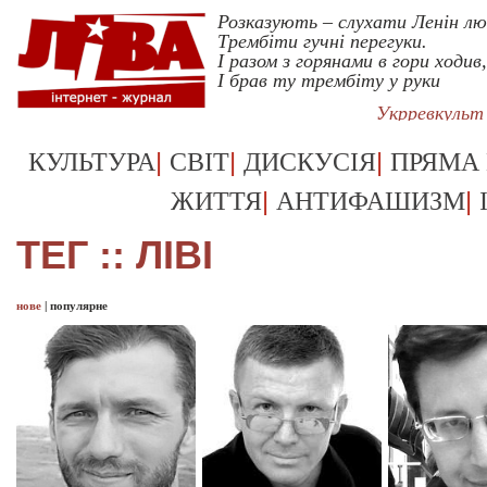
Розказують – слухати Ленін л
Трембіти гучні перегуки.
І разом з горянами в гори ходив,
І брав ту трембіту у руки
Укрревкульт
|
|
|
КУЛЬТУРА
СВІТ
ДИСКУСІЯ
ПРЯМА
|
|
ЖИТТЯ
АНТИФАШИЗМ
ТЕГ :: ЛІВІ
нове
|
популярне