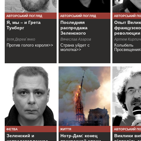
АВТОРСЬКИЙ ПОГЛЯД
АВТОРСЬКИЙ ПОГЛЯД
АВТОРСЬКИЙ П
Я, мы – и Грета
Последняя
Опыт Вели
Тунберг
распродажа
французск
Зеленского
революции
Ілля Дерев`янко
Вячеслав Азаров
Артем Кирпич
Против голого короля>>
Страна уйдет с
Колыбель
молотка>>
Просвещения
ФЕТВА
ЖИТТЯ
АВТОРСЬКИЙ П
Зеленский и
Нотр-Дам: конец
Виклики виб