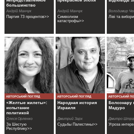
непредставленное
прекрасной эпохи
відповідь з
большинство
Андрій Манчук
Андрій Манчук
Володимир Че
Партия 73 процентов>>
Символизм
Ліві та вибор
катастрофы>>
АВТОРСЬКИЙ ПОГЛЯД
АВТОРСЬКИЙ ПОГЛЯД
АВТОРСЬКИЙ П
«Желтые жилеты»:
Народная история
Болсонару 
испытание
Израиля
Мадуро
политикой
Олеся Орленко
Дмитрий Зарх
Дмитро Штра
За Шестую
Судьбы Палестины>>
Угроза интер
Республику>>