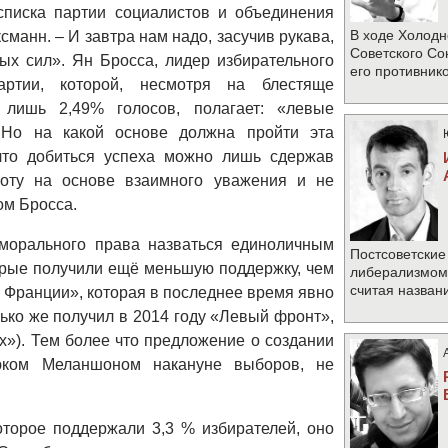
списка партии социалистов и объединения
В ходе Холодн
анн. – И завтра нам надо, засучив рукава,
Советского Со
ых сил». Ян Бросса, лидер избирательного
его противник
артии, которой, несмотря на блестяще
 лишь 2,49% голосов, полагает: «левые
 Но на какой основе должна пройти эта
что добиться успеха можно лишь сдержав
оту на основе взаимного уважения и не
ом Бросса.
 морального права назваться единоличным
Постсоветские
торые получили ещё меньшую поддержку, чем
либерализмом 
считая назван
й Франции», которая в последнее время явно
лько же получил в 2014 году «Левый фронт»,
»). Тем более что предложение о создании
юком Меланшоном накануне выборов, не
которое поддержали 3,3 % избирателей, оно