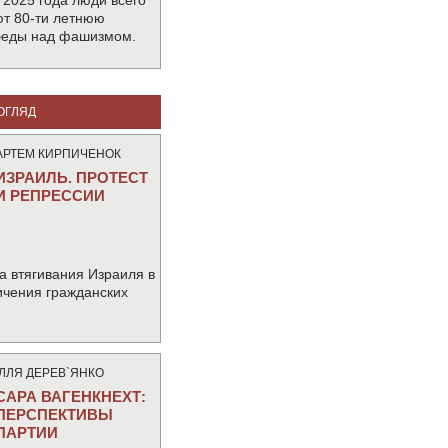
 2025 года люди всего
т 80-ти летнюю
беды над фашизмом.
ОГЛЯД
АРТЕМ КИРПИЧЕНОК
ИЗРАИЛЬ. ПРОТЕСТ
И РЕПРЕССИИ
а втягивания Израиля в
ичения гражданских
IЛЛЯ ДЕРЕВ`ЯНКО
САРА ВАГЕНКНЕХТ:
ПЕРСПЕКТИВЫ
ПАРТИИ