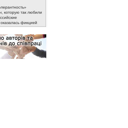
олерантность»
н, которую так любили
ссийские
 оказалась фикцией