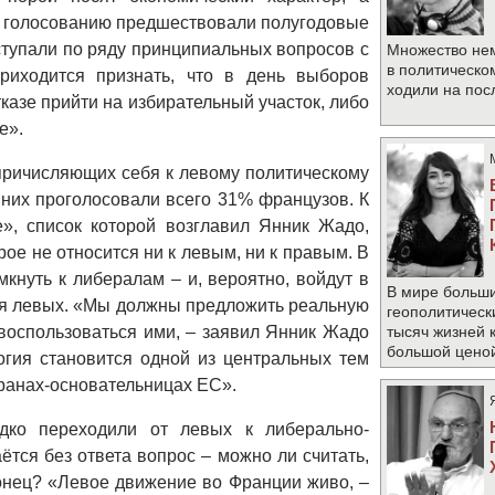
о голосованию предшествовали полугодовые
тупали по ряду принципиальных вопросов с
Множество не
в политическо
риходится признать, что в день выборов
ходили на по
казе прийти на избирательный участок, либо
е».
причисляющих себя к левому политическому
а них проголосовали всего 31% французов. К
», список которой возглавил Янник Жадо,
ое не относится ни к левым, ни к правым. В
кнуть к либералам – и, вероятно, войдут в
В мире больши
уя левых. «Мы должны предложить реальную
геополитическ
 воспользоваться ими, – заявил Янник Жадо
тысяч жизней 
большой цено
гия становится одной из центральных тем
транах-основательницах ЕС».
дко переходили от левых к либерально-
ётся без ответа вопрос – можно ли считать,
нец? «Левое движение во Франции живо, –