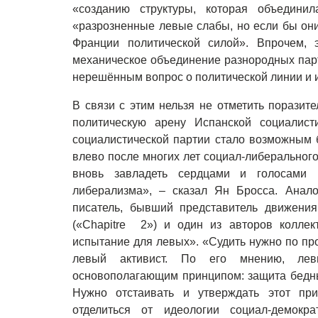
«созданию структуры, которая объедини
«разрозненные левые слабы, но если бы они
Франции политической силой». Впрочем, 
механическое объединение разнородных парт
нерешённым вопрос о политической линии и 
В связи с этим нельзя не отметить поразит
политическую арену Испанской социалист
социалистической партии стало возможным б
влево после многих лет социал-либерального
вновь завладеть сердцами и голосами 
либерализма», – сказал Ян Бросса. Анал
писатель, бывший представитель движения
(«Chapitre 2») и один из авторов колле
испытание для левых». «Судить нужно по пр
левый активист. По его мнению, лев
основополагающим принципом: защита бедны
Нужно отстаивать и утверждать этот при
отделиться от идеологии социал-демокр