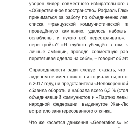
уверен лидер совместного избирательного 
«Общественное пространство» Рафаэль Глюксм
приниматься за работу по объединению лев
списка Французской коммунистической п
проведённую кампанию, удалось набрать
ослаблены, и нужно всё перестраивать».
перестройка? «Я глубоко убеждён в том, 
личные амбиции, проводя совместную раб
перетягивая одеяло на себя», – говорит об эт
Справедливости ради следует сказать, что
лидером не имеет никто: ни социалисты, ко
в 2017 году, ни представители «Непокорённо
сбавила обороты и набрала всего 6,3 % (сто
объединявший коммунистов и «Партию левых
народной федерации, выдвинутое Жан-Л
встретило заинтересованного отклика.
Что же касается движения «Generation.s», 