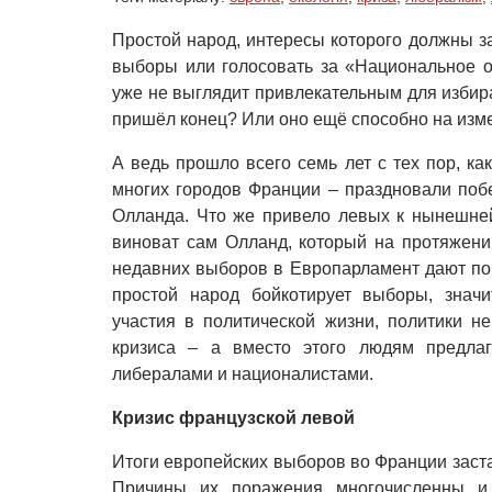
Простой народ, интересы которого должны з
выборы или голосовать за «Национальное 
уже не выглядит привлекательным для избира
пришёл конец? Или оно ещё способно на изм
А ведь прошло всего семь лет с тех пор, к
многих городов Франции – праздновали поб
Олланда. Что же привело левых к нынешней
виноват сам Олланд, который на протяжени
недавних выборов в Европарламент дают по
простой народ бойкотирует выборы, значи
участия в политической жизни, политики н
кризиса – а вместо этого людям предлаг
либералами и националистами.
Кризис французской левой
Итоги европейских выборов во Франции заст
Причины их поражения многочисленны и 