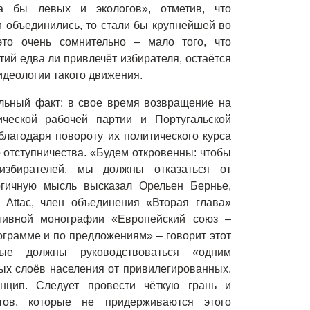
ла бы левых и экологов», отметив, что
 объединились, то стали бы крупнейшей во
это очень сомнительно – мало того, что
ий едва ли привлечёт избирателя, остаётся
идеологии такого движения.
ельный факт: в свое время возвращение на
ической рабочей партии и Португальской
лагодаря повороту их политического курса
 отступничества. «Будем откровенны: чтобы
избирателей, мы должны отказаться от
огичную мысль высказал Орельен Бернье,
 Attac, член объединения «Вторая глава»
ктивной монографии «Европейский союз –
ограмме и по предложениям» – говорит этот
ые должны руководствоваться «одним
х слоёв населения от привилегированных.
нцип. Следует провести чёткую грань и
атов, которые не придерживаются этого