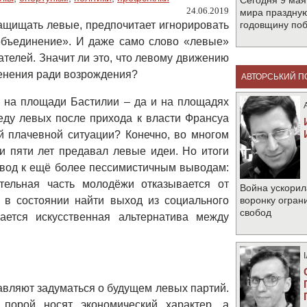
Сегодня 9 мая
24.06.2019
мира праздную
ащищать левые, предпочитает игнорировать
годовщину по
объединение». И даже само слово «левые»
телей. Значит ли это, что левому движению
енения ради возрождения?
АВТОРСЬКИЙ П
ак на площади Бастилии – да и на площадях
еду левых после прихода к власти Франсуа
 плачевной ситуации? Конечно, во многом
и пяти лет предавал левые идеи. Но итоги
вод к ещё более пессимистичным выводам:
тельная часть молодёжи отказывается от
Война ускорил
е в состоянии найти выход из социального
воронку огран
свобод
ается искусственная альтернатива между
авляют задуматься о будущем левых партий.
порой носят экономический характер, а