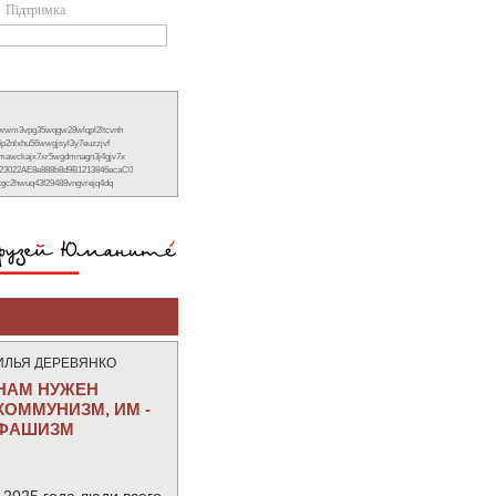
Підтримка
xwwm3vpg35wqgw28wlqpl2ltcvnh
6p2nlxhu56wwgjsyl3y7euzzjvf
nmawckajx7xr5wgdmnagn3j4gjv7x
23022AE8e888b8d9B1213846ecaC0
ckgc2hwuq43f29488vngvrejq4dq
ИЛЬЯ ДЕРЕВЯНКО
НАМ НУЖЕН
КОММУНИЗМ, ИМ -
ФАШИЗМ