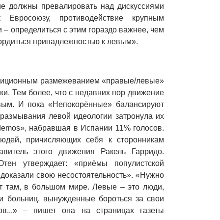
ме должны превалировать над дискуссиями
к Евросоюзу, противодействие крупным
– определиться с этим гораздо важнее, чем
гордиться принадлежностью к левым».
адиционным размежеванием «правые/левые»
ки. Тем более, что с недавних пор движение
авым. И пока «Непокорённые» балансируют
 размывания левой идеологии затронула их
odemos», набравшая в Испании 11% голосов.
людей, причисляющих себя к сторонникам
авитель этого движения Ракель Гарридо.
тен утверждает: «приёмы популистской
 доказали свою несостоятельность». «Нужно
т там, в большом мире. Левые – это люди,
ки больниц, вынужденные бороться за свои
в...» – пишет она на страницах газеты