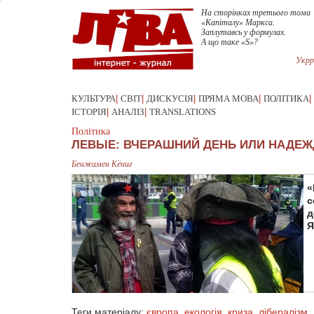
На сторінках третього тома
«Капіталу» Маркса.
Заплутавсь у формулах.
А що таке «S»?
Укрр
КУЛЬТУРА
|
СВІТ
|
ДИСКУСІЯ
|
ПРЯМА МОВА
|
ПОЛІТИКА
|
ІСТОРІЯ
|
АНАЛІЗ
|
TRANSLATIONS
Політика
ЛЕВЫЕ: ВЧЕРАШНИЙ ДЕНЬ ИЛИ НАДЕЖ
Бенжамен Кёниг
«
с
д
Я
Теги матеріалу:
європа
,
екологія
,
криза
,
лібералізм
,