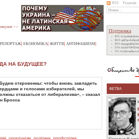
RSS
Редакція
евкульт >>
Підтримка
BTC: bc1qu5fqdlu8zd
BCH: qp87gcztla4lpzq
РЕПОРТАЖ
|
ЕКОНОМІКА
|
ЖИТТЯ
|
АНТИФАШИЗМ
|
BTG: btg1qgeq82g7ef
ETH: 0xe51FF8F0D4d
LTC: ltc1q3vrqe8tyzc
ДА НА БУДУЩЕЕ?
Будем откровенны: чтобы вновь завладеть
ердцами и голосами избирателей, мы
ФЕТВА
олжны отказаться от либерализма», – сказал
н Бросса
ліві
,
опортунізм
,
політики
,
профспілки