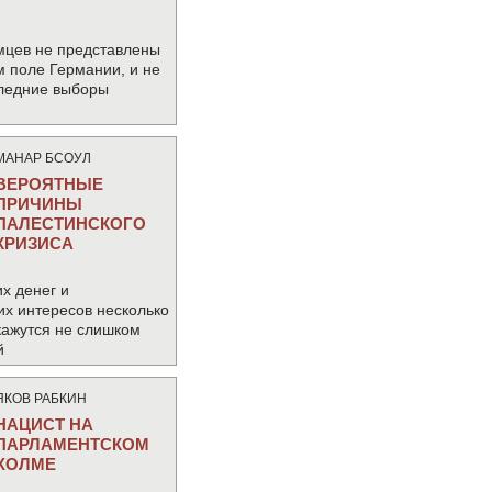
мцев не представлены
м поле Германии, и не
следние выборы
МАНАР БСОУЛ
ВЕРОЯТНЫЕ
ПРИЧИНЫ
ПАЛЕСТИНСКОГО
КРИЗИСА
х денег и
их интересов несколько
кажутся не слишком
й
ЯКОВ РАБКИН
НАЦИСТ НА
ПАРЛАМЕНТСКОМ
ХОЛМЕ