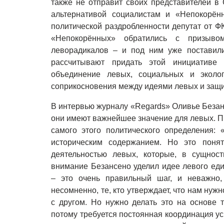
также не отправит своих представителей в 
альтернативой социалистам и «Непокорён
политической раздробленности депутат от Ф
«Непокорённых» обратились с призыво
леворадикалов – и под ним уже поставили
рассчитывают придать этой инициативе
объединение левых, социальных и эколог
соприкосновения между идеями левых и защ
В интервью журналу «Regards» Оливье Безанс
они имеют важнейшее значение для левых. П
самого этого политического определения:
историческим содержанием. Но это понят
деятельностью левых, которые, в сущнос
внимание Безансено уделил идее левого ед
– это очень правильный шаг, и неважно,
несомненно, те, кто утверждает, что нам нужн
с другом. Но нужно делать это на основе т
потому требуется постоянная координация ус