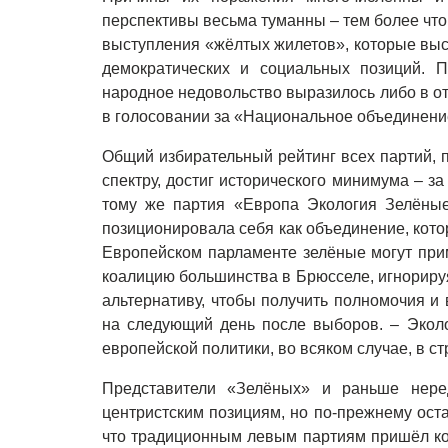
перспективы весьма туманны – тем более чт
выступления «жёлтых жилетов», которые выс
демократических и социальных позиций. П
народное недовольство выразилось либо в от
в голосовании за «Национальное объединени
Общий избирательный рейтинг всех партий, 
спектру, достиг исторического минимума – з
тому же партия «Европа Экология Зелёные
позиционировала себя как объединение, котор
Европейском парламенте зелёные могут прим
коалицию большинства в Брюсселе, игнорир
альтернативу, чтобы получить полномочия и
на следующий день после выборов. – Эколо
европейской политики, во всяком случае, в с
Представители «Зелёных» и раньше нере
центристским позициям, но по-прежнему оста
что традиционным левым партиям пришёл ко