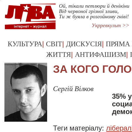
Ой, тікали петлюри й денікіни
Від червоної грізної зливи,
Ти ж буяла в розгойному гніві!
Укрревкульт >>
|
|
|
КУЛЬТУРА
СВІТ
ДИСКУСІЯ
ПРЯМА
|
|
ЖИТТЯ
АНТИФАШИЗМ
ЗА КОГО ГОЛ
Сергій Вілков
35% у
социа
демо
Теги матеріалу:
ліберал