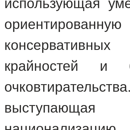
использующая ум
ориентированную 
консервативн
крайностей и б
очковтирате
выступающа
национализаци