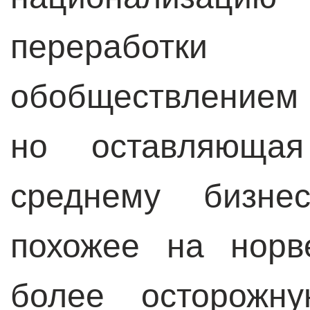
переработк
обобществлением 
но оставляюща
среднему бизнес
похожее на норв
более осторожн