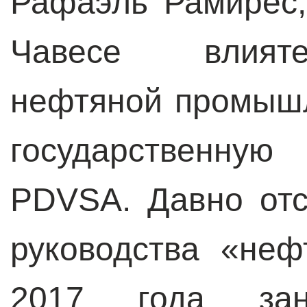
Рафаэль Рамирес,
Чавесе влият
нефтяной промышл
государственную
PDVSA. Давно от
руководства «неф
2017 года за