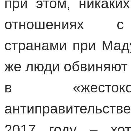
при этом, никаки
отношениях с
странами при Мад
же люди обвиняют
в «жестоко
антиправительст
2017 году – хо