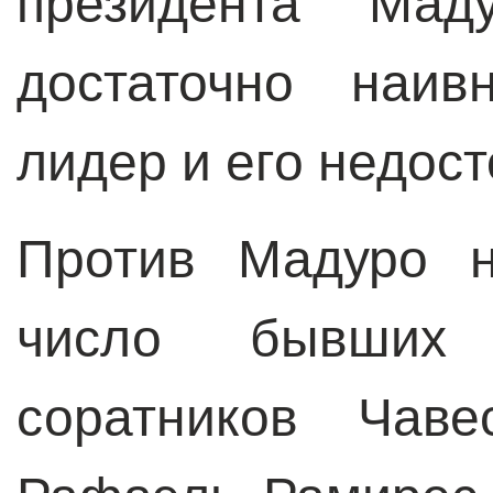
президента Мад
достаточно наив
лидер и его недос
Против Мадуро н
число бывших в
соратников Ча