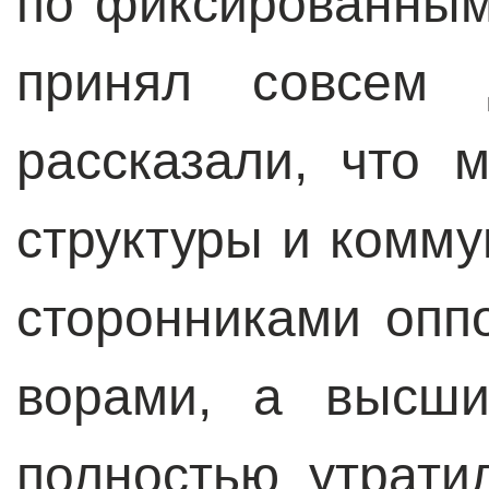
по фиксированным
принял совсем 
рассказали, что 
структуры и комм
сторонниками опп
ворами, а высши
полностью утрати