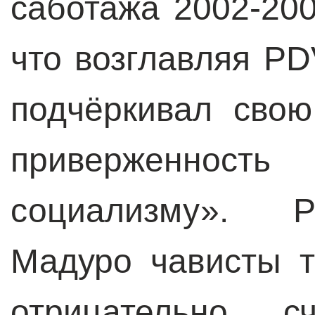
саботажа 2002-200
что возглавляя P
подчёркивал сво
приверженность
социализму». Р
Мадуро чависты т
отрицательно, с