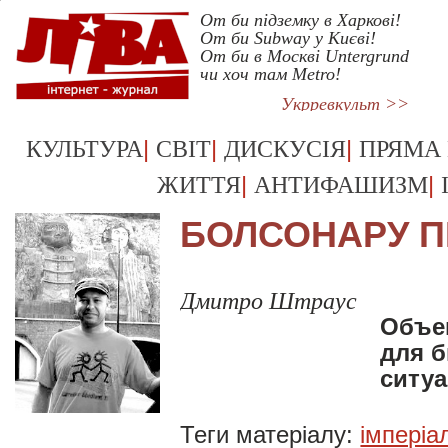
От би підземку в Харкові!
От би Subway у Києві!
От би в Москві Untergrund
чи хоч там Metro!
Укрревкульт >>
|
|
|
КУЛЬТУРА
СВІТ
ДИСКУСІЯ
ПРЯМА
|
|
ЖИТТЯ
АНТИФАШИЗМ
БОЛСОНАРУ П
Дмитро Штраус
Объе
для 
ситу
Теги матеріалу:
імперіа