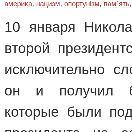
америка
,
нацизм
,
опортунізм
,
пам`ять
10 января Никол
второй президент
исключительно сл
он и получил б
которые были по