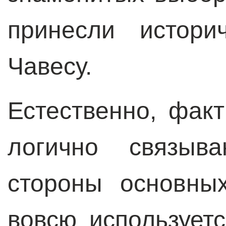
принесли истор
Чавесу.
Естественно, факт
логично связыв
стороны основны
вовсю используе