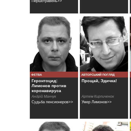
Першотравень>>
ФЕТВА
АВТОРСЬКИЙ ПОГЛЯД
Геронтоцид:
Прощай, Эдичка!
Лимонов против
коронавируса
Андрій Манчук
Артем Кирпиченок
Судьба пенсионеров>>
Умер Лимонов>>