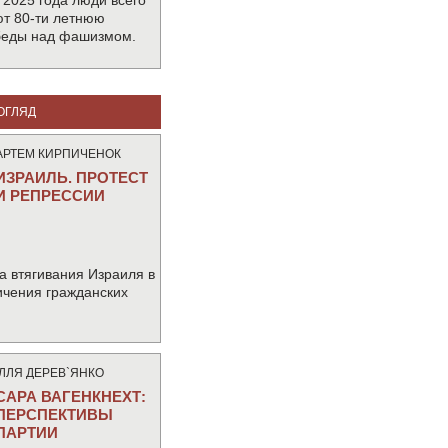
 2025 года люди всего
т 80-ти летнюю
беды над фашизмом.
ОГЛЯД
АРТЕМ КИРПИЧЕНОК
ИЗРАИЛЬ. ПРОТЕСТ
И РЕПРЕССИИ
а втягивания Израиля в
ичения гражданских
IЛЛЯ ДЕРЕВ`ЯНКО
САРА ВАГЕНКНЕХТ:
ПЕРСПЕКТИВЫ
ПАРТИИ