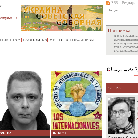
RSS
Редакція
с
евкульт >>
Підтримка
BTC: bc1qu5fqdlu8zd
РЕПОРТАЖ
|
ЕКОНОМІКА
|
ЖИТТЯ
|
АНТИФАШИЗМ
|
BCH: qp87gcztla4lpzq
BTG: btg1qgeq82g7ef
ETH: 0xe51FF8F0D4d
LTC: ltc1q3vrqe8tyzc
ФЕТВА
ФЕТВА
ІСТОРІЯ