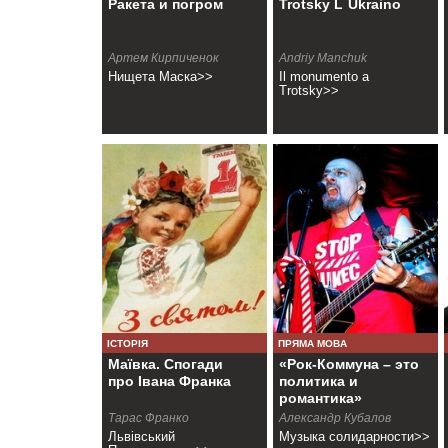
Ракета и погром
Trotsky L`Ukraino
Артем Кирпиченок
Andriy Manchuk
Нищета Маска>>
Il monumento a
Trotsky>>
ІСТОРІЯ
ПРЯМА МОВА
Маївка. Спогади
«Рок-Коммуна – это
про Івана Франка
политика и
романтика»
Тарас Франко
Александр Кубалов
Львівський
Музыка солидарности>>