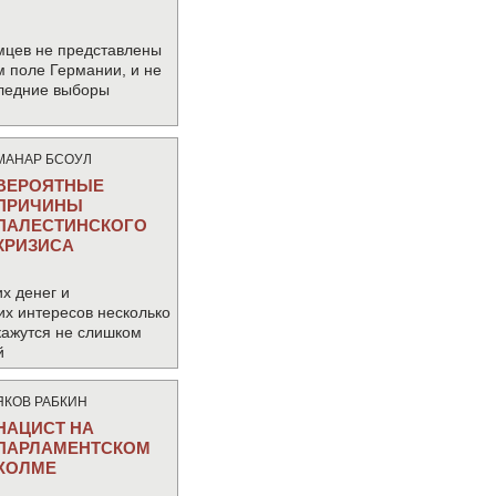
мцев не представлены
м поле Германии, и не
следние выборы
МАНАР БСОУЛ
ВЕРОЯТНЫЕ
ПРИЧИНЫ
ПАЛЕСТИНСКОГО
КРИЗИСА
х денег и
их интересов несколько
кажутся не слишком
й
ЯКОВ РАБКИН
НАЦИСТ НА
ПАРЛАМЕНТСКОМ
ХОЛМЕ