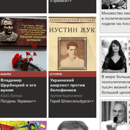
о кризисе>>
Множество не
в политическо
ходили на по
АНАЛІЗ
ІСТОРІЯ
В мире больши
Владимир
Украинский
геополитическ
Щербицкий и его
анархист против
тысяч жизней 
время
белофиннов
большой цено
Юрій Латиш
Артем Кирпиченок
Полдень Украины>>
Герой Шлиссельбурга>>