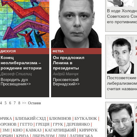
В ходе Холодн
Советского Со
его противник
ДИСКУСІЯ
ФЕТВА
Конец
Он предложил
неолиберализма –
Ленина в
рождение истории
президенты
Джозеф Стиглиц
Андрій Манчук
Постсоветские
Возродить дух
Просоветский
либерализмом 
Просвещения>>
Вернадский>>
считая назван
4
5
6
7
8
>>
Остання
ФРИКА
|
БЛИЗЬКИЙ СХІД
|
БЛЮМІНОВ
|
БУТКАЛЮК
|
ВОРОНОВ
|
ГЕТТО
|
ГРЕЦІЯ
|
ГРУК
|
ДЕРЕВЯНКО
|
|
ЗМІ
|
КІНО
|
КАВКАЗ
|
КАГАРЛИЦЬКИЙ
|
КИРИЧУК
КОРБИН
|
КРИЗА
|
ЛІБЕРАЛІЗМ
|
ЛІВІ
|
ЛАТИНСЬКА