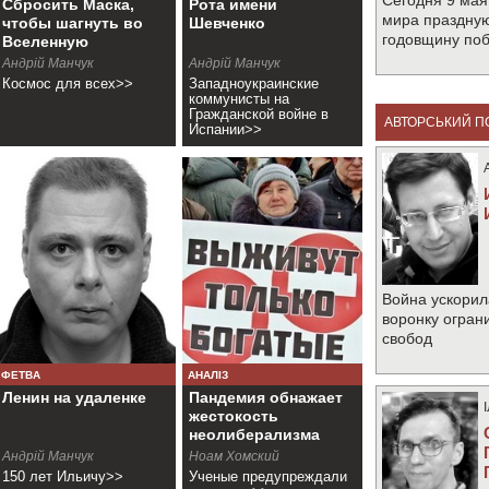
Сегодня 9 мая
Сбросить Маска,
Рота имени
мира праздную
чтобы шагнуть во
Шевченко
годовщину по
Вселенную
Андрій Манчук
Андрій Манчук
Космос для всех>>
Западноукраинские
коммунисты на
Гражданской войне в
АВТОРСЬКИЙ П
Испании>>
Война ускорил
воронку огран
свобод
ФЕТВА
АНАЛІЗ
Ленин на удаленке
Пандемия обнажает
жестокость
неолиберализма
Андрій Манчук
Ноам Хомский
150 лет Ильичу>>
Ученые предупреждали