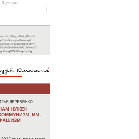
Підтримка
xwwm3vpg35wqgw28wlqpl2ltcvnh
6p2nlxhu56wwgjsyl3y7euzzjvf
nmawckajx7xr5wgdmnagn3j4gjv7x
23022AE8e888b8d9B1213846ecaC0
ckgc2hwuq43f29488vngvrejq4dq
ИЛЬЯ ДЕРЕВЯНКО
НАМ НУЖЕН
КОММУНИЗМ, ИМ -
ФАШИЗМ