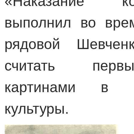
«Наказание ко
выполнил во вре
рядовой Шевчен
считать перв
картинами в и
культуры.