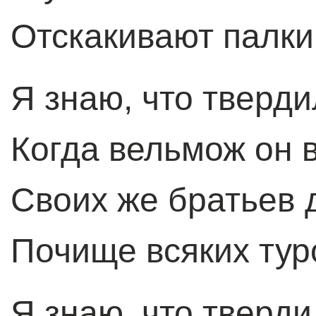
Отскакивают палки
Я знаю, что тверд
Когда вельмож он 
Своих же братьев 
Почище всяких туро
Я знаю, что тверд