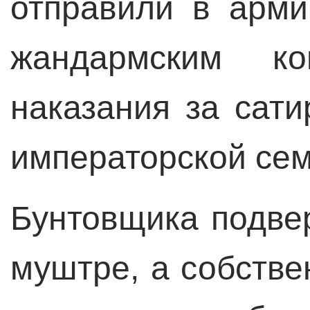
отправили в арми
жандармским ко
наказания за сати
императорской сем
Бунтовщика подве
муштре, а собств