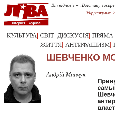
Він відповів – «Воістину воскре
Укрревкульт 
|
|
|
КУЛЬТУРА
СВІТ
ДИСКУСІЯ
ПРЯМА
|
|
ЖИТТЯ
АНТИФАШИЗМ
ШЕВЧЕНКО М
Андрiй Манчук
Прин
самы
Шевч
анти
влас