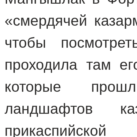
«смердячей казар
чтобы посмотрет
проходила там ег
которые прош
ландшафтов ка
прикаспийской 