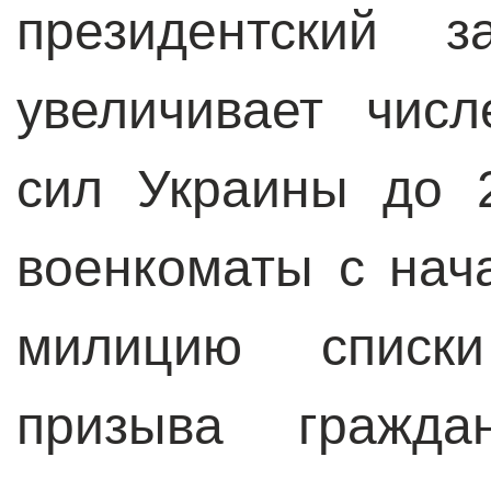
президентский з
увеличивает чис
сил Украины до 
военкоматы с нач
милицию списк
призыва гражда