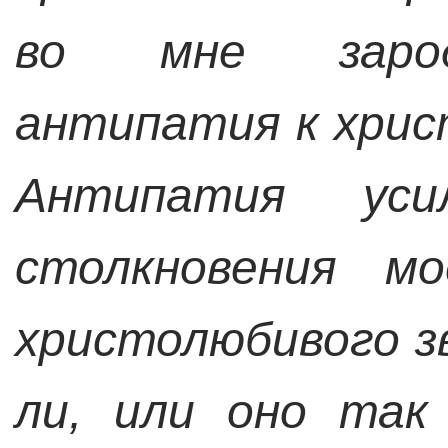
во мне зарод
антипатия к хрис
Антипатия уси
столкновения м
христолюбивого зв
ли, или оно так