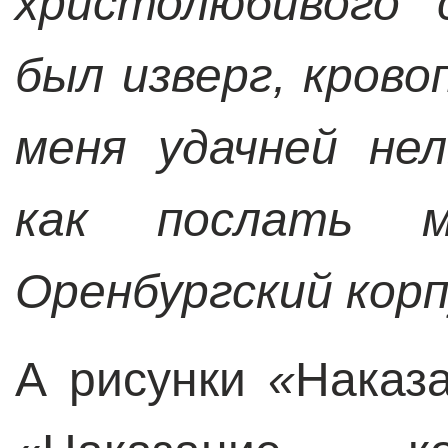
христолюбивого 
был изверг, крово
меня удачней не
как послать 
Оренбургский кор
А рисунки
«
Наказ