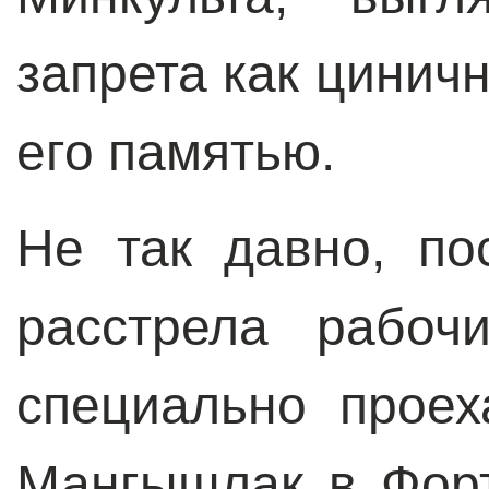
запрета как цинич
его памятью.
Не так давно, по
расстрела рабо
специально проех
Мангышлак в Форт