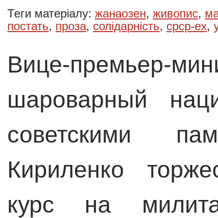
Теги матеріалу:
жанаозен
,
живопис
,
м
постать
,
проза
,
солідарність
,
срср-ex
,
Вице-премьер-
шароварный нац
советскими пам
Кириленко торже
курс на милита