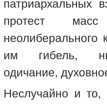
патриархальных в
протест мас
неолиберального 
им гибель, нищ
одичание, духовно
Неслучайно и то,