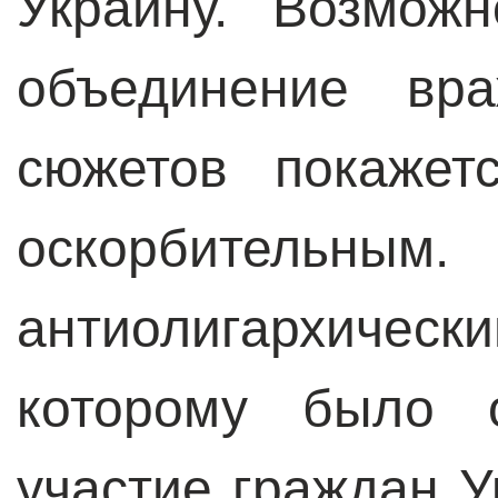
Украину. Возможн
объединение вра
сюжетов покажет
оскорбительным
антиолигархическ
которому было о
участие граждан У