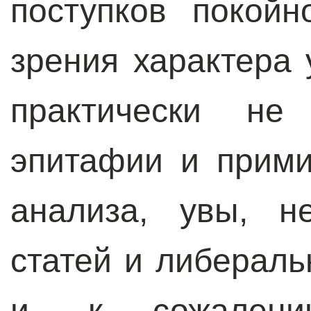
поступков покойн
зрения характера
практически не
эпитафии и прими
анализа, увы, н
статей и либераль
и, к сожалени