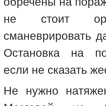
обречены на пораж
не стоит орга
сманеврировать д
Остановка на по
если не сказать ж
Не нужно натяже