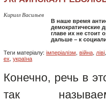
Кирилл Васильев
В наше время анти
демократические д
главе их не стоит 
дальше – к социал
Теги матеріалу:
імперіалізм
,
війна
,
ліві
ex
,
україна
Конечно, речь в эт
так называе