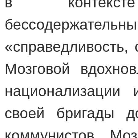
в контексте
бессодержател
«справедливость, 
Мозговой вдохнов
национализации 
своей бригады д
коммунистов. Моз