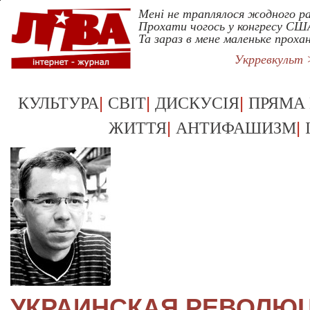
Мені не траплялося жодного ра
Прохати чогось у конгресу СШ
Та зараз в мене маленьке проха
Укрревкульт
|
|
|
КУЛЬТУРА
СВІТ
ДИСКУСІЯ
ПРЯМА
|
|
ЖИТТЯ
АНТИФАШИЗМ
УКРАИНСКАЯ РЕВОЛЮЦ