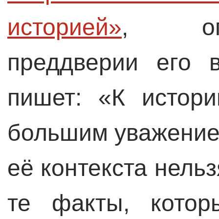
историей»
, опу
преддверии его 
пишет: «К истор
большим уважение
её контекста нель
те факты, котор