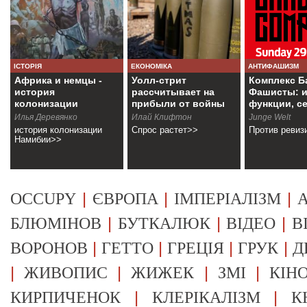
ІСТОРІЯ
ЕКОНОМІКА
АНТИФАШИЗМ
Африка и немцы -
Уолл-стрит
Комплекс Б
история
рассчитывает на
Фашисты: и
колонизации
прибыли от войны
функции, с
Намибии
Илья Деревянко
Илай Клифтон
Junge Welt
история колонизации
Спрос растет>>
Против ревиз
Намибии>>
|
|
|
OCCUPY
ЄВРОПА
ІМПЕРІАЛІЗМ
А
|
|
|
БЛЮМІНОВ
БУТКАЛЮК
ВІДЕО
В
|
|
|
|
ВОРОНОВ
ГЕТТО
ГРЕЦІЯ
ГРУК
Д
|
|
|
|
ЖИВОПИС
ЖИЖЕК
ЗМІ
КІН
|
|
КИРПИЧЕНОК
КЛЕРІКАЛІЗМ
К