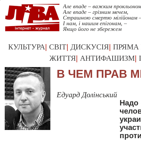
Але впаде – важким прокльоном
Але впаде – грізним мечем,
Страшною смертю мілійонам 
І нам, і нашим епігонам, –
Якщо його не збережем
Укрревкульт >
|
|
|
КУЛЬТУРА
СВІТ
ДИСКУСІЯ
ПРЯМА
|
|
ЖИТТЯ
АНТИФАШИЗМ
В ЧЕМ ПРАВ 
Едуард Долінський
Надо 
челов
украи
учас
проти