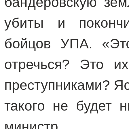
бандеровскую зем
убиты и поконч
бойцов УПА. «Эт
отречься? Это и
преступниками? Яс
такого не будет н
министр.