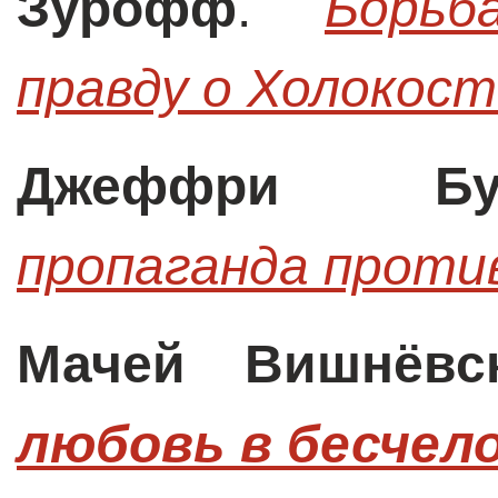
Зурофф
.
Борьб
правду о Холокост
Джеффри Бу
пропаганда прот
Мачей Вишнёвск
любовь в бесчел