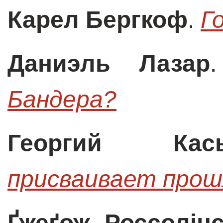
Карел Бергкоф
.
Г
Даниэль Лазар
Бандера?
Георгий Кась
присваивает прош
Ґжеґож Россолінс