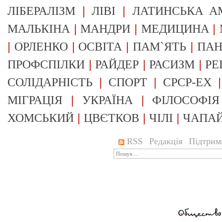
|
|
ЛІБЕРАЛІЗМ
ЛІВІ
ЛАТИНСЬКА А
|
|
|
МАЛЬКІНА
МАНДРИ
МЕДИЦИНА
|
|
|
|
ОРЛЕНКО
ОСВІТА
ПАМ`ЯТЬ
ПА
|
|
|
ПРОФСПІЛКИ
РАЙДЕР
РАСИЗМ
РЕ
|
|
СОЛІДАРНІСТЬ
СПОРТ
СРСР-EX
|
|
МІГРАЦІЯ
УКРАЇНА
ФІЛОСОФІЯ
|
|
|
ХОМСЬКИЙ
ЦВЄТКОВ
ЧІЛІ
ЧАПА
RSS
Редакція
Підтрим