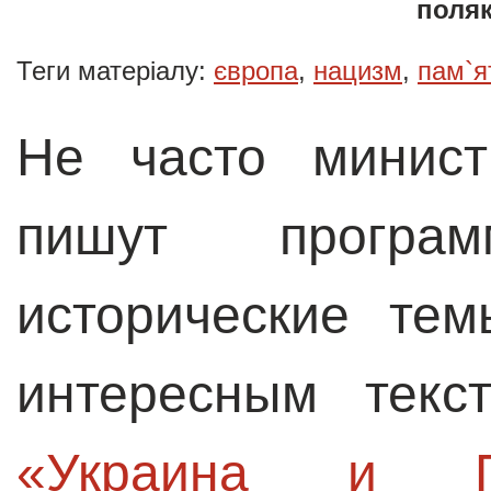
поля
Теги матеріалу:
європа
,
нацизм
,
пам`я
Не часто минист
пишут програ
исторические те
интересным текс
«Украина и По