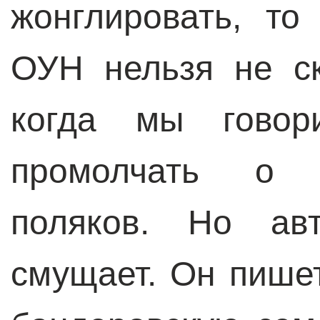
жонглировать, то
ОУН нельзя не ск
когда мы гово
промолчать о 
поляков. Но ав
смущает. Он пишет