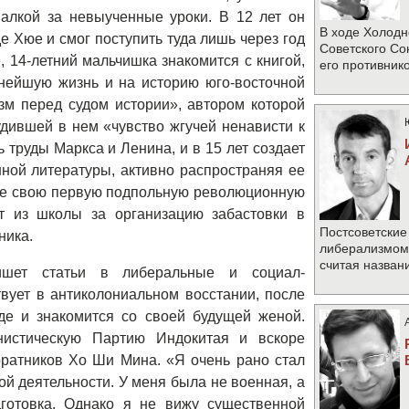
алкой за невыученные уроки. В 12 лет он
В ходе Холодн
 Хюе и смог поступить туда лишь через год
Советского Со
, 14-летний мальчишка знакомится с книгой,
его противник
ьнейшую жизнь и на историю юго-восточной
зм перед судом истории», автором которой
дившей в нем «чувство жгучей ненависти к
 труды Маркса и Ленина, и в 15 лет создает
ной литературы, активно распространяя ее
ь же свою первую подпольную революционную
т из школы за организацию забастовки в
Постсоветские
ника.
либерализмом 
считая назван
ишет статьи в либеральные и социал-
твует в антиколониальном восстании, после
где и знакомится со своей будущей женой.
нистическую Партию Индокитая и вскоре
оратников Хо Ши Мина. «Я очень рано стал
ой деятельности. У меня была не военная, а
готовка. Однако я не вижу существенной