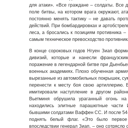
для атаки». «Все граждане – солдаты. Все д
поле битвы, на котором врага окружают, а
постоянно менять тактику – не давать про
действий. При бомбардировках и артобстреле
леса, а бросались к позициям противника –
самым техническое превосходство противник
В конце сороковых годов Нгуен Зиап форми
дивизий, которые и нанесли французски
поражение в легендарной битве при Дьенбьен
военных академиях. Плохо обученная армия 
вырезанные из автомобильных покрышек, сум
перенести к месту боя свою артиллерию. 
имитировали наступление в другом районе
Вьетминя обрушила ураганный огонь на 
находились элитные парашютные части И
бывшими солдатами Ваффен СС. И после 54
поднять белый флаг. «Это было первое
впоследствии генерал Зиап. – оно сотрясло