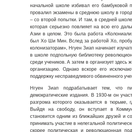
начальной школе избивал его бамбуковой п
провалил экзамены в среднюю школу в городе
– со второй попытки. И там, в средней школе
которая серьезно повлияет на всю его дал
Азии в целом. Это была работа «Колониали
был Хо Ши Мин. Вслед за работой Хо, пробу
колонизаторам», Нгуен Зиап начинает изучать
в школе подпольную библиотеку революцион
среди учеников. А затем в организует здес
организацию. Однако вскоре его исключаю
поддержку несправедливого обвиненного уче
Нгуен Зиап подрабатывает тем, что п
демократические издания.
В 1930-м он учас
разгрома которого оказывается в тюрьме, 
Выйдя на свободу, он вступает в Комму
становится одним из ближайших друзей и с
принимать участие в нелегальной политическ
скорее политическая и революционная под