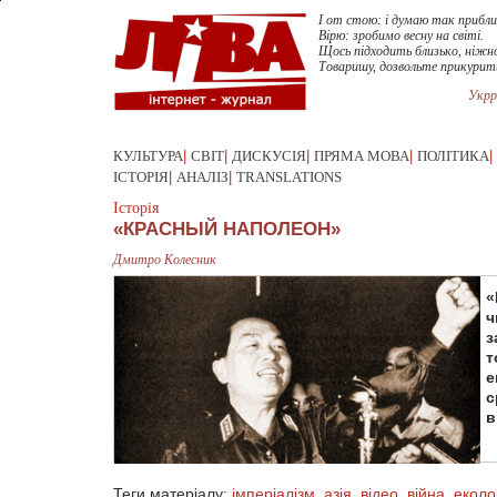
I от стою: i думаю так прибл
Вiрю: зробимо весну на свiтi.
Щось пiдходить близько, нiжн
Товаришу, дозвольте прикурит
Укрр
КУЛЬТУРА
|
СВІТ
|
ДИСКУСІЯ
|
ПРЯМА МОВА
|
ПОЛІТИКА
|
ІСТОРІЯ
|
АНАЛІЗ
|
TRANSLATIONS
Історія
«КРАСНЫЙ НАПОЛЕОН»
Дмитро Колесник
«
ч
з
т
е
с
в
Теги матеріалу:
імперіалізм
,
азія
,
відео
,
війна
,
еколо