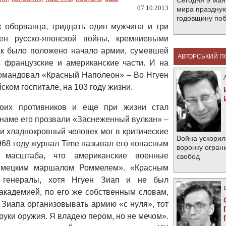
Сегодня 9 мая
07.10.2013
мира праздную
годовщину по
х оборванца, тридцать один мужчина и три
н русско-японской войны, кремниевыми
ак было положено начало армии, сумевшей
АВТОРСЬКИЙ П
, французские и американские части. И на
командовал «Красный Наполеон» – Во Нгуен
ском госпитале, на 103 году жизни.
воих противников и еще при жизни стал
тнаме его прозвали «Заснеженный вулкан» –
и хладнокровный человек мог в критические
Война ускорил
968 году журнал Time называл его «опасным
воронку огран
 масштаба, что американские военные
свобод
немецким маршалом Роммелем». «Красным
 генералы, хотя Нгуен Зиап и не был
кадемией, по его же собственным словам,
 Зиапа организовывать армию «с нуля», тот
 руки оружия. Я владею пером, но не мечом».