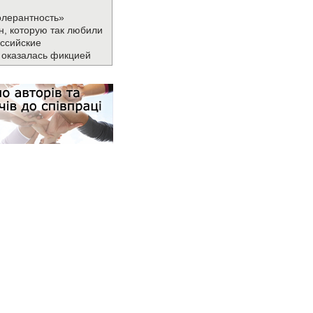
олерантность»
н, которую так любили
ссийские
 оказалась фикцией