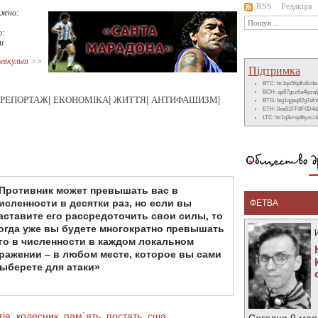
RSS
Редакція
ижно:
о:
и
евкульт >>
Підтримка
BTC: bc1qu5fqdlu8zd
BCH: qp87gcztla4lpzq
РЕПОРТАЖ
|
ЕКОНОМІКА
|
ЖИТТЯ
|
АНТИФАШИЗМ
|
BTG: btg1qgeq82g7ef
ETH: 0xe51FF8F0D4d
LTC: ltc1q3vrqe8tyzc
Противник может превышать вас в
исленности в десятки раз, но если вы
ФЕТВА
аставите его рассредоточить свои силы, то
огда уже вы будете многократно превышать
го в численности в каждом локальном
ражении – в любом месте, которое вы сами
ыберете для атаки»
гія
,
колесник
,
пам`ять
,
постать
,
сша