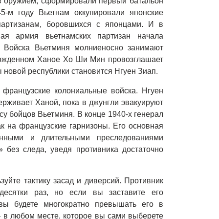
ев оружием, сформировали первый батальон
5-м году Вьетнам оккупировали японские
артизанам, боровшихся с японцами. И в
ная армия вьетнамских партизан начала
. Войска Вьетминя молниеносно занимают
обожденном Ханое Хо Ши Мин провозглашает
 новой республики становится Нгуен Зиап.
 французские колониальные войска. Нгуен
ерживает Ханой, пока в джунгли эвакуируют
 бойцов Вьетминя. В конце 1940-х генерал
к на французские гарнизоны. Его основная
янными и длительными преследованиями
» без следа, уведя противника достаточно
уйте тактику засад и диверсий. Противник
есятки раз, но если вы заставите его
 вы будете многократно превышать его в
 в любом месте, которое вы сами выберете