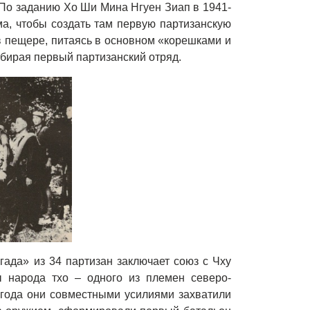
По заданию Хо Ши Мина Нгуен Зиап в 1941-
ма, чтобы создать там первую партизанскую
 в пещере, питаясь в основном «корешками и
бирая первый партизанский отряд.
гада» из 34 партизан заключает союз с Чху
 народа тхо – одного из племен северо-
 года они совместными усилиями захватили