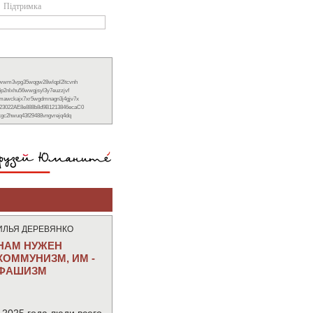
Підтримка
xwwm3vpg35wqgw28wlqpl2ltcvnh
6p2nlxhu56wwgjsyl3y7euzzjvf
nmawckajx7xr5wgdmnagn3j4gjv7x
23022AE8e888b8d9B1213846ecaC0
ckgc2hwuq43f29488vngvrejq4dq
ИЛЬЯ ДЕРЕВЯНКО
НАМ НУЖЕН
КОММУНИЗМ, ИМ -
ФАШИЗМ