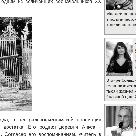
 одним из величайших военачальников XX
Множество не
в политическо
ходили на по
В мире больши
геополитическ
тысяч жизней 
большой цено
ода, в центральновьетнамской провинции
о достатка. Его родная деревня Анкса –
. Согласно его воспоминаниям, учитель в