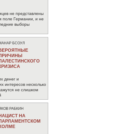
мцев не представлены
м поле Германии, и не
следние выборы
МАНАР БСОУЛ
ВЕРОЯТНЫЕ
ПРИЧИНЫ
ПАЛЕСТИНСКОГО
КРИЗИСА
х денег и
их интересов несколько
кажутся не слишком
й
ЯКОВ РАБКИН
НАЦИСТ НА
ПАРЛАМЕНТСКОМ
ХОЛМЕ