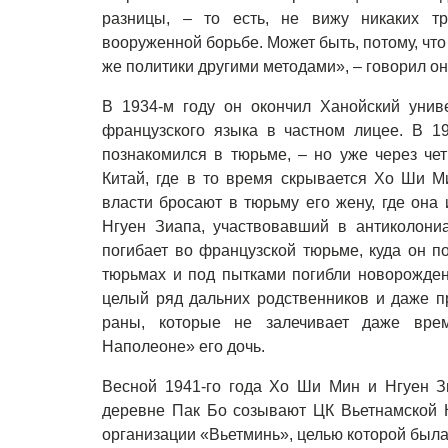
разницы, – то есть, не вижу никаких тр
вооруженной борьбе. Может быть, потому, чт
же политики другими методами», – говорил он
В 1934-м году он окончил Ханойский унив
французского языка в частном лицее. В 1
познакомился в тюрьме, – но уже через че
Китай, где в то время скрывается Хо Ши М
власти бросают в тюрьму его жену, где она
Нгуен Зиапа, участвовавший в антиколони
погибает во французской тюрьме, куда он по
тюрьмах и под пытками погибли новорожден
целый ряд дальних родственников и даже п
раны, которые не залечивает даже вре
Наполеоне» его дочь.
Весной 1941-го года Хо Ши Мин и Нгуен З
деревне Пак Бо созывают ЦК Вьетнамской 
организации «Вьетминь», целью которой была