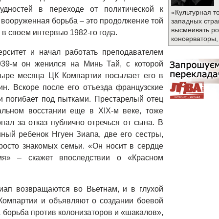
удностей в переходе от политической к
«Культурная т
о вооруженная борьба – это продолжение той
западных стра
высмеивать ро
 в своем интервью 1982-го года.
консерваторы,
ерситет и начал работать преподавателем
939-м он женился на Минь Тай, с которой
тыре месяца ЦК Компартии посылает его в
ин. Вскоре после его отъезда французские
 и погибает под пытками. Престарелый отец
альном восстании еще в XIX-м веке, тоже
пал за отказ публично отречься от сына. В
ный ребенок Нгуен Зиапа, две его сестры,
росто знакомых семьи.
«Он носит в сердце
мя» – скажет впоследствии о «Красном
иап возвращаются во Вьетнам, и в глухой
Компартии и объявляют о создании боевой
 борьба против колонизаторов и «шакалов»,