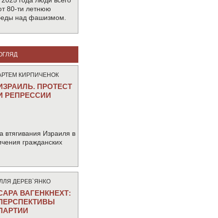
 2025 года люди всего
т 80-ти летнюю
беды над фашизмом.
ОГЛЯД
АРТЕМ КИРПИЧЕНОК
ИЗРАИЛЬ. ПРОТЕСТ
И РЕПРЕССИИ
а втягивания Израиля в
ичения гражданских
IЛЛЯ ДЕРЕВ`ЯНКО
САРА ВАГЕНКНЕХТ:
ПЕРСПЕКТИВЫ
ПАРТИИ