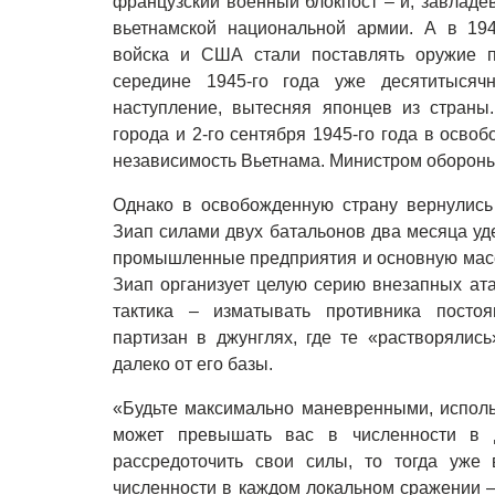
французский военный блокпост – и, завлад
вьетнамской национальной армии. А в 194
войска и США стали поставлять оружие п
середине 1945-го года уже десятитысяч
наступление, вытесняя японцев из страны
города и 2-го сентября 1945-го года в осв
независимость Вьетнама. Министром обороны
Однако в освобожденную страну вернулись
Зиап силами двух батальонов два месяца уд
промышленные предприятия и основную массу
Зиап организует целую серию внезапных ата
тактика – изматывать противника посто
партизан в джунглях, где те «растворялись
далеко от его базы.
«Будьте максимально маневренными, использ
может превышать вас в численности в д
рассредоточить свои силы, то тогда уже
численности в каждом локальном сражении –