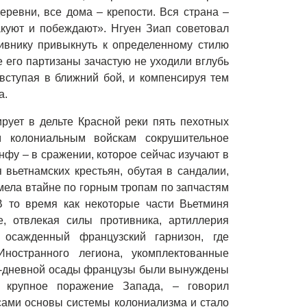
еревни, все дома – крепости. Вся страна –
такуют и побеждают».
Нгуен Зиап советовал
тивнику привыкнуть к определенному стилю
 его партизаны зачастую не уходили вглубь
 вступая в ближний бой, и компенсируя тем
а.
рует в дельте Красной реки пять пехотных
м колониальным войскам сокрушительное
фу – в сражении, которое сейчас изучают в
вьетнамских крестьян, обутая в сандалии,
ела втайне по горным тропам по запчастям
В то время как некоторые части Вьетминя
, отвлекая силы противника, артиллерия
осажденный французский гарнизон, где
ностранного легиона, укомплектованные
-дневной осады французы были вынуждены
 крупное поражение Запада, – говорил
 сами основы системы колониализма и стало