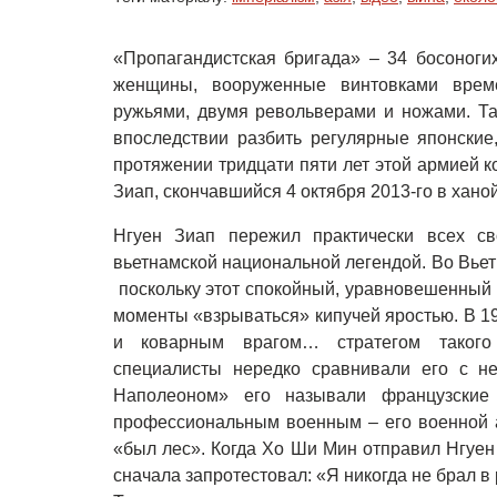
«Пропагандистская бригада» – 34 босоноги
женщины, вооруженные винтовками време
ружьями, двумя револьверами и ножами. Т
впоследствии разбить регулярные японские
протяжении тридцати пяти лет этой армией 
Зиап, скончавшийся 4 октября 2013-го в ханой
Нгуен Зиап пережил практически всех с
вьетнамской национальной легендой. Во Вье
поскольку этот спокойный, уравновешенный 
моменты «взрываться» кипучей яростью. В 1
и коварным врагом… стратегом такого
специалисты нередко сравнивали его с 
Наполеоном» его называли французские
профессиональным военным – его военной а
«был лес». Когда Хо Ши Мин отправил Нгуен
сначала запротестовал: «Я никогда не брал в