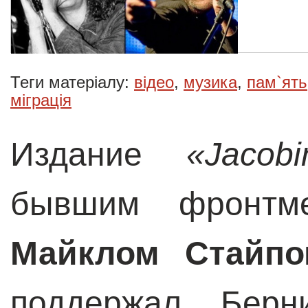
Теги матеріалу:
відео
,
музика
,
пам`ять
міграція
Издание
«
Jacobi
бывшим фронтме
Майклом Стайпо
поддержал Берн