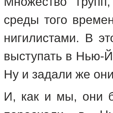
Множество групп
среды того време
нигилистами. В эт
выступать в Нью-Й
Ну и задали же они
И, как и мы, они