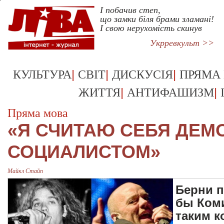
І побачив степ,
що замки біля брами зламані!
І свою нерухомість скинув
Укрревкульт >>
|
|
|
КУЛЬТУРА
СВІТ
ДИСКУСІЯ
ПРЯМА
|
|
ЖИТТЯ
АНТИФАШИЗМ
Пряма мова
«Я СЧИТАЮ СЕБЯ ДЕМ
СОЦИАЛИСТОМ»
Майкл Стайп
Берни п
бы Коми
таким 