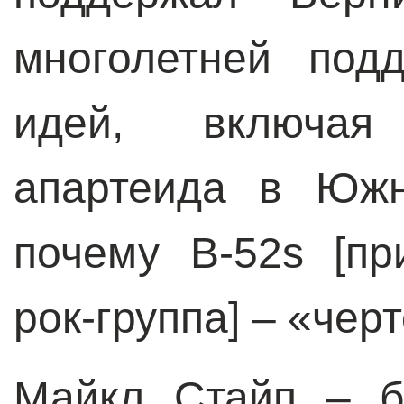
многолетней под
идей, включая
апартеида в Южн
почему B-52s [пр
рок-группа] – «чер
Майкл Стайп – б