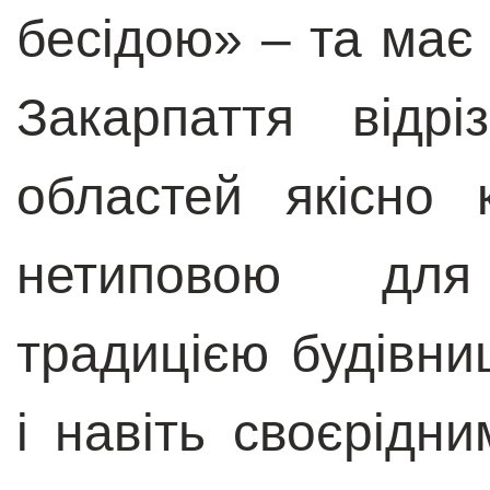
бесідою» – та має 
Закарпаття відрі
областей якісно 
нетиповою для
традицією будівни
і навіть своєрідн