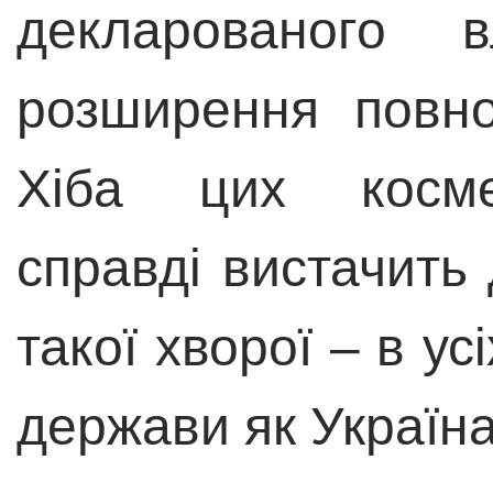
декларованого 
розширення повно
Хіба цих косме
справді вистачить
такої хворої – в ус
держави як Україн