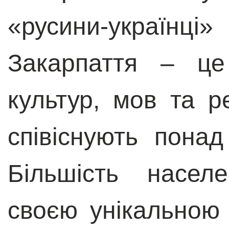
«русини-українц
Закарпаття – це
культур, мов та ре
співіснують понад
Більшість насел
своєю унікальною