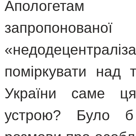
Апологетам 
запропоно
«недодецентралі
поміркувати над 
України саме ц
устрою? Було б