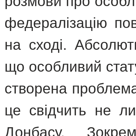
розмови про особли
федералізацію пов
на сході. Абсолют
що особливий стату
створена проблема.
це свідчить не л
Донбасу. Зокре