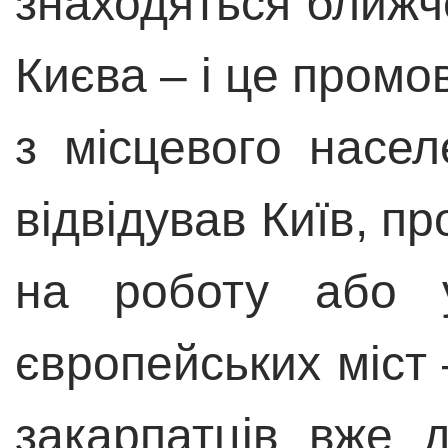
знаходяться ближч
Києва – і це промо
з місцевого насе
відвідував Київ, п
на роботу або 
європейських міст 
закарпатців вже 