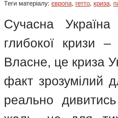
Теги матеріалу:
європа
,
гетто
,
криза
,
п
Сучасна Україна
глибокої кризи –
Власне, це криза У
факт зрозумілий дл
реально дивитись