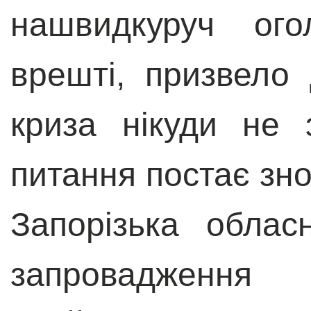
нашвидкуруч ог
врешті, призвело 
криза нікуди не
питання постає знов
Запорізька обла
запровадження