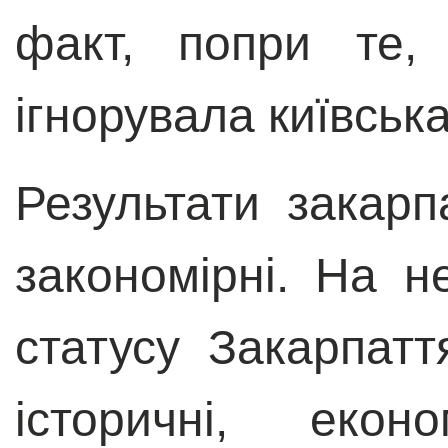
факт, попри те,
ігнорувала київськ
Результати закар
закономірні. На н
статусу Закарпатт
історичні, екон