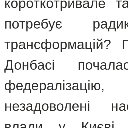
короткотривале 
потребує рад
трансформацій? 
Донбасі почал
федералізаці
незадоволені на
влади у Києві, 