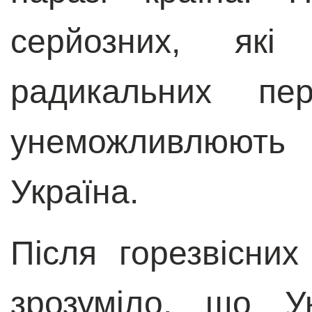
серйозних, які
радикальних пер
унеможливлюють
Україна.
Після горезвісни
зрозуміло, що У