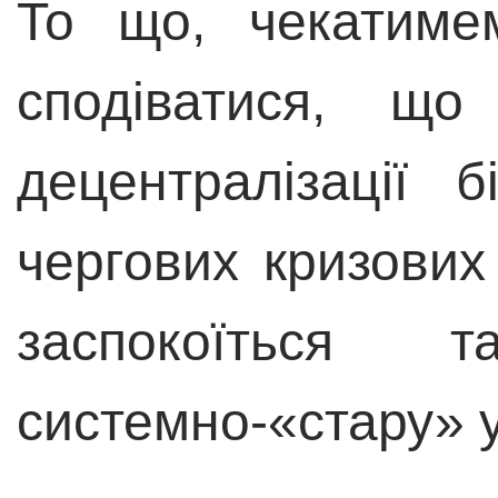
То що, чекатиме
сподіватися, що
децентралізації 
чергових кризови
заспокоїться 
системно-«стару» у