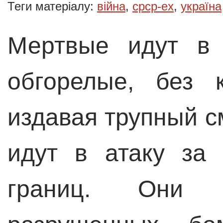
Теги матеріалу:
війна
,
срср-ex
,
україна
Мертвые идут в 
обгорелые, без 
издавая трупный с
идут в атаку за
границ. Они о