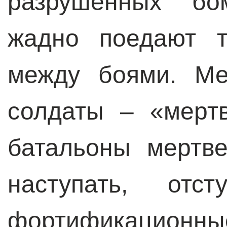
разрушенных бо
жадно поедают т
между боями. Ме
солдаты – «мерт
батальоны мертве
наступать, отс
фортификационны