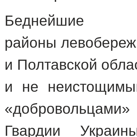
Беднейшие сел
районы левобереж
и Полтавской облас
и не неистощимы
«добровольца
Гвардии Украин