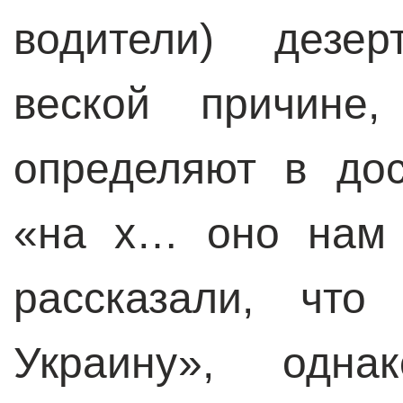
водители) дезе
веской причине
определяют в до
«на х… оно нам 
рассказали, что
Украину», одн