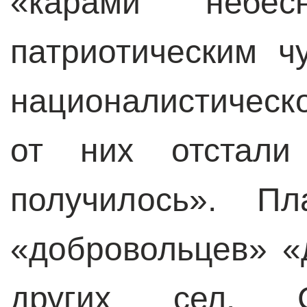
«карами небе
патриотическим ч
националистическ
от них отстали
получилось». П
«добровольцев» «
других сел. 