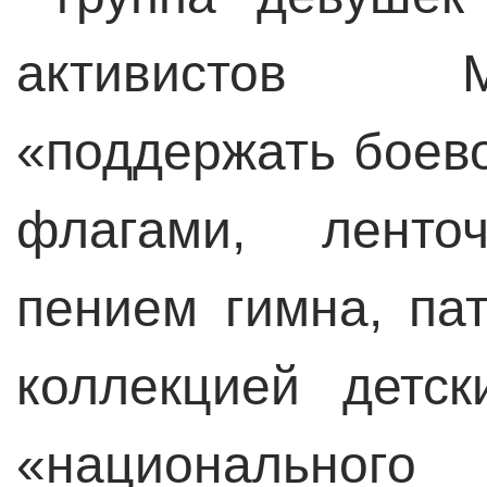
активистов 
«поддержать боев
флагами, ленточ
пением гимна, па
коллекцией детс
«национальног