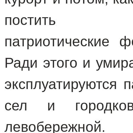
постить «и
патриотические ф
Ради этого и умир
эксплуатируются 
сел и городко
левобережной.