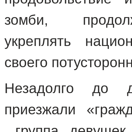
зомби, продо
укреплять нацио
своего потусторонн
Незадолго до д
приезжали «граж
группа девушек