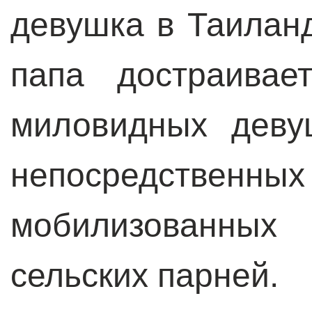
девушка в Таиланд
папа достраива
миловидных деву
непосредстве
мобилизованны
сельских парней.