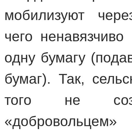
мобилизуют чере
чего ненавязчиво
одну бумагу (пода
бумаг). Так, сель
того не созн
«добровольцем»