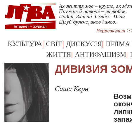
Ах життя моє – кругле, як м’яч
Пружне й палюче – як любов.
Падай. Злітай. Смійся. Плач.
Цілуй дужче, знов і знов.
Укрревкульт >
|
|
|
КУЛЬТУРА
СВІТ
ДИСКУСІЯ
ПРЯМА
|
|
ЖИТТЯ
АНТИФАШИЗМ
ДИВИЗИЯ ЗО
Саша Керн
Возм
окон
липк
запа