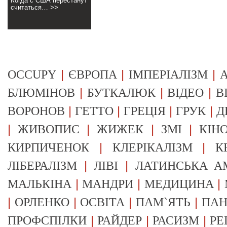
Когда с США перестанут
считаться… >>
|
|
|
OCCUPY
ЄВРОПА
ІМПЕРІАЛІЗМ
А
|
|
|
БЛЮМІНОВ
БУТКАЛЮК
ВІДЕО
В
|
|
|
|
ВОРОНОВ
ГЕТТО
ГРЕЦІЯ
ГРУК
Д
|
|
|
|
ЖИВОПИС
ЖИЖЕК
ЗМІ
КІН
|
|
КИРПИЧЕНОК
КЛЕРІКАЛІЗМ
К
|
|
ЛІБЕРАЛІЗМ
ЛІВІ
ЛАТИНСЬКА А
|
|
|
МАЛЬКІНА
МАНДРИ
МЕДИЦИНА
|
|
|
|
ОРЛЕНКО
ОСВІТА
ПАМ`ЯТЬ
ПА
|
|
|
ПРОФСПІЛКИ
РАЙДЕР
РАСИЗМ
РЕ