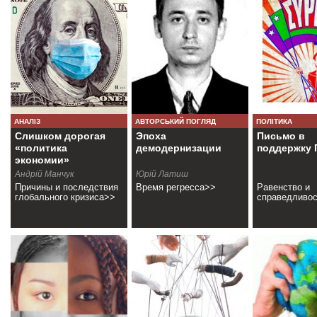
АНАЛІЗ
АВТОРСЬКИЙ ПОГЛЯД
ПОЛІТИКА
Слишком дорогая
Эпоха
Письмо в
«политика
демодернизации
поддержку 
экономии»
Андрій Манчук
Юрій Латиш
Причины и последствия
Время регресса>>
Равенство и
глобального кризиса>>
справедливо