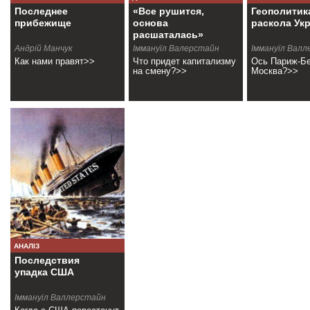
Последнее
«Все рушится,
Геополитик
прибежище
основа
раскола Ук
расшаталась»
Андрiй Манчук
Iммануїл Валерстайн
Iммануїл Вал
Как нами правят>>
Что придет капитализму
Ось Париж-Бе
на смену?>>
Москва?>>
АНАЛІЗ
Последствия
упадка США
Іммануіл Валлерстайн