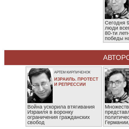
Сегодня 9
люди все
80-ти ле
победы н
АВТОР
АРТЕМ КИРПИЧЕНОК
ИЗРАИЛЬ. ПРОТЕСТ
И РЕПРЕССИИ
Война ускорила втягивания
Множеств
Израиля в воронку
представ
ограничения гражданских
политиче
свобод
Германии,
последни