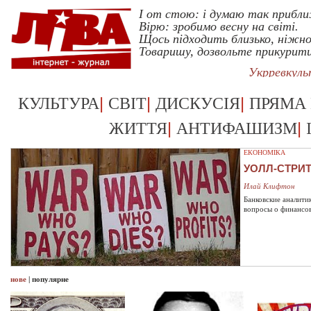
I от стою: i думаю так прибл
Вiрю: зробимо весну на свiтi.
Щось пiдходить близько, нiжно
Товаришу, дозвольте прикурит
Укрревкул
|
|
|
КУЛЬТУРА
СВІТ
ДИСКУСІЯ
ПРЯМА
|
|
ЖИТТЯ
АНТИФАШИЗМ
ЕКОНОМІКА
УОЛЛ-СТРИ
Илай Клифтон
Банковские аналити
вопросы о финансо
нове
|
популярне