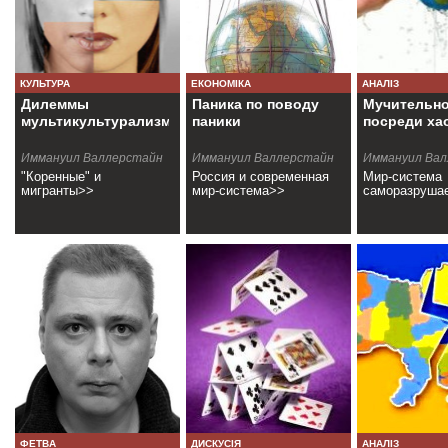
КУЛЬТУРА
ЕКОНОМІКА
АНАЛІЗ
Дилеммы
Паника по поводу
Мучительно
мультикультурализма
паники
посреди ха
Иммануил Валлерстайн
Иммануил Валлерстайн
Иммануил Ва
"Коренные" и
Россия и современная
Мир-система
мигранты>>
мир-система>>
саморазруша
ФЕТВА
ДИСКУСІЯ
АНАЛІЗ