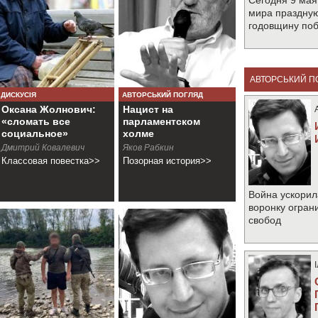
Сегодня 9 мая
мира праздную
годовщину по
АВТОРСЬКИЙ П
ДИСКУСІЯ
АВТОРСЬКИЙ ПОГЛЯД
Оксана Жолнович:
Нацист на
«сломать все
парламентском
социальное»
холме
Дмитрий Ковалевич
Яков Рабкин
Классовая повестка>>
Позорная история>>
Война ускорил
воронку огран
свобод