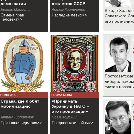
демократии
столетию СССР
непрочно
Бранко Марцетич
Артем Кирпиченок
В ходе Холодн
Отмена прав
Наследие левых>>
Советского Со
человека>>
его противник
Постсоветские
либерализмом 
считая назван
ПОЛІТИКА
ПРЯМА МОВА
Страна, где любят
«Принимать
мобилизацию
Украину в НАТО –
это провокация»
Артем Кирпиченок
Ноам Хомский
Призывная идиллия>>
Предпосылки войны>>