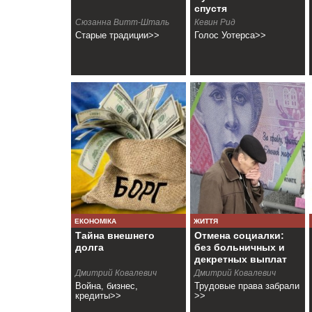
спустя
Сюзанна Витт-Шталь
Кевин Рид
Старые традиции>>
Голос Уотерса>>
ЕКОНОМІКА
ЖИТТЯ
Тайна внешнего
Отмена социалки:
долга
без больничных и
декретных выплат
Дмитрий Ковалевич
Дмитрий Ковалевич
Война, бизнес,
Трудовые права забрали
кредиты>>
>>