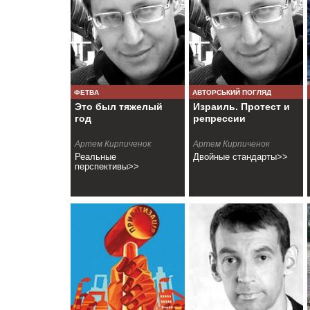
ФЕТВА
АВТОРСЬКИЙ ПОГЛЯД
Это был тяжелый
Израиль. Протест и
год
репрессии
Артем Кирпиченок
Артем Кирпиченок
Реальные
Двойные стандарты>>
перспективы>>