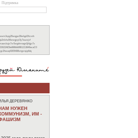
Підтримка
xwwm3vpg35wqgw28wlqpl2ltcvnh
6p2nlxhu56wwgjsyl3y7euzzjvf
nmawckajx7xr5wgdmnagn3j4gjv7x
23022AE8e888b8d9B1213846ecaC0
ckgc2hwuq43f29488vngvrejq4dq
ИЛЬЯ ДЕРЕВЯНКО
НАМ НУЖЕН
КОММУНИЗМ, ИМ -
ФАШИЗМ