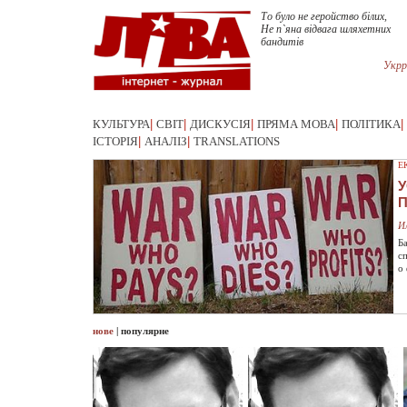
То було не геройство білих,
Не п`яна відвага шляхетних
бандитів
Укрр
КУЛЬТУРА
|
СВІТ
|
ДИСКУСІЯ
|
ПРЯМА МОВА
|
ПОЛІТИКА
|
ІСТОРІЯ
|
АНАЛІЗ
|
TRANSLATIONS
Е
У
И
Б
с
о
нове
|
популярне