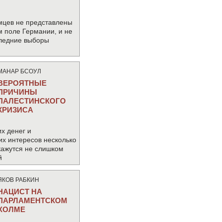
мцев не представлены
м поле Германии, и не
следние выборы
МАНАР БСОУЛ
ВЕРОЯТНЫЕ
ПРИЧИНЫ
ПАЛЕСТИНСКОГО
КРИЗИСА
х денег и
их интересов несколько
кажутся не слишком
й
ЯКОВ РАБКИН
НАЦИСТ НА
ПАРЛАМЕНТСКОМ
ХОЛМЕ