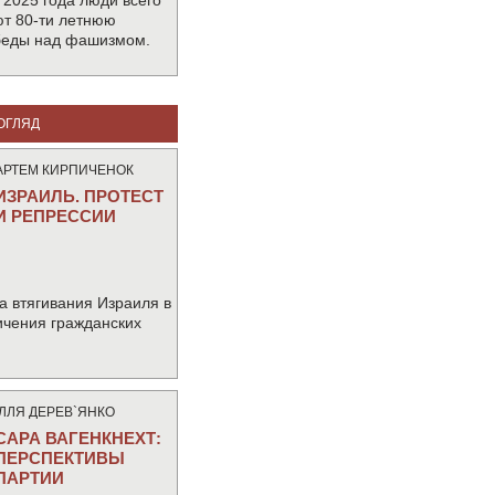
 2025 года люди всего
т 80-ти летнюю
беды над фашизмом.
ОГЛЯД
АРТЕМ КИРПИЧЕНОК
ИЗРАИЛЬ. ПРОТЕСТ
И РЕПРЕССИИ
а втягивания Израиля в
ичения гражданских
IЛЛЯ ДЕРЕВ`ЯНКО
САРА ВАГЕНКНЕХТ:
ПЕРСПЕКТИВЫ
ПАРТИИ