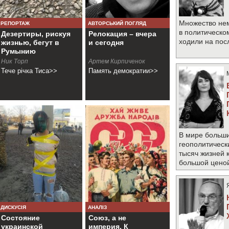
Множество не
РЕПОРТАЖ
АВТОРСЬКИЙ ПОГЛЯД
в политическо
Дезертиры, рискуя
Релокация – вчера
ходили на по
жизнью, бегут в
и сегодня
Румынию
Ник Торп
Артем Кирпиченок
Тече рiчка Тиса>>
Память демократии>>
В мире больши
геополитическ
тысяч жизней 
большой цено
ДИСКУСІЯ
АНАЛІЗ
Состояние
Союз, а не
украинской
империя. К