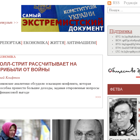
RSS
Редакція
евкульт >>
Підтримка
BTC: bc1qu5fqdlu8zd
BCH: qp87gcztla4lpzq
РЕПОРТАЖ
|
ЕКОНОМІКА
|
ЖИТТЯ
|
АНТИФАШИЗМ
|
BTG: btg1qgeq82g7ef
ETH: 0xe51FF8F0D4d
LTC: ltc1q3vrqe8tyzc
КОНОМІКА
ОЛЛ-СТРИТ РАССЧИТЫВАЕТ НА
ПРИБЫЛИ ОТ ВОЙНЫ
лай Клифтон
анковские аналитики обсудили эскалацию конфликта, которая
пособна принести большие доходы, задавая откровенные вопросы
ФЕТВА
 финансовой выгоде
>>>