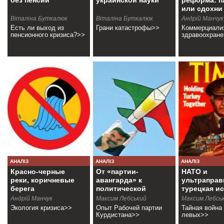
без пенсий
украинской науки
реформа: п
или сдохни
Віталіна Буткалюк
Віталіна Буткалюк
Андрiй Манчук
Есть ли выход из
Грани катастрофы>>
Коммерциали
пенсионного кризиса?>>
здравоохран
АНАЛІЗ
АНАЛІЗ
АНАЛІЗ
Красно-черные
От «партии-
НАТО и
реки, коричневые
авангарда» к
ультраправ
берега
политической
турецкая и
конфедерации
Андрiй Манчук
Максим Лебський
Максим Лебсь
Экология кризиса>>
Опыт Рабочей партии
Тайная война
Курдистана>>
левых>>