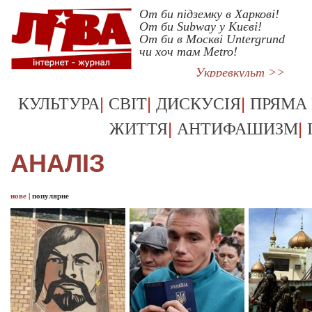
От би підземку в Харкові!
От би Subway у Києві!
От би в Москві Untergrund
чи хоч там Metro!
Укрревкульт >>
|
|
|
КУЛЬТУРА
СВІТ
ДИСКУСІЯ
ПРЯМА
|
|
ЖИТТЯ
АНТИФАШИЗМ
АНАЛІЗ
нове
|
популярне