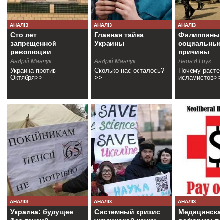
АНАЛІЗ
АНАЛІЗ
АНАЛІЗ
Сто лет
Главная тайна
Филиппины
запрещенной
Украины
социальны
революции
причины
гражданско
Андрій Манчук
Андрій Манчук
Леонід Грук
Украина против
Сколько нас осталось?
Почему расте
Октября>>
>>
исламистов>
АНАЛІЗ
АНАЛІЗ
АНАЛІЗ
Украина: будущее
Системный кризис
Медицинск