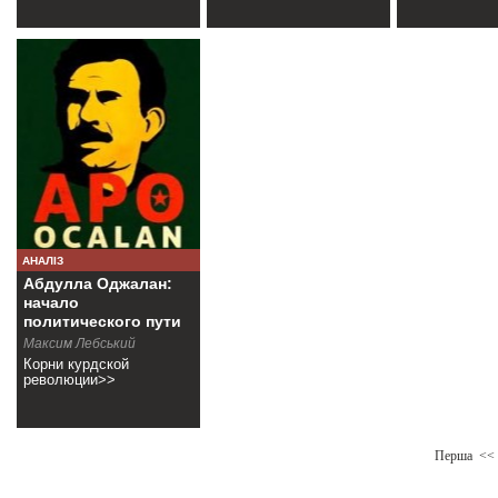
АНАЛІЗ
Абдулла Оджалан:
начало
политического пути
Максим Лебський
Корни курдской
революции>>
Перша
<<