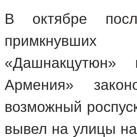
В октябре пос
примкнувши
«Дашнакцутюн»
Армения» законо
возможный роспус
вывел на улицы н