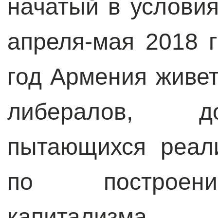
начатый в услови
апреля-мая 2018 г
год Армения живе
либералов, д
пытающихся реал
по построени
капитализма.