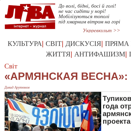
До волі, бідні, босі й голі!
не час сидіти у норі!
Мобілізуються тополі
під хмарним вітром на горі
Укрревкульт >>
|
|
|
КУЛЬТУРА
СВІТ
ДИСКУСІЯ
ПРЯМА
|
|
ЖИТТЯ
АНТИФАШИЗМ
Світ
«АРМЯНСКАЯ ВЕСНА»:
Давид Арутюнов
Тупиков
года от
армянск
проекта