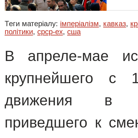
Теги матеріалу:
імперіалізм
,
кавказ
,
кр
політики
,
срср-ex
,
сша
В апреле-мае ис
крупнейшего с 1
движения в и
приведшего к сме