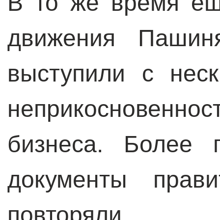
В то же время ещ
движения Пашин
выступили с нес
неприкосновеннос
бизнеса. Более 
документы прави
повторяли