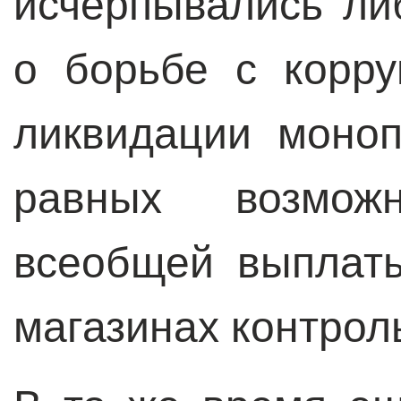
исчерпывались л
о борьбе с корру
ликвидации моноп
равных возмож
всеобщей выплат
магазинах контрол