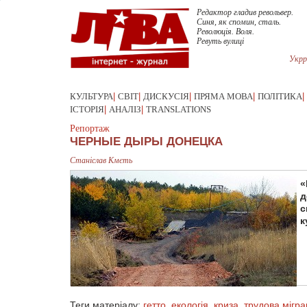
Редактор гладив револьвер.
Синя, як спомин, сталь.
Революція. Воля.
Ревуть вулиці
Укрр
КУЛЬТУРА
|
СВІТ
|
ДИСКУСІЯ
|
ПРЯМА МОВА
|
ПОЛІТИКА
|
ІСТОРІЯ
|
АНАЛІЗ
|
TRANSLATIONS
Репортаж
ЧЕРНЫЕ ДЫРЫ ДОНЕЦКА
Станіслав Кмєть
«
д
с
к
Теги матеріалу:
гетто
,
екологія
,
криза
,
трудова мігра