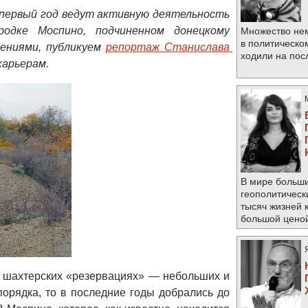
в первый год ведут активную деятельность
родке Моспино, подчиненном донецкому
Множество не
в политическо
щениями, публикуем
репортаж
Станислава 
ходили на по
карьерам.
В мире больши
геополитическ
тысяч жизней 
большой цено
в шахтерских «резервациях» — небольших и
порядка, то в последние годы добрались до