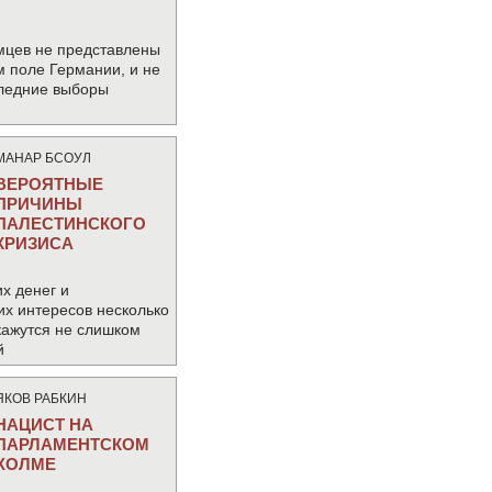
мцев не представлены
м поле Германии, и не
следние выборы
МАНАР БСОУЛ
ВЕРОЯТНЫЕ
ПРИЧИНЫ
ПАЛЕСТИНСКОГО
КРИЗИСА
х денег и
их интересов несколько
кажутся не слишком
й
ЯКОВ РАБКИН
НАЦИСТ НА
ПАРЛАМЕНТСКОМ
ХОЛМЕ