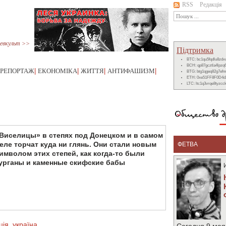
RSS
Редакція
евкульт >>
Підтримка
BTC: bc1qu5fqdlu8zd
BCH: qp87gcztla4lpzq
РЕПОРТАЖ
|
ЕКОНОМІКА
|
ЖИТТЯ
|
АНТИФАШИЗМ
|
BTG: btg1qgeq82g7ef
ETH: 0xe51FF8F0D4d
LTC: ltc1q3vrqe8tyzc
Виселицы» в степях под Донецком и в самом
еле торчат куда ни глянь. Они стали новым
ФЕТВА
имволом этих степей, как когда-то были
урганы и каменные скифские бабы
ція
,
україна