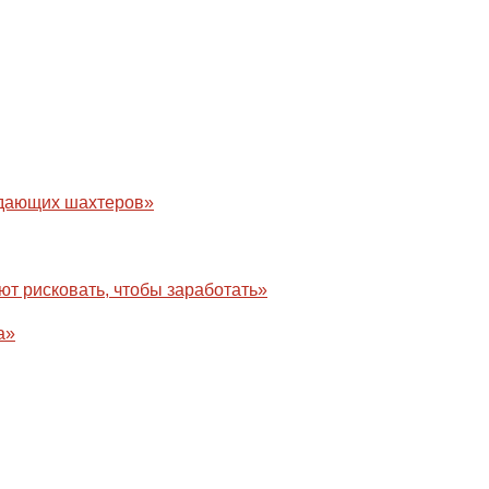
одающих шахтеров»
т рисковать, чтобы заработать»
а»