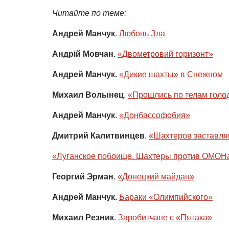
Читайте по теме:
Андрей Манчук
.
Любовь Зла
Андрій Мовчан.
«Двометровий горизонт»
Андрей Манчук.
«Дикие шахты» в Снежном
Михаил Волынец
.
«Прошлись по телам гол
Андрей Манчук
.
«Донбассофобия»
Дмитрий Калитвинцев
.
«Шахтеров заставляю
«Луганское побоище. Шахтеры против ОМОН
Георгий Эрман
.
«Донецкий майдан»
Андрей Манчук
.
Бараки «Олимпийского»
Михаил Резник
.
Заробитчане с «Пятака»