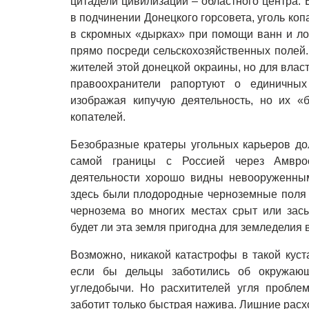
цитадели цивилизации – областного центра. В
в подчинении Донецкого горсовета, уголь коп
в скромных «дырках» при помощи ванн и лоп
прямо посреди сельскохозяйственных полей.
жителей этой донецкой окраины, но для влас
правоохранители рапортуют о единичных
изображая кипучую деятельность, но их «
копателей.
Безобразные кратеры угольных карьеров до
самой границы с Россией через Амврос
деятельности хорошо видны невооруженны
здесь были плодородные черноземные поля 
чернозема во многих местах срыт или засы
будет ли эта земля пригодна для земледелия
Возможно, никакой катастрофы в такой кус
если бы дельцы заботились об окружающ
угледобычи. Но расхитителей угля пробле
заботит только быстрая нажива. Лишние расхо