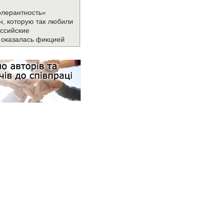
олерантность»
н, которую так любили
ссийские
 оказалась фикцией