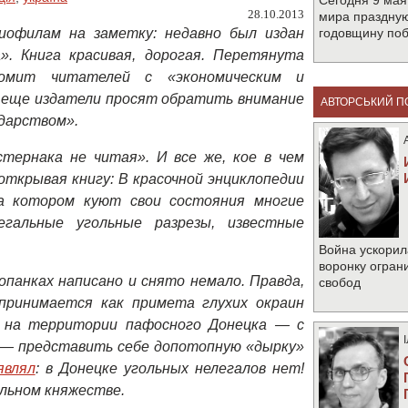
Сегодня 9 мая
28.10.2013
мира праздную
иофилам на заметку: недавно был издан
годовщину по
». Книга красивая, дорогая. Перетянута
комит читателей с «экономическим и
 еще издатели просят обратить внимание
АВТОРСЬКИЙ П
ударством».
тернака не читая». И все же, кое в чем
открывая книгу: В красочной энциклопедии
на котором куют свои состояния многие
гальные угольные разрезы, известные
Война ускорил
воронку огран
опанках написано и снято немало. Правда,
свобод
спринимается как примета глухих окраин
о на территории пафосного Донецка — с
и — представить себе допотопную «дырку»
являл
: в Донецке угольных нелегалов нет!
дельном княжестве.