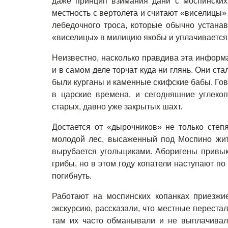
даже принцип взимания дани с моспинских
местность с вертолета и считают «виселицы
лебедочного троса, которые обычно устана
«виселицы» в милицию якобы и уплачивается
Неизвестно, насколько правдива эта информ
и в самом деле торчат куда ни глянь. Они ста
были курганы и каменные скифские бабы. Гово
в царские времена, и сегодняшние углеко
старых, давно уже закрытых шахт.
Достается от «дырочников» не только сте
молодой лес, высаженный под Моспино жит
вырубается угольщиками. Аборигены привык
грибы, но в этом году копатели наступают п
погибнуть.
Работают на моспинских копанках приезжи
экскурсию, рассказали, что местные перестал
там их часто обманывали и не выплачивали