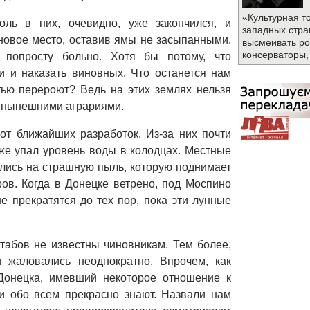
«Культурная т
ль в них, очевидно, уже закончился, и
западных стра
новое место, оставив ямы не засыпанными.
высмеивать ро
консерваторы,
 попросту больно. Хотя бы потому, что
и и наказать виновных. Что останется нам
тью перероют? Ведь на этих землях нельзя
й нынешними аграриями.
от ближайших разработок. Из-за них почти
же упал уровень воды в колодцах. Местные
лись на страшную пыль, которую поднимает
ров. Когда в Донецке ветрено, под Моспино
 прекратятся до тех пор, пока эти лунные
штабов не известны чиновникам. Тем более,
 жаловались неоднократно. Впрочем, как
Донецка, имевший некоторое отношение к
и обо всем прекрасно знают. Назвали нам