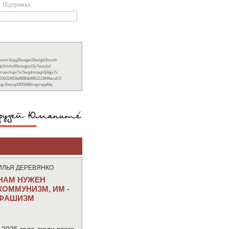
Підтримка
xwwm3vpg35wqgw28wlqpl2ltcvnh
6p2nlxhu56wwgjsyl3y7euzzjvf
nmawckajx7xr5wgdmnagn3j4gjv7x
23022AE8e888b8d9B1213846ecaC0
ckgc2hwuq43f29488vngvrejq4dq
ИЛЬЯ ДЕРЕВЯНКО
НАМ НУЖЕН
КОММУНИЗМ, ИМ -
ФАШИЗМ