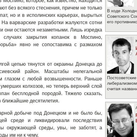
 Моспино, которое, как известно, находится
ают без всякого стеснения, причем не только
В ходе Холодн
ат, но и в исполинских карьерах, вырытых
Советского Со
его противник
 На варварские разработки жалуются сотни
ти они остаются незаметными. Лишь изредка
 случаях закрытия копанок в Моспино,
борьба» явно не сопоставима с размахом
лгой цепью тянутся от окраины Донецка до
иевский район. Масштабы нелегальной
Постсоветские
м глазом с любой возвышенности. Раньше
либерализмом 
умерших колхозов, но теперь верхний слой
считая назван
пан бесплодной породой. Тяжело сказать,
 в ближайшие десятилетия.
тарной добыче под Донецком и не было бы,
ей среде и ликвидировали последствия
мы окружающей среды, увы, не заботят, а
ды им ни к чему.