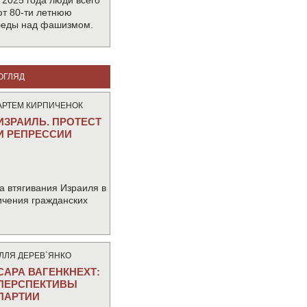
 2025 года люди всего
т 80-ти летнюю
беды над фашизмом.
ОГЛЯД
АРТЕМ КИРПИЧЕНОК
ИЗРАИЛЬ. ПРОТЕСТ
И РЕПРЕССИИ
а втягивания Израиля в
ичения гражданских
IЛЛЯ ДЕРЕВ`ЯНКО
САРА ВАГЕНКНЕХТ:
ПЕРСПЕКТИВЫ
ПАРТИИ