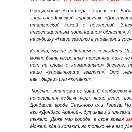
Предисловие Всеволода Петровского:
Библ
энциклопедический справочник «Донетчина
итальянской кожей с позолотой. Зна
инвестиционным потенциалом области». А
на рубрику «Наши земляки в управлении гос
Конечно, мы не собираемся «осуждать Пас
можно быть уверенным наверняка, даже не 
нет ни слова о криминальном бизнесе, 
наши «управляющие земляки». Это неле
как «дырки» или «копанки».
Конечно, эта тема не нова. О донбасских к
нелегальная добыча угля, чаще всего, во
Донбасса, вроде Снежного или Тореза. Н
его «Донбасс Ареной», бутиками и плазам
тяжело. Даже мэр города, в свое время
за
Может, где и копают, но только не в его у