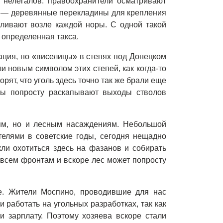
 нелегалов: правоохранители осматривают
» — деревянные перекладины для крепления
вливают возле каждой норы. С одной такой
 определенная такса.
ация, но «виселицы» в степях под Донецком
ли новым символом этих степей, как когда-то
рят, что уголь здесь точно так же брали еще
пы попросту раскапывают выходы стволов
пям, но и лесным насаждениям. Небольшой
елями в советские годы, сегодня нещадно
ли охотиться здесь на фазанов и собирать
о всем фронтам и вскоре лес может попросту
е. Жители Моспино, проводившие для нас
и работать на угольных разработках, так как
 зарплату. Поэтому хозяева вскоре стали