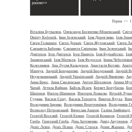
разом>>
Перша
<<
1
Віталіна Буткалюк
,
Олександр Богаченко-Мішевський
,
Cвiтл
Dmitry Kolesnik
,
Iван Зеленський
,
Iлля Дерев`янко
,
Iлля Зна
Євген Голишкін
,
Євген Деркач
,
Євген Жутовський
,
Євген Ла
Єлизавета Бабенко
,
Єлизавета Смірнова
,
Іван Зеленський
,
Ів
Дімітрієв
,
Ігор Дмітрієв
,
Ігор Панюта
,
Ілля Будрайтскіс
,
Ілл
Знаменський
,
Ілля Матвєєв
,
Ілля Фєдосєєв
,
Ірина Чеботніков
Колесников
,
Ана Лусия Кальдерон
,
Анастасiя Котляр
,
Анато
Манчук
,
Андрій Бондаренко
,
Андрій Бродецький
,
Андрій В
Недзельницький
,
Андрій Український
,
Андрій Яковенко
,
Анд
Анна Брюс
,
Анна Смоленская
,
Антон Шеховцов
,
Арина Мур
Чапай
,
Аттила Вайнаи
,
Байэль Исаев
,
Бермет Борубаєва
,
Бор
Шапінов
,
Віктор Шапинов
,
Вікторія Ломаско
,
Віталій Лука
Гудима
,
Василе Єрну
,
Василь Терещук
,
Виктор Ядуха
,
Вин
Володимир Іщенко
,
Володимир Веретенніков
,
Володимир Г
Всеволод Петровський
,
Вячеслав Азаров
,
Галіна Амфіміаді
Георгій Веселий
,
Георгій Ерман
,
Георгій Комаров
,
Георгій
Глоба
,
Григорий Глоба
,
Діна Артеменко
,
Давiд Арутюнов
,
Д
Деніс Левін
,
Деніс Пілаш
,
Деніс Строєв
,
Денис Жарких
,
Де