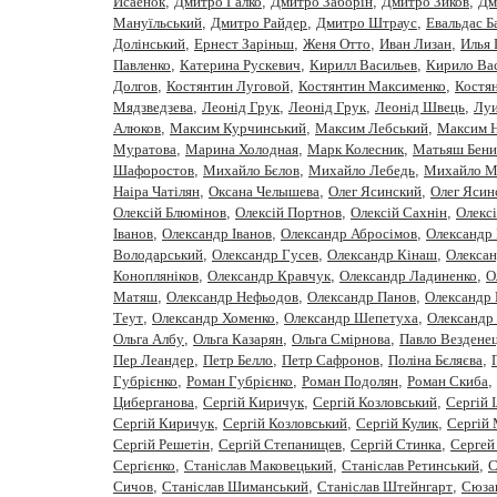
Исаенок
,
Дмитро Галко
,
Дмитро Заборiн
,
Дмитро Зиков
,
Дм
Мануїльський
,
Дмитро Райдер
,
Дмитро Штраус
,
Евальдас Б
Долінський
,
Ернест Заріньш
,
Женя Отто
,
Иван Лизан
,
Илья 
Павленко
,
Катерина Рускевич
,
Кирилл Васильев
,
Кирило Вас
Долгов
,
Костянтин Луговой
,
Костянтин Максименко
,
Костя
Мядзведзева
,
Леонiд Грук
,
Леонід Грук
,
Леонід Швець
,
Луи
Алюков
,
Максим Курчинський
,
Максим Лебський
,
Максим 
Муратова
,
Марина Холодная
,
Марк Колесник
,
Матьяш Бени
Шафоростов
,
Михайло Бєлов
,
Михайло Лебедь
,
Михайло М
Наіра Чатілян
,
Оксана Челышева
,
Олег Ясинский
,
Олег Ясин
Олексій Блюмінов
,
Олексій Портнов
,
Олексій Сахнін
,
Олекс
Iванов
,
Олександр Іванов
,
Олександр Абросімов
,
Олександр 
Володарський
,
Олександр Гусев
,
Олександр Кінаш
,
Олекса
Конопляніков
,
Олександр Кравчук
,
Олександр Ладиненко
,
О
Матяш
,
Олександр Нефьодов
,
Олександр Панов
,
Олександр 
Теут
,
Олександр Хоменко
,
Олександр Шепетуха
,
Олександр
Ольга Албу
,
Ольга Казарян
,
Ольга Смірнова
,
Павло Вездене
Пер Леандер
,
Петр Белло
,
Петр Сафронов
,
Полiна Бєляєва
,
Губрiєнко
,
Роман Губрієнко
,
Роман Подолян
,
Роман Скиба
,
Циберганова
,
Сергiй Киричук
,
Сергiй Козловський
,
Сергій 
Сергій Киричук
,
Сергій Козловський
,
Сергій Кулик
,
Сергій
Сергій Решетін
,
Сергій Степанищев
,
Сергій Стинка
,
Сергей
Сергiєнко
,
Станіслав Маковецький
,
Станіслав Ретинський
,
С
Сичов
,
Станіслав Шиманський
,
Станіслав Штейнгарт
,
Сюза