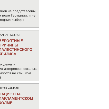
мцев не представлены
м поле Германии, и не
следние выборы
МАНАР БСОУЛ
ВЕРОЯТНЫЕ
ПРИЧИНЫ
ПАЛЕСТИНСКОГО
КРИЗИСА
х денег и
их интересов несколько
кажутся не слишком
й
ЯКОВ РАБКИН
НАЦИСТ НА
ПАРЛАМЕНТСКОМ
ХОЛМЕ