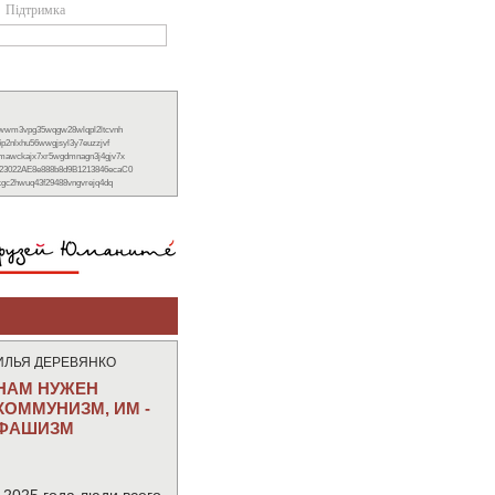
Підтримка
xwwm3vpg35wqgw28wlqpl2ltcvnh
6p2nlxhu56wwgjsyl3y7euzzjvf
nmawckajx7xr5wgdmnagn3j4gjv7x
23022AE8e888b8d9B1213846ecaC0
ckgc2hwuq43f29488vngvrejq4dq
ИЛЬЯ ДЕРЕВЯНКО
НАМ НУЖЕН
КОММУНИЗМ, ИМ -
ФАШИЗМ