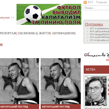
RSS
Редакція
евкульт >>
Підтримка
BTC: bc1qu5fqdlu8zd
BCH: qp87gcztla4lpzq
РЕПОРТАЖ
|
ЕКОНОМІКА
|
ЖИТТЯ
|
АНТИФАШИЗМ
|
BTG: btg1qgeq82g7ef
ETH: 0xe51FF8F0D4d
LTC: ltc1q3vrqe8tyzc
Н
ФЕТВА
АВТОРСЬКИЙ ПОГЛЯД
АВТОРСЬКИЙ ПОГЛЯД