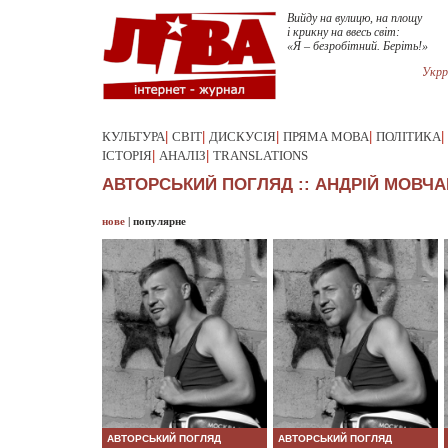
Вийду на вулицю, на площу
і крикну на ввесь світ:
«Я – безробітний. Беріть!»
Укрр
КУЛЬТУРА
|
СВІТ
|
ДИСКУСІЯ
|
ПРЯМА МОВА
|
ПОЛІТИКА
|
ІСТОРІЯ
|
АНАЛІЗ
|
TRANSLATIONS
АВТОРСЬКИЙ ПОГЛЯД :: АНДРІЙ МОВЧА
нове
|
популярне
АВТОРСЬКИЙ ПОГЛЯД
АВТОРСЬКИЙ ПОГЛЯД