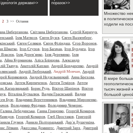
ідеологія держави>>
поразок>>
Множество не
в политическо
2
3
>>
Остання
ходили на по
ана Циберганова
,
Cвітлана Циберганова
,
Cергiй Киричук
,
менський
,
Iлля Матвєєв
,
Євген Бузєв
,
Євген Валленберг
,
кінський
,
Євген Селяков
,
Євген Філіндаш
,
Єгор Воронов
,
ан Шматко
,
Ігор Єгупов
,
Ігор Багачак
,
Ігор Бурдига
,
Ігор
я Власюк
,
Ілля Дерев`янко
,
Ілля Деревянко
,
Ілля
а
,
Айна Курманова
,
Аліса Блінцова
,
Александр
лiй Ткачук
,
Анатолій Каплан
,
Андрiй Бондаренко
,
Андрiй
олянський
,
Андрій Любецький
,
Андрій Мовчан
,
Андрій
рей Коряковцев
,
Андрей Недзельницкий
,
Анна Брехова
,
В мире больши
омська
,
Артем Кирпиченок
,
Артем Теміров
,
Артем
геополитическ
ис Кагарлицький
,
Борис Рудь
,
Вiктор Шапiнов
,
Віктор
тысяч жизней 
щук
,
Віталіна Буткалюк
,
Вадим Граєвський
,
Вадим
большой цено
сен Буле
,
Владимир Веретенников
,
Владимир Мироненко
,
рачов
,
Володимир Фрідман
,
Володимир Чемерис
,
,
Галина Лебединська
,
Ганна Гриценко
,
Георгiй Комаров
,
 Мамедов
,
Георгий Комаров
,
Глеб Простаков
,
Григорій
анила Глумов
,
Данило Полторацький
,
Дар`я Душечкіна
,
нис Лёвкин
,
Джессика Домингес
,
Дмитрий Зарх
,
Дмитрий