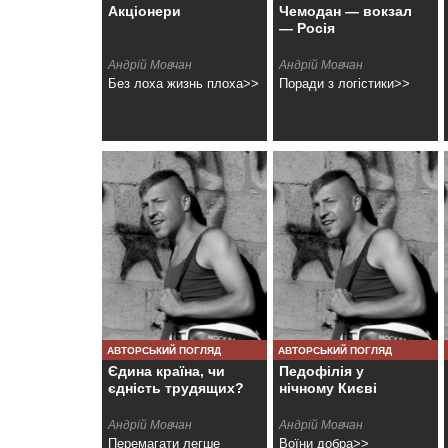
Акціонери
Чемодан — вокзал
— Росія
Андрій Мовчан
Андрій Мовчан
Без лоха жизнь плоха>>
Поради з логістики>>
АВТОРСЬКИЙ ПОГЛЯД
АВТОРСЬКИЙ ПОГЛЯД
Єдина країна, чи
Педофілія у
єдність трудящих?
нічному Києві
Андрій Мовчан
Андрій Мовчан
Перемагати легше
Воїни добра>>