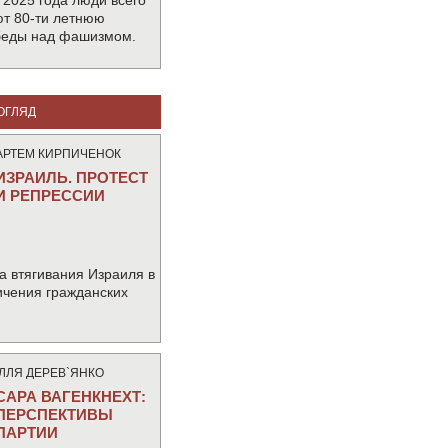
 2025 года люди всего
т 80-ти летнюю
беды над фашизмом.
ОГЛЯД
АРТЕМ КИРПИЧЕНОК
ИЗРАИЛЬ. ПРОТЕСТ
И РЕПРЕССИИ
а втягивания Израиля в
ичения гражданских
IЛЛЯ ДЕРЕВ`ЯНКО
САРА ВАГЕНКНЕХТ:
ПЕРСПЕКТИВЫ
ПАРТИИ