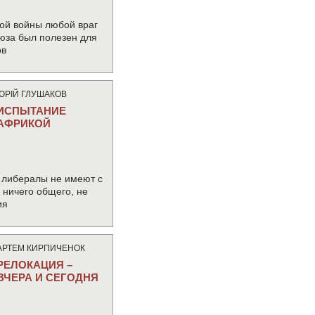
ой войны любой враг
юза был полезен для
ов
ЮРIЙ ГЛУШАКОВ
ИСПЫТАНИЕ
АФРИКОЙ
 либералы не имеют с
ничего общего, не
ия
АРТЕМ КИРПИЧЕНОК
РЕЛОКАЦИЯ –
ВЧЕРА И СЕГОДНЯ