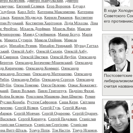
итро Колесник
,
Дмитро Мануїльский
,
Дмитро
альчунас
,
Евгений Селяков
,
Егор Воронов
,
Едуард
В ходе Холодн
Голубцов
,
Карл Лебт
,
Катерина Максименко
,
Катерина
Советского Со
ільєв
,
Кирило Мєдвєдєв
,
Кирило Рижанов
,
Костянтин
его противник
нтин Рєуцький
,
Костянтин Харітонов
,
Лідія Міхєєва
,
Ліна
с Фрейтас
,
Міхаель Дорфман
,
Мішель Ямін
,
Максим
Нечипоренко
,
Мамед Сулейманов
,
Манар Бсоул
,
Марія
к
,
Микита Сутирін
,
Микола Олійник
,
Микола
агід
,
Михайло Резник
,
Михайло Урицький
,
Мурад Гаттал
,
ський
,
Олексiй Албу
,
Олексiй Сахнiн
,
Олексій Албу
,
ій Смирнов
,
Олексій Цвєтков
,
Олексій Якубін
,
Олександр
Берегов
,
Олександр Богаченко-Мішевський
,
Олександр
ндр Кириченко
,
Олександр Коммарі
,
Олександр
лександр Лехтман
,
Олександр Матюшенко
,
Олександр
Постсоветские
Рибiн
,
Олександр Рибін
,
Олександр Сєргєєв
,
Олександр
либерализмом 
 Шубін
,
Олена Томенко
,
Олеся Орленко
,
Олжас Кожахмет
,
считая назван
цький
,
Павло Вольвач
,
Павло Григорчук
,
Падріно Фахмі
,
Поліна Бєляєва
,
Роксолана Машкова, Іван Шматко
,
Роман
Руслан Коцаба
,
Рустем Сафронов
,
Саша Керн
,
Світлана
Ільченко
,
Сергій Вілков
,
Сергій Гузь
,
Сергій Жадан
,
 Марков
,
Сергій Мовчан
,
Сергій Одаренко
,
Сергій Одарич
,
 Васильев
,
Сергей Киричук
,
Сергей Падалкин
,
Станiслав
таніслав Сілантьєв
,
Станіслав Сергієнко
,
Станіслав
нна Витт-Шталь
,
Тємур Піпія
,
Тім Настін
,
Тімур Нізамов
,