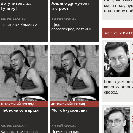
Сегодня 9 мая
Вступитесь за
Альянс дрімучості
мира праздную
Тундру!
й сірості
годовщину по
Андрій Мовчан
Андрій Мовчан
Политзэки Крыма>>
Щодо
європосередностей>>
АВТОРСЬКИЙ П
Война ускорил
воронку огран
свобод
АВТОРСЬКИЙ ПОГЛЯД
АВТОРСЬКИЙ ПОГЛЯД
Небесна олігархія
Мої обкусані лікті
Андрій Мовчан
Андрій Мовчан
Клерикалізм як нова
Причини наших