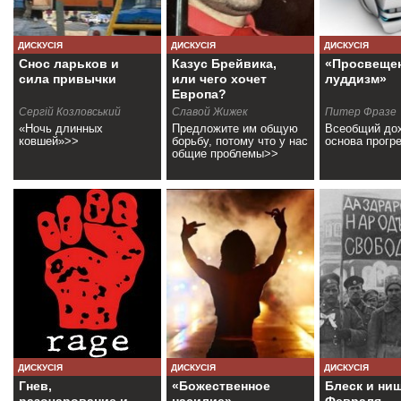
ДИСКУСІЯ
ДИСКУСІЯ
ДИСКУСІЯ
Снос ларьков и
Казус Брейвика,
«Просвеще
сила привычки
или чего хочет
луддизм»
Европа?
Сергій Козловський
Славой Жижек
Питер Фразе
«Ночь длинных
Предложите им общую
Всеобщий дох
ковшей»>>
борьбу, потому что у нас
основа прогр
общие проблемы>>
ДИСКУСІЯ
ДИСКУСІЯ
ДИСКУСІЯ
Гнев,
«Божественное
Блеск и ни