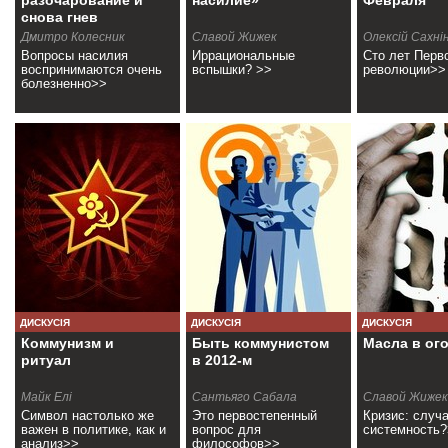
разочарование и
насилие»
Февраля
снова гнев
Дмитро Колесник
Славой Жижек
Олексiй Сахнi
Вопросы насилия
Иррациональные
Сто лет Перв
воспринимаются очень
вспышки? >>
революции>>
болезненно>>
ДИСКУСІЯ
ДИСКУСІЯ
ДИСКУСІЯ
Коммунизм и
Быть коммунистом
Масла в ог
ритуал
в 2012-м
Майк Елі
Сантьяго Сабала
Славой Жижек
Символ настолько же
Это первостепенный
Кризис: случ
важен в политике, как и
вопрос для
системность
анализ>>
философов>>