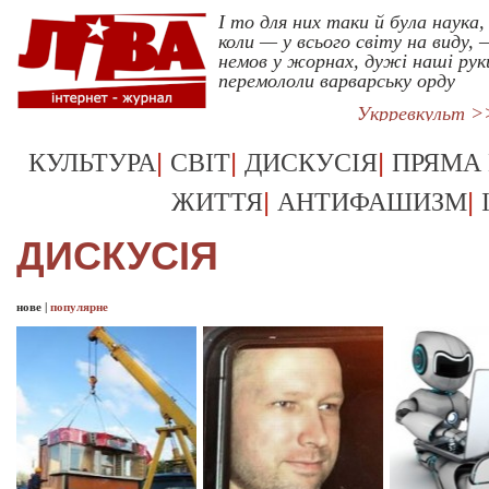
І то для них таки й була наука,
коли — у всього світу на виду, 
немов у жорнах, дужі наші рук
перемололи варварську орду
Укрревкульт >
|
|
|
КУЛЬТУРА
СВІТ
ДИСКУСІЯ
ПРЯМА
|
|
ЖИТТЯ
АНТИФАШИЗМ
ДИСКУСІЯ
нове
|
популярне