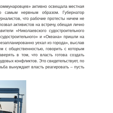
«коммунаровцев» активно освещала местная
го самым нервным образом. Губернатор
рналистов, что рабочие протесты ничем не
позвал активистов на встречу, обещая лично
вители «Николаевского судостроительного
 судостроительного» и «Океана» пришли на
«незапланированно уехал из города», выслав
ям с общественностью, говорить с которым
верять в том, что власть готова создать
довых конфликтов. Это свидетельствует, по
рьба вынуждает власть реагировать – пусть