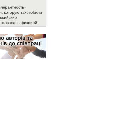
олерантность»
н, которую так любили
ссийские
 оказалась фикцией