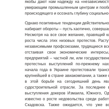
якобы дают нам надежду на «независимость
умирающим промышленным центрам и пообща
происходящего и осознать глубину социально
Однако позитивные тенденции действительно 
набирает обороты – пусть хаотично, совершая
Несмотря на все свое желание, правящий к
роста числа этих низовых протестов. Рас
независимыми профсоюзами, трудящиеся все
отстаивая свои экономические интерес
предприятий – частной ли, или государственн
протестных выступлений по-прежнему нах
начала года в Украине протестовали транс
крупнейшей в стране авиакомпании, а также
в этой борьбе на сегодняшний день явл
судостроительной отрасли. За последнее
выступления докеров Измаила, Южного, Оде
известно о росте недовольства среди работ
Скадовска. Также ожидается, что уже 