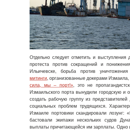
Отдельно следует отметить и выступления 
протеста против сокращений и понижен
Ильичевске, борьба против уничтожени
митинги
, организованные докерами Измаила,
сила, мы – порт!»
, это не пропагандистс
Измаильского порта вынудили городскую и о
создать рабочую группу из представителей
социальных проблем трудящихся. Характер
Измаиле портовики скандировали лозунг: «
бастовали экипажи нескольких судов Дуна
выплаты причитающейся им зарплаты. Одно и