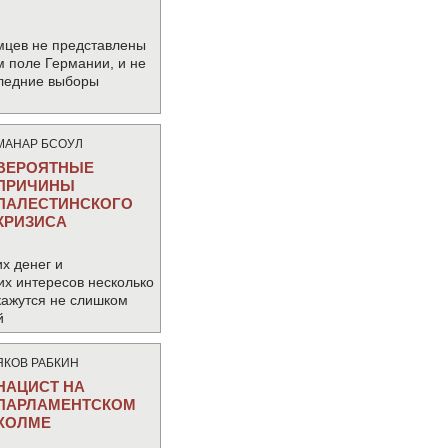
мцев не представлены
м поле Германии, и не
следние выборы
МАНАР БСОУЛ
ВЕРОЯТНЫЕ
ПРИЧИНЫ
ПАЛЕСТИНСКОГО
КРИЗИСА
х денег и
их интересов несколько
кажутся не слишком
й
ЯКОВ РАБКИН
НАЦИСТ НА
ПАРЛАМЕНТСКОМ
ХОЛМЕ