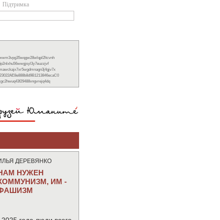
Підтримка
xwwm3vpg35wqgw28wlqpl2ltcvnh
6p2nlxhu56wwgjsyl3y7euzzjvf
nmawckajx7xr5wgdmnagn3j4gjv7x
23022AE8e888b8d9B1213846ecaC0
ckgc2hwuq43f29488vngvrejq4dq
ИЛЬЯ ДЕРЕВЯНКО
НАМ НУЖЕН
КОММУНИЗМ, ИМ -
ФАШИЗМ