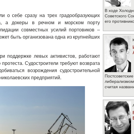
В ходе Холодн
ли о себе сразу на трех градообразующих
Советского Со
его противник
ва, а докеры в речном и морском порту
олидации совместных усилий портовиков –
может быть организована одна из крупнейших
ри поддержке левых активистов, работают
 протеста. Судостроители требуют возврата
обиваться возрождения судостроительной
Постсоветские
 николаевских предприятий.
либерализмом 
считая назван