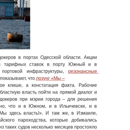
докеров в портах Одесской области. Акции
ия тарифных ставок в порту Южный и в
я портовой инфраструктуры,
резонансные 
 показывают, что
лозунг «Мы –

кое клише, а констатация факта. Рабочие
бластную власть пойти на прямой диалог и
 докеров при мэрии города – для решения
но, что и в Южном, и в Ильичевске, и в
Мы здесь власть!». И там же, в Измаиле,
йского пароходства, которые добивались
з таких судов несколько месяцев простояло