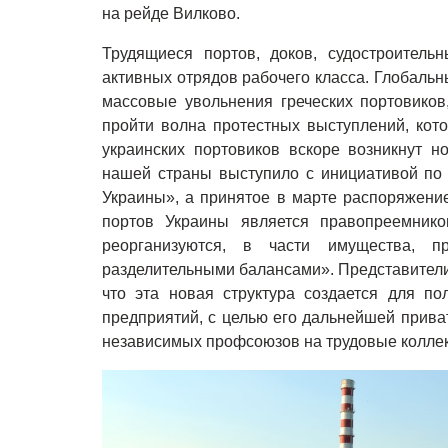
на рейде Вилково.
Трудящиеся портов, доков, судостроител
активных отрядов рабочего класса. Глобальн
массовые увольнения греческих портовиков,
пройти волна протестных выступлений, кото
украинских портовиков вскоре возникнут н
нашей страны выступило с инициативой по
Украины», а принятое в марте распоряжени
портов Украины является правопреемнико
реорганизуются, в части имущества, п
разделительными балансами». Представител
что эта новая структура создается для п
предприятий, с целью его дальнейшей прива
независимых профсоюзов на трудовые коллек