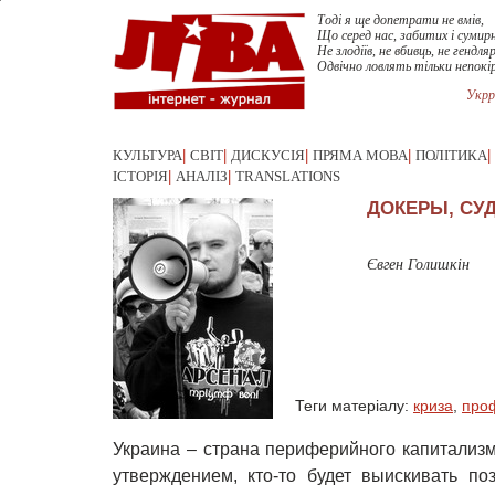
Тоді я ще допетрати не вмів,
Що серед нас, забитих і сумирн
Не злодіїв, не вбивць, не гендляр
Одвічно ловлять тільки непокі
Укрр
КУЛЬТУРА
|
СВІТ
|
ДИСКУСІЯ
|
ПРЯМА МОВА
|
ПОЛІТИКА
|
ІСТОРІЯ
|
АНАЛІЗ
|
TRANSLATIONS
ДОКЕРЫ, СУ
Євген Голишкін
Теги матеріалу:
криза
,
про
Украина – страна периферийного капитализма
утверждением, кто-то будет выискивать по