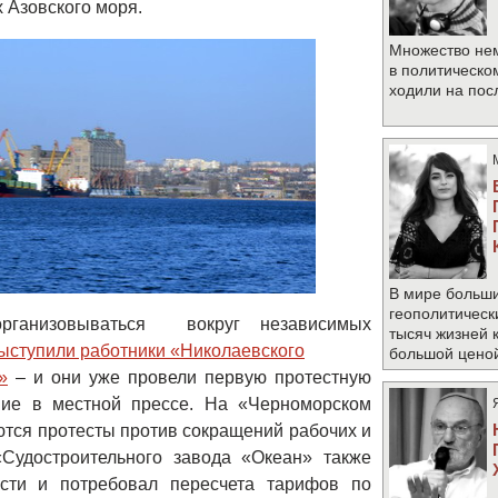
 Азовского моря.
Множество не
в политическо
ходили на по
В мире больши
геополитическ
организовываться вокруг независимых
тысяч жизней 
ыступили работники «Николаевского

большой цено
»
– и они уже провели первую протестную
ние в местной прессе. На «Черноморском
тся протесты против сокращений рабочих и
«Судостроительного завода «Океан» также
сти и потребовал пересчета тарифов по