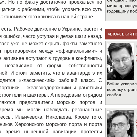
Сегодня 9 мая
». Но по факту достаточно проехаться по
мира праздную
ться с рабочими, чтобы уловить всю суть
годовщину по
-экономического кризиса в нашей стране.
есть. Рабочее движение в Украине, растет и
АВТОРСЬКИЙ П
 ошибки, часто уступая и делая шаги назад.
ласс уже не может скрыть факты заметного
тут противоречия между «официальными» и
 активнее вступают в трудовые конфликты,
ы, независимо от формы собственности
ой. И стоит заметить, что в авангарде этих
одится «классический» рабочий класс. С
Война ускорил
портники – железнодорожники и работники
воронку огран
 строители и шахтеры. А передовым отрядом
свобод
яются представители морских портов и
 время мы могли наблюдать резонансные
ссы, Ильичевска, Николаева. Кроме того,
ников Херсонского морского порта и порта
во время нынешней навигации протесты