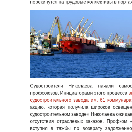
перекинутся на трудовые коллективы в портах
Судостроители Николаева начали само
профсоюзов. Инициаторами этого процесса
в
судостроительного завода им. 61 коммунара
акцию, которая получила широкое освеще
судостроительном заводе» Николаева ожидаю
отсутствия отраслевых заказов. Профком 
вступил в тяжбы по возврату задолженно