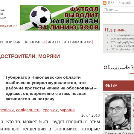
RSS
Редакція
их,
ів –
рних
евкульт >>
Підтримка
BTC: bc1qu5fqdlu8zd
BCH: qp87gcztla4lpzq
РЕПОРТАЖ
|
ЕКОНОМІКА
|
ЖИТТЯ
|
АНТИФАШИЗМ
|
BTG: btg1qgeq82g7ef
ETH: 0xe51FF8F0D4d
LTC: ltc1q3vrqe8tyzc
ДОСТРОИТЕЛИ, МОРЯКИ
Губернатор Николаевской области
озабоченно уверял журналистов, что
ФЕТВА
рабочие протесты ничем не обоснованы –
однако, одновременно с этим, позвал
активистов на встречу
фспілки
,
солідарність
,
срср-ex
,
україна
20.04.2013
. Кто-то, может быть, будет спорить с этим
зитивные тенденции в экономике, которые