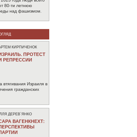
 2025 года люди всего
т 80-ти летнюю
беды над фашизмом.
ОГЛЯД
АРТЕМ КИРПИЧЕНОК
ИЗРАИЛЬ. ПРОТЕСТ
И РЕПРЕССИИ
а втягивания Израиля в
ичения гражданских
IЛЛЯ ДЕРЕВ`ЯНКО
САРА ВАГЕНКНЕХТ:
ПЕРСПЕКТИВЫ
ПАРТИИ