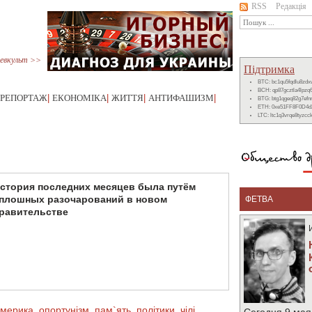
RSS
Редакція
евкульт >>
Підтримка
BTC: bc1qu5fqdlu8zd
BCH: qp87gcztla4lpzq
РЕПОРТАЖ
|
ЕКОНОМІКА
|
ЖИТТЯ
|
АНТИФАШИЗМ
|
BTG: btg1qgeq82g7ef
ETH: 0xe51FF8F0D4d
LTC: ltc1q3vrqe8tyzc
стория последних месяцев была путём
плошных разочарований в новом
ФЕТВА
равительстве
америка
,
опортунізм
,
пам`ять
,
політики
,
чілі
,