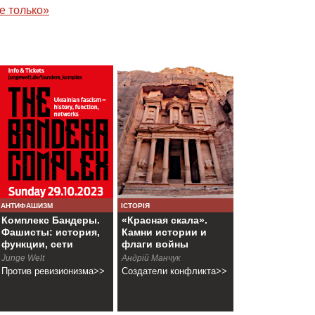
е только»
АНТИФАШИЗМ
ІСТОРІЯ
Комплекс Бандеры.
«Красная скала».
Фашисты: история,
Камни истории и
функции, сети
флаги войны
Junge Welt
Андрій Манчук
Против ревизионизма>>
Создатели конфликта>>