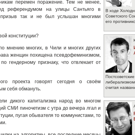
никам перемен поражение. Тем не менее,
ед референдумом на улицы Сантьяго в
В ходе Холодн
Советского Со
х призыв так и не был услышан многими
его противник
вой конституции?
по мнению многих, в Чили и многих других
права женщин похищена псевдофеминизмом,
о гендерному признаку, что отвлекает от
Постсоветские
ного проекта говорят сегодня о своём
либерализмом 
считая назван
ым себя обмануть.
ели дикого капитализма народ во многом
ий СМИ пиночетизм с утра до вечера лгал и
туции, пугая обывателя то коммунистами, то
ми.
шилки на алгоритмы, все последние месяцы