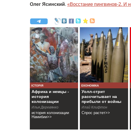
Олег Ясинский
.
«Восстание пингвинов-2. И н
ІСТОРІЯ
ЕКОНОМІКА
Африка и немцы -
Уолл-стрит
история
рассчитывает на
колонизации
прибыли от войны
Намибии
Илья Деревянко
Илай Клифтон
история колонизации
Спрос растет>>
Намибии>>