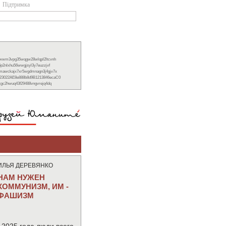
Підтримка
xwwm3vpg35wqgw28wlqpl2ltcvnh
6p2nlxhu56wwgjsyl3y7euzzjvf
nmawckajx7xr5wgdmnagn3j4gjv7x
23022AE8e888b8d9B1213846ecaC0
ckgc2hwuq43f29488vngvrejq4dq
ИЛЬЯ ДЕРЕВЯНКО
НАМ НУЖЕН
КОММУНИЗМ, ИМ -
ФАШИЗМ