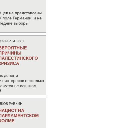
мцев не представлены
м поле Германии, и не
следние выборы
МАНАР БСОУЛ
ВЕРОЯТНЫЕ
ПРИЧИНЫ
ПАЛЕСТИНСКОГО
КРИЗИСА
х денег и
их интересов несколько
кажутся не слишком
й
ЯКОВ РАБКИН
НАЦИСТ НА
ПАРЛАМЕНТСКОМ
ХОЛМЕ