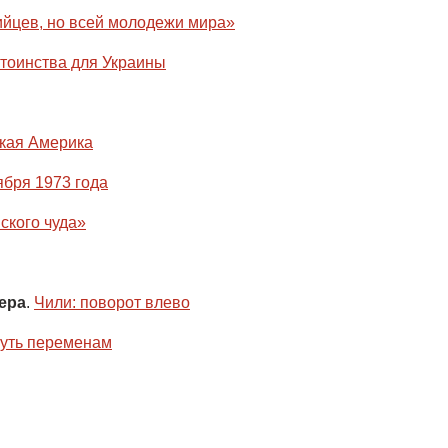
ийцев, но всей молодежи мира»
стоинства для Украины
ская Америка
ября 1973 года
ского чуда»
ера
.
Чили: поворот влево
путь переменам