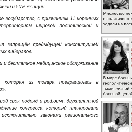
жчин и 50% женщин.
Множество не
ое государство, с признанием 11 коренных
в политическо
ходили на по
 территориям широкой политической и
ыл запрещён предыдущей конституцией
ных либералов.
ии и бесплатное медицинское обслуживание
В мире больши
, которая из товара превращалась в
геополитическ
тысяч жизней 
о».
большой цено
рой срок подряд и реформа двухпалатной
днение конгресса, который планировали
исключительно законами регионального