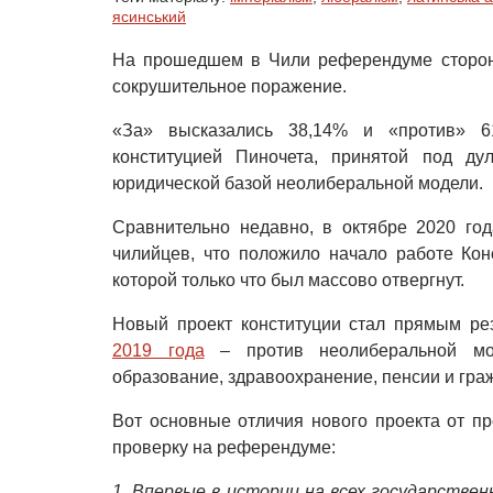
ясинський
На прошедшем в Чили референдуме сторонн
сокрушительное поражение.
«За» высказались 38,14% и «против» 61
конституцией Пиночета, принятой под ду
юридической базой неолиберальной модели.
Сравнительно недавно, в октябре 2020 год
чилийцев, что положило начало работе Кон
которой только что был массово отвергнут.
Новый проект конституции стал прямым ре
2019 года
– против неолиберальной мод
образование, здравоохранение, пенсии и гра
Вот основные отличия нового проекта от п
проверку на референдуме:
1. Впервые в истории на всех государстве