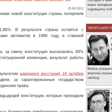
Сегодня 9 мая
мира праздную
05.09.2022
годовщину по
ики новой конституции страны потерпели
АВТОРСЬКИЙ П
,86%. В результате страна остаётся с
лами автоматов в 1980 году, и ставшей
а, за смену конституции высказались 80%
ституционной конвенции, результат работы
Война ускорил
воронку огран
зультатом
народного восстания 19 октября 
свобод
ели, за гарантированные государством
жданские права.
редыдущей конституции, которые проходили
нных должностях предгалалось установить