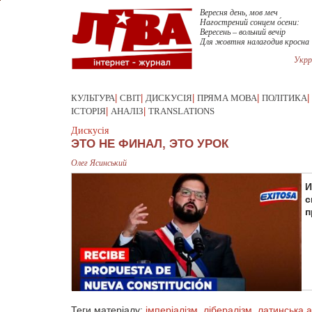
Вересня день, мов меч
Нагострений сонцем о́сени:
Вересень – вольний вечір
Для жовтня налагодив кросна
Укрр
КУЛЬТУРА
|
СВІТ
|
ДИСКУСІЯ
|
ПРЯМА МОВА
|
ПОЛІТИКА
|
ІСТОРІЯ
|
АНАЛІЗ
|
TRANSLATIONS
Дискусія
ЭТО НЕ ФИНАЛ, ЭТО УРОК
Олег Ясинський
И
с
п
Теги матеріалу:
імперіалізм
,
лібералізм
,
латинська 