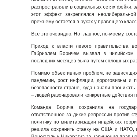
распространяли в социальных сетях фейки, 
этот эффект закреплялся неолиберальной
прежнему остается в руках у правящего клас
Все это очевидно. Но главное, по-моему, сост
Приход к власти левого правительства в
Габриэлем Боричем вызвал в чилийском 
последних месяцев была путём сплошных ра
Помимо объективных проблем, не зависящих 
пандемии, рост инфляции, дороговизны и п
безопасности стране, куда начали проникать
– людей разочаровали конкретные действия п
Команда Борича сохранила на государс
ответственное за дикие репрессии против с
политику по милитаризации индейских терри
решила сохранить ставку на США и НАТО, к
Венесуэлу и Никарагуа за нарушения прав чел