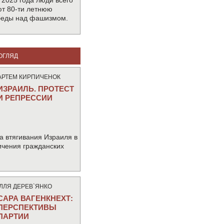
 2025 года люди всего
т 80-ти летнюю
беды над фашизмом.
ОГЛЯД
АРТЕМ КИРПИЧЕНОК
ИЗРАИЛЬ. ПРОТЕСТ
И РЕПРЕССИИ
а втягивания Израиля в
ичения гражданских
IЛЛЯ ДЕРЕВ`ЯНКО
САРА ВАГЕНКНЕХТ:
ПЕРСПЕКТИВЫ
ПАРТИИ