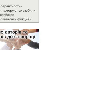
олерантность»
н, которую так любили
ссийские
 оказалась фикцией