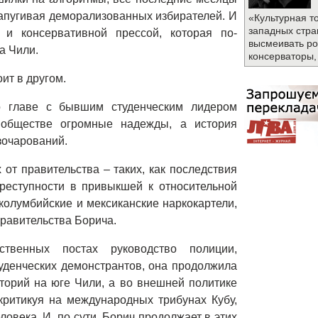
запугивая деморализованных избирателей. И
«Культурная т
западных стра
 и консервативной прессой, которая по-
высмеивать ро
са Чили.
консерваторы,
оит в другом.
о главе с бывшим студенческим лидером
обществе огромные надежды, а история
зочарований.
от правительства – таких, как последствия
реступности в привыкшей к относительной
 колумбийские и мексиканские наркокартели,
равительства Борича.
твенных постах руководство полиции,
туденческих демонстрантов, она продолжила
торий на юге Чили, а во внешней политике
ритикуя на международных трибунах Кубу,
овека. И, по сути, Борич продолжает в этих