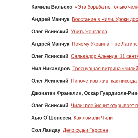
Камила Вальехо
.
«Эта борьба не только чил
Андрей Манчук
.
Восстание в Чили. Уроки до
Олег Ясинский
.
Убить жонглера
Андрей Манчук
.
Почему Украина – не Латин
Олег Ясинский
.
Сальвадор Альенде. 11 сент
Нил Никандров
.
Треснувшая витрина «чилий
Олег Ясинский
.
Пиночетизм жив, как никогда
Джонатан Франклин
,
Оскар Гуардиола-Рив
Олег Ясинский
.
Чили: плебисцит открывает 
Хью О`Шонесси
.
Как ломали Чили
Сол Ландау
.
Дело судьи Гарсона