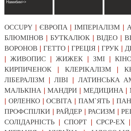
Намибии>>
|
|
|
OCCUPY
ЄВРОПА
ІМПЕРІАЛІЗМ
А
|
|
|
БЛЮМІНОВ
БУТКАЛЮК
ВІДЕО
В
|
|
|
|
ВОРОНОВ
ГЕТТО
ГРЕЦІЯ
ГРУК
Д
|
|
|
|
ЖИВОПИС
ЖИЖЕК
ЗМІ
КІН
|
|
КИРПИЧЕНОК
КЛЕРІКАЛІЗМ
К
|
|
ЛІБЕРАЛІЗМ
ЛІВІ
ЛАТИНСЬКА А
|
|
|
МАЛЬКІНА
МАНДРИ
МЕДИЦИНА
|
|
|
|
ОРЛЕНКО
ОСВІТА
ПАМ`ЯТЬ
ПА
|
|
|
ПРОФСПІЛКИ
РАЙДЕР
РАСИЗМ
РЕ
|
|
СОЛІДАРНІСТЬ
СПОРТ
СРСР-EX