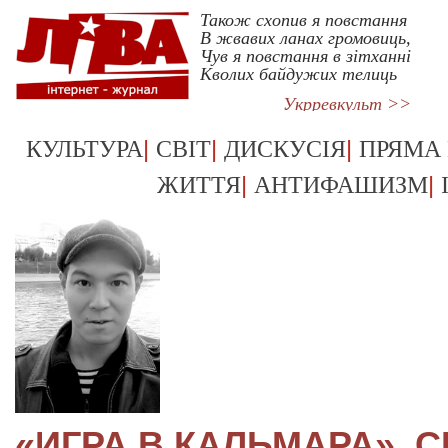
Також схопив я повстання
В жвавих ланах громовиць,
Чув я повстання в зітханні
Кволих байдужих телиць
Укрревкульт >>
|
|
|
КУЛЬТУРА
СВІТ
ДИСКУСІЯ
ПРЯМА
|
|
ЖИТТЯ
АНТИФАШИЗМ
«ИГРА В КАЛЬМАРА». 