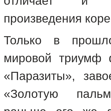
отличает и д
произведения коре
Только в прошл
мировой триумф 
«Паразиты», зав
«Золотую паль