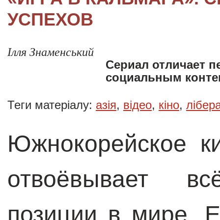
УСПЕХОВ
Ілля Знаменський
Сериал отличает п
социальным конте
Теги матеріалу:
азія
,
відео
,
кіно
,
лібер
Южнокорейское к
отвоёвывает в
позиции в мире. Е