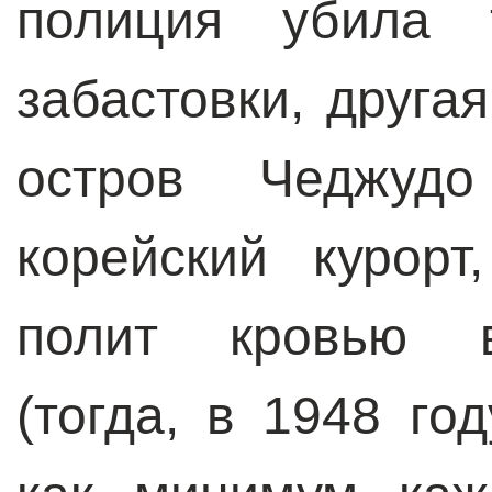
полиция убила 
забастовки, друга
остров Чеджуд
корейский курор
полит кровью в
(тогда, в 1948 го