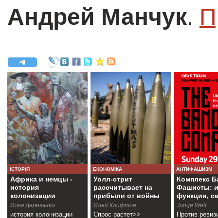
Андрей Манчук
.
П
ІСТОРІЯ
ЕКОНОМІКА
АНТИФАШИЗМ
Африка и немцы -
Уолл-стрит
Комплекс Б
история
рассчитывает на
Фашисты: и
колонизации
прибыли от войны
функции, с
Намибии
Илья Деревянко
Илай Клифтон
Junge Welt
история колонизации
Спрос растет>>
Против ревиз