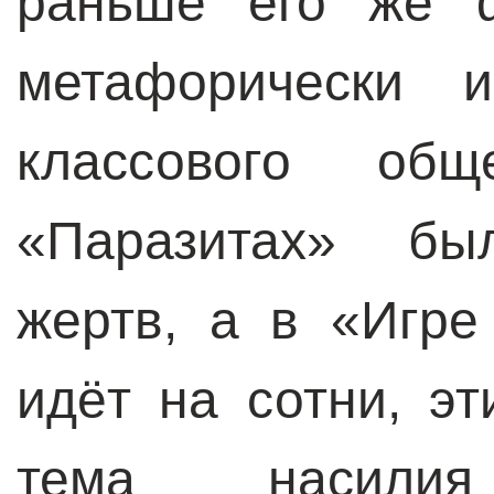
раньше его же ф
метафорически и
классового об
«Паразитах» бы
жертв, а в «Игре
идёт на сотни, э
тема насили