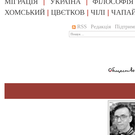
|
|
МІГРАЦІЯ
УКРАЇНА
ФІЛОСОФІЯ
|
|
|
ХОМСЬКИЙ
ЦВЄТКОВ
ЧІЛІ
ЧАПА
RSS
Редакція
Підтрим