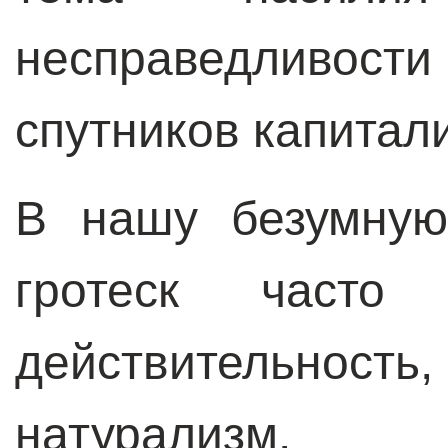
несправедливо
спутников капитал
В нашу безумную
гротеск часто
действительност
натурализм.