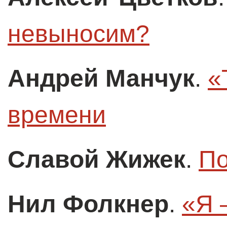
невыносим?
Андрей Манчук
.
«
времени
Cлавой Жижек
.
По
Нил Фолкнер
.
«Я 