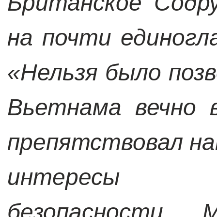
Британское Содр
на почти единогл
«Нельзя было поз
Вьетнама вечно 
препятствовал н
интересы 
безопасности…. М