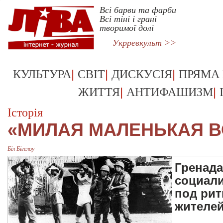
Всі барви та фарби
Всі тіні і грані
творимої долі
Укрревкульт >>
|
|
|
КУЛЬТУРА
СВІТ
ДИСКУСІЯ
ПРЯМА
|
|
ЖИТТЯ
АНТИФАШИЗМ
Історія
«МИЛАЯ МАЛЕНЬКАЯ 
Біл Бігелоу
Гренада
социал
под рит
жителей