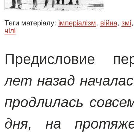
Теги матеріалу:
імперіалізм
,
війна
,
змі
чілі
Предисловие пе
лет назад началас
продлилась совсе
дня, на протяж