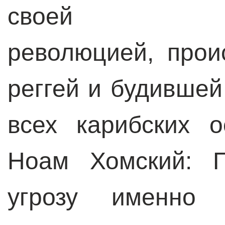
своей про-с
революцией, про
реггей и будивше
всех карибских о
Ноам Хомский: Г
угрозу именно 