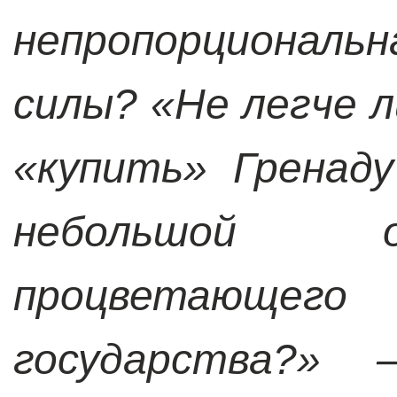
непропорционал
силы? «Не легче л
«купить» Гренад
небольшой 
процветающ
государства?»