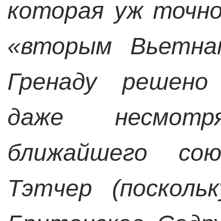
которая уж точн
«вторым Вьетна
Гренаду решено
даже несмот
ближайшего со
Тэтчер (посколь