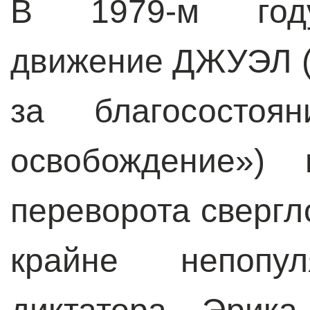
В 1979-м году
движение ДЖУЭЛ 
за благосостоя
освобождение») 
переворота свергл
крайне непопу