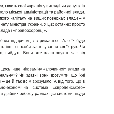
Фи, мають свої «криші» у вигляді чи депутатів
коло міської адміністрації та районної влади.
кого капіталу на вищих поверхах влади – у
нету міністрів України. У цих останніх просто
влада і «правоохоронці».
ібних підприємців втримається. Але їх буде
ть інші способи застосування своїх рук. Чи
о, вийдуть. Вони вже влаштовують час від
 щось інше, ніж заміну «злочинної» влади на
альну»? Чи здатні вони зрозуміти, що їхні
 – це й так всім зрозуміло. А від того, що в
о-економічна система «європейського»
и дрібних рибок у рамках цієї системи нікуди