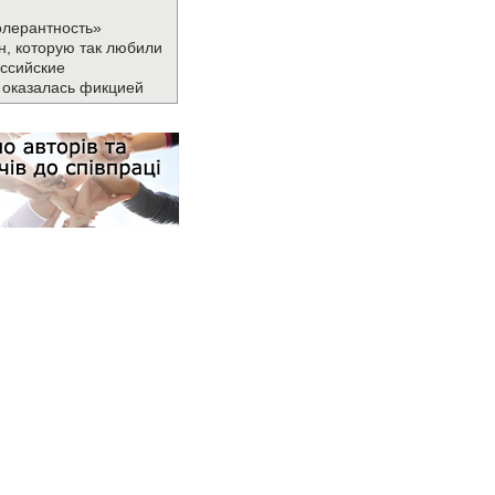
олерантность»
н, которую так любили
ссийские
 оказалась фикцией