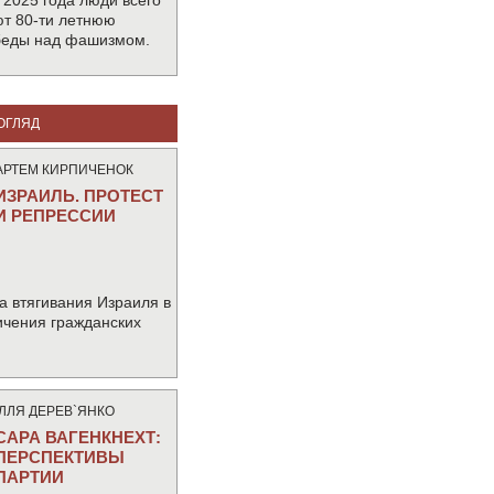
 2025 года люди всего
т 80-ти летнюю
беды над фашизмом.
ОГЛЯД
АРТЕМ КИРПИЧЕНОК
ИЗРАИЛЬ. ПРОТЕСТ
И РЕПРЕССИИ
а втягивания Израиля в
ичения гражданских
IЛЛЯ ДЕРЕВ`ЯНКО
САРА ВАГЕНКНЕХТ:
ПЕРСПЕКТИВЫ
ПАРТИИ