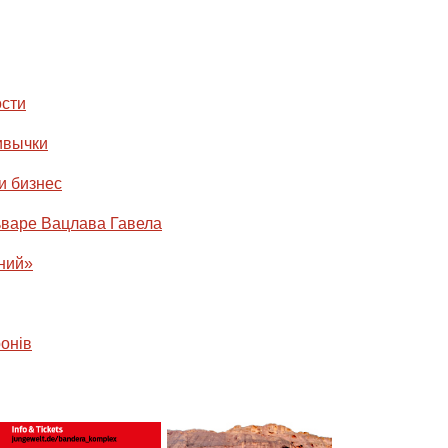
ости
ивычки
и бизнес
варе Вацлава Гавела
ний»
онiв