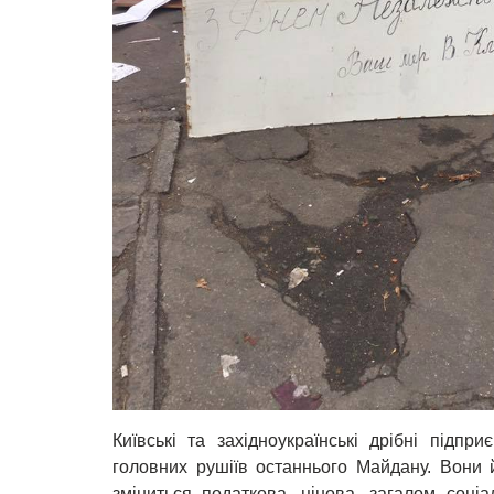
Київські та західноукраїнські дрібні підп
головних рушіїв останнього Майдану. Вони 
зміниться податкова, цінова, загалом соціа