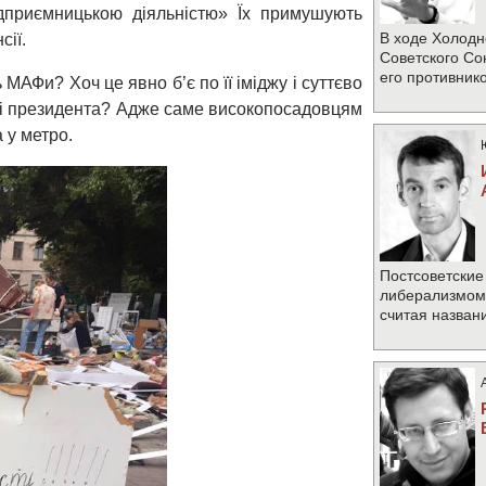
ідприємницькою діяльністю» Їх примушують
В ходе Холодн
сії.
Советского Со
его противник
 МАФи? Хоч це явно б’є по її іміджу і суттєво
к і президента? Адже саме високопосадовцям
 у метро.
Постсоветские
либерализмом 
считая назван