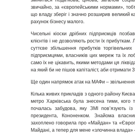
звичайно, за «європейськими нормами», тобто
що владу зберіг і значно розширив великий ка
рахунок бізнесу малого.
Чисельні кіоски дрібних підприємців позбав
клієнтів і не дозволяють рости їх прибуткам. Л
суттєве збільшення прибутків торгівельни
підприємцями, власників цих мереж та їх лобі
само їх не цікавить, якими методами ця ліквід
на який би не пішов капіталіст, аби отримати 
Ще один напрямок атак на МАФи – звільнення 
Кілька живих прикладів з одного району Києва
метро Харківська була знесена тими, кого 
почалась забудова, яку ЗМІ пов’язують із
президента, Кононенком. Знайома власни
захоплено говорила про «Майдан» та «Європу
Майдані, а тепер для мене «злочинна влада» 