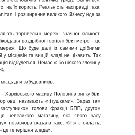
, на їх користь. Реальність насправді така,
пітал. І розширення великого бізнесу йде за
ляють торгівельні мережі значної кількості
іквідація роздрібної торгівлі біля метро – це
х мереж. Що буде далі із самими дрібними
 у місцевій та вищій владі не цікавить. Так
ація відбудеться. Немає ж бо ніякого злочину,
3%.
місць для забудовників.
 – Харківського масиву. Половина ринку біля
торговці називають «тітушками». Зараз там
 заступником голови фракції БПП, другом
ця невеликого магазину, яка свого часу
», позавчора сказала таке: «Я ж стояла на
– це теперішня влада».