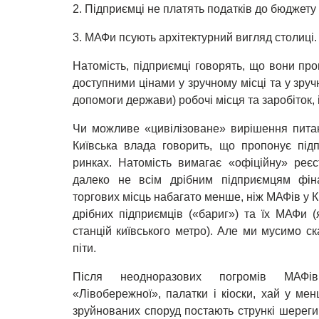
2. Підприємці не платять податків до бюджету 
3. МАФи псують архітектурний вигляд столиці.
Натомість, підприємці говорять, що вони пр
доступними цінами у зручному місці та у зручн
допомоги держави) робочі місця та заробіток,
Чи можливе «цивілізоване» вирішення питанн
Київська влада говорить, що пропонує під
ринках. Натомість вимагає «офіційну» реєс
далеко не всім дрібним підприємцям фіна
торгових місць набагато менше, ніж МАФів у К
дрібних підприємців («бариг») та їх МАФи (
станцій київського метро). Але ми мусимо с
піти.
Після неодноразових погромів МАФів б
«Лівобережної», палатки і кіоски, хай у мен
зруйнованих споруд постають стрункі шереги 