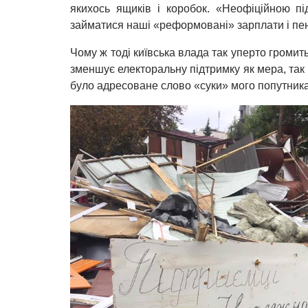
якихось ящиків і коробок. «Неофіційною п
займатися наші «реформовані» зарплати і пен
Чому ж тоді київська влада так уперто громить
зменшує електоральну підтримку як мера, та
було адресоване слово «суки» мого попутника