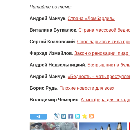
Читайте по теме:
Андрей Манчук
.
Страна «Ломбардия»
Виталина Буткалюк
.
Страна массовой бедн
Сергей Козловский
.
Снос ларьков и сила пр
Фархад Измайлов
.
Закон о реновации: пиар 
Андрей Недзельницкий
.
Боярышник на буль
Андрей Манчук
.
«Бедность – мать преступле
Борис Рудь
.
Плохие новости для всех
Володимир Чемерис
.
Атмосфера для эскадр