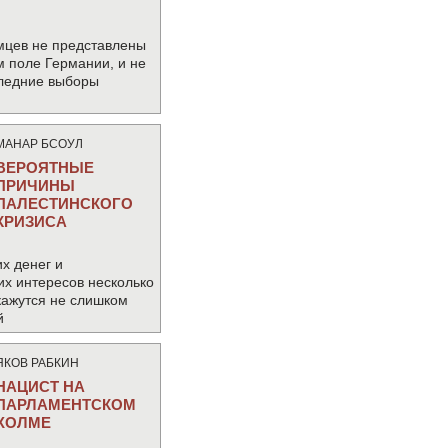
мцев не представлены
м поле Германии, и не
следние выборы
МАНАР БСОУЛ
ВЕРОЯТНЫЕ
ПРИЧИНЫ
ПАЛЕСТИНСКОГО
КРИЗИСА
х денег и
их интересов несколько
кажутся не слишком
й
ЯКОВ РАБКИН
НАЦИСТ НА
ПАРЛАМЕНТСКОМ
ХОЛМЕ