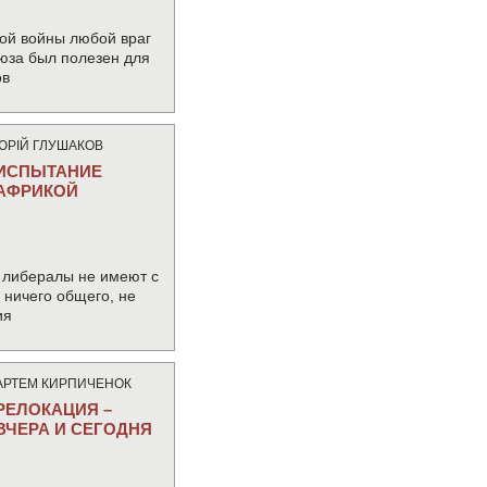
ой войны любой враг
юза был полезен для
ов
ЮРIЙ ГЛУШАКОВ
ИСПЫТАНИЕ
АФРИКОЙ
 либералы не имеют с
ничего общего, не
ия
АРТЕМ КИРПИЧЕНОК
РЕЛОКАЦИЯ –
ВЧЕРА И СЕГОДНЯ