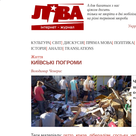
А для багатьох з нас
цілком досить
тільки не хворіти в дні мобіліз
на різні термінові хвороби
Укрр
КУЛЬТУРА
|
СВІТ
|
ДИСКУСІЯ
|
ПРЯМА МОВА
|
ПОЛІТИКА
|
ІСТОРІЯ
|
АНАЛІЗ
|
TRANSLATIONS
Життя
КИЇВСЬКІ ПОГРОМИ
Володимир Чемерис
Ч
щ
с
«
Теги матеріалу:
гетто
,
криза
,
лібералізм
,
срср-ex
,
ук