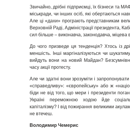
Звичайно, дрібні підприємці, їх бізнеси та МА
міськради, чи інших осіб, які обертаються нав
Але ці «дахи» програють представникам вели
Верховній Раді, Адміністрації президента, Кабі
сил більше – виконавча, законодавча, міцева 
До чого призведе ця тенденція? Хтось із др
меншість. Інші маргіналізуються чи шукатиму
вийдуть вони на новий Майдан? Безсумнівн
часу акції протесту.
Але чи здатні вони зрозуміти і запропонувати
«справедливу»: «європейську» або ж «націон
біди не від того, що мери і президенти погані
Україні переможною ходою йде соціальн
капіталізму? І від пожирання великими акулам
не втечеш.
Володимир Чемерис