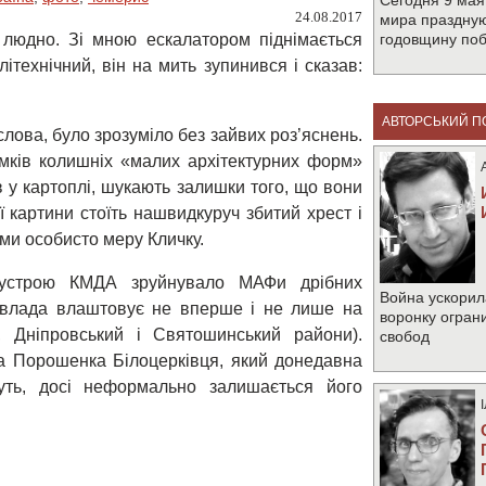
Сегодня 9 мая
24.08.2017
мира праздную
 людно. Зі мною ескалатором піднімається
годовщину по
технічний, він на мить зупинився і сказав:
АВТОРСЬКИЙ П
 слова, було зрозуміло без зайвих роз’яснень.
амків колишніх «малих архітектурних форм»
ів у картоплі, шукають залишки того, що вони
 картини стоїть нашвидкуруч збитий хрест і
ми особисто меру Кличку.
оустрою КМДА зруйнувало МАФи дрібних
Война ускорил
а влада влаштовує не вперше і не лише на
воронку огран
, Дніпровський і Святошинський райони).
свобод
а Порошенка Білоцерківця, який донедавна
уть, досі неформально залишається його