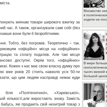
міста.
Множество не
в политическо
ходили на по
опонують киянам товари широкого вжитку за
ий час. А також, організували самі собі (без
 інакше вони були б безробітними.
я. Тобто, без погромів. Теоретично – так.
приємцям «офіційні» місця на «офіційних»
трацію та сплату податків. Але такі місця
нсово доступні. Окрім того, «офіційних»
В мире больши
иєві. Кожен з нас має свою власну думку про
геополитическ
які вже років 20 стоять навколо усіх 50-ти
тысяч жизней 
большой цено
казати, що цим людям насправді немає куди
іля «Політехнічної», «Харківської»,
шій кількості,але виростають знову. Замість
бабусь, які продають свій нехитрий товар з