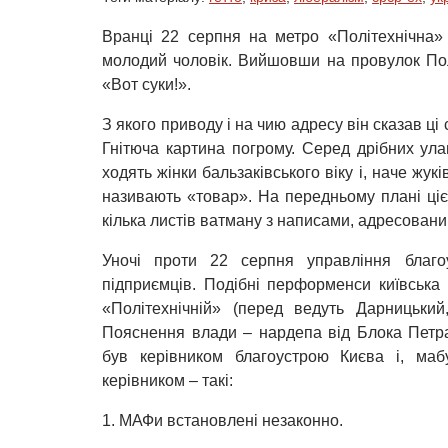
Вранці 22 серпня на метро «Політехнічна»
молодий чоловік. Вийшовши на провулок Полі
«Вот суки!».
З якого приводу і на чию адресу він сказав ці
Гнітюча картина погрому. Серед дрібних ул
ходять жінки бальзаківського віку і, наче жук
називають «товар». На передньому плані цієї
кілька листів ватману з написами, адресовани
Уночі проти 22 серпня управління благ
підприємців. Подібні перформенси київськ
«Політехнічній» (перед ведуть Дарницький
Пояснення влади – нардепа від Блока Петр
був керівником благоустрою Києва і, маб
керівником – такі:
1. МАФи встановлені незаконно.