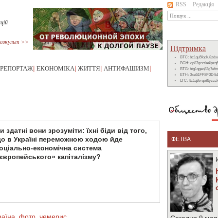
RSS
Редакція
ацій
евкульт >>
Підтримка
BTC: bc1qu5fqdlu8zd
BCH: qp87gcztla4lpzq
РЕПОРТАЖ
|
ЕКОНОМІКА
|
ЖИТТЯ
|
АНТИФАШИЗМ
|
BTG: btg1qgeq82g7ef
ETH: 0xe51FF8F0D4d
LTC: ltc1q3vrqe8tyzc
и здатні вони зрозуміти: їхні біди від того,
о в Україні переможною ходою йде
ФЕТВА
оціально-економічна система
європейського» капіталізму?
раїна
,
фото
,
чемерис