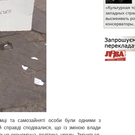
«Культурная т
западных стра
высмеивать ро
консерваторы,
риємці та самозайняті особи були одними з
й справді сподівалися, що із зміною влади
льно-економічна політика уряду. Зміниться,