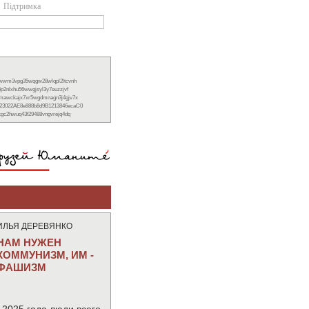
Підтримка
xwwm3vpg35wqgw28wlqpl2ltcvnh
6p2nlxhu56wwgjsyl3y7euzzjvf
nmawckajx7xr5wgdmnagn3j4gjv7x
23022AE8e888b8d9B1213846ecaC0
ckgc2hwuq43f29488vngvrejq4dq
ИЛЬЯ ДЕРЕВЯНКО
НАМ НУЖЕН
КОММУНИЗМ, ИМ -
ФАШИЗМ