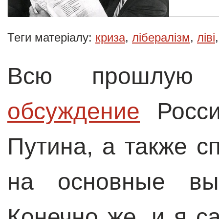
Теги матеріалу:
криза
,
лібералізм
,
ліві
Всю прошлу
обсуждение
Росси
Путина, а также с
на основные выз
Конечно же, и я с