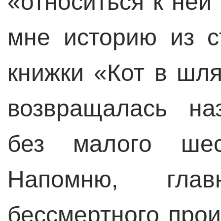
«относиться к ней
мне историю из с
книжки «Кот в шля
возвращалась на
без малого шес
Напомню, гла
бессмертного прои