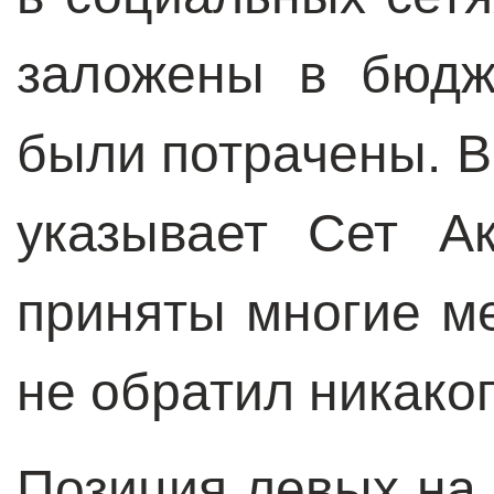
заложены в бюдж
были потрачены. В 
указывает Сет А
приняты многие м
не обратил никако
Позиция левых на 