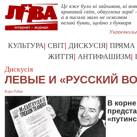
Це вже було ні зайчиком, ні вов
кривавий світ, обвуглена зоря! 
а я писала мало не осколком
великі букви, щойно з букваря
Укрревкул
|
|
|
КУЛЬТУРА
СВІТ
ДИСКУСІЯ
ПРЯМА
|
|
ЖИТТЯ
АНТИФАШИЗМ
Дискусія
ЛЕВЫЕ И «РУССКИЙ В
Кори Робин
В корне
предста
«путинс