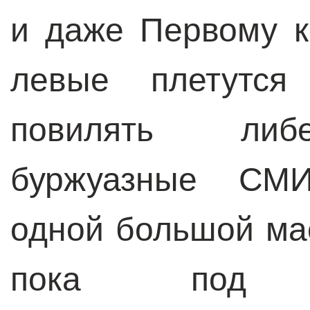
и даже Первому к
левые плетутся
повилять либе
буржуазные СМИ
одной большой ма
пока под пр