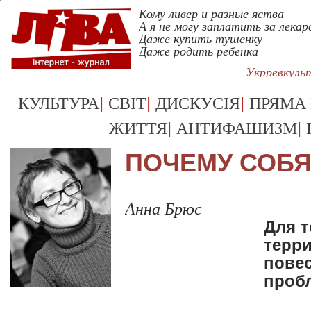
Кому ливер и разные яства
А я не могу заплатить за лека
Даже купить тушенку
Даже родить ребенка
Укрревкуль
|
|
|
КУЛЬТУРА
СВІТ
ДИСКУСІЯ
ПРЯМА
|
|
ЖИТТЯ
АНТИФАШИЗМ
ПОЧЕМУ СОБЯ
Анна Брюс
Для т
терри
повес
проб