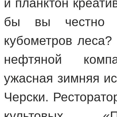
и планктон креати
бы вы честно к
кубометров леса?
нефтяной компа
ужасная зимняя и
Черски. Ресторато
культовых «П