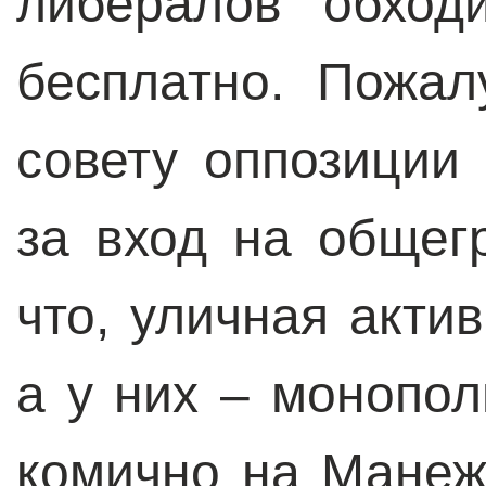
либералов обход
бесплатно. Пожал
совету оппозиции
за вход на общег
что, уличная акти
а у них – монопо
комично на Манеж