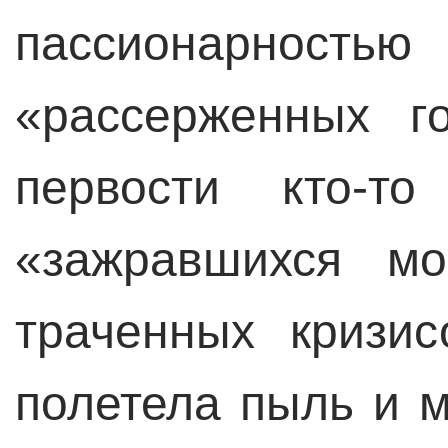
пассионарнос
«рассерженных г
первости кто-т
«зажравшихся мо
траченных кризи
полетела пыль и м